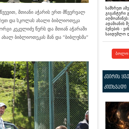
სამხრეთ ამ
მიწ­ვე­ვით, მთი­ა­ნი აჭა­რის ერთ მწვერ­ვალ
გიგანტური 
აღმოაჩინეს:
მ­რეთ და სკო­ლას ახა­ლი ბიბ­ლი­ო­თე­კა
ადამიანის შ
­ორ­გი კე­კე­ლი­ძე წერს და მთი­ან აჭა­რა­ში
ბუნების - ვი
საიდუმლო 
ც ახალ ბიბ­ლი­ო­თე­კას მან და “ბიბ­ლუს­მა“
ბოლო 
კვირის ყვ
კითხვადი