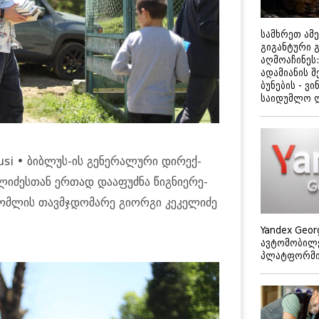
სამხრეთ ამ
გიგანტური 
აღმოაჩინეს:
ადამიანის შ
ბუნების - ვი
საიდუმლო 
usi • ბიბ­ლუს-ის გე­ნე­რა­ლუ­რი დი­რექ­
ლი­ძეს­თან ერ­თად და­ა­ფუძნა წიგ­ნი­ე­რე­
რომ­ლის თავ­მჯდო­მა­რე გი­ორ­გი კე­კე­ლი­ძე
Yandex Geor
ავტომობილე
პლატფორმის