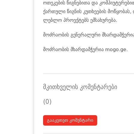
ო­თე­კე­ბის წიგ­ნე­ბი­თა და კომ­პი­უ­ტე­რე­ბ
ქარ­თუ­ლი წიგ­ნის კუ­თხე­ე­ბის მო­წყო­ბას, 
ლებ­ლო პრო­ექ­ტებს ემ­სა­ხუ­რე­ბა.
მოძ­რა­ო­ბის გე­ნე­რა­ლუ­რი მხარ­დამ­ჭე­რ
მოძ­რა­ო­ბის მხარ­დამ­ჭე­რია mogo.ge.
მკითხველის კომენტარები
(0)
გააკეთეთ კომენტარი