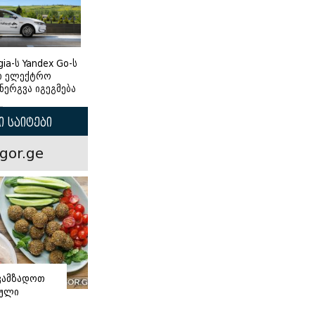
gia-ს Yandex Go-ს
ი ელექტრო
ნერგვა იგეგმება
 საიტები
gor.ge
ვამზადოთ
ნული
ი