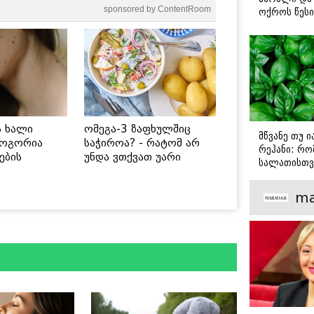
sponsored by ContentRoom
ოქროს წესი
იდეალურად
სტეიკისა დ
მწვადისთვი
ს ხალი
ომეგა-3 ზაფხულშიც
მწვანე თუ 
როგორია
საჭიროა? - რატომ არ
რეჰანი: რო
ების
უნდა ვთქვათ უარი
სალათისთვ
 უსაფრთხო
თევზზე ცხელ დღეებში
არის მათ შ
მთავარი გა
ma