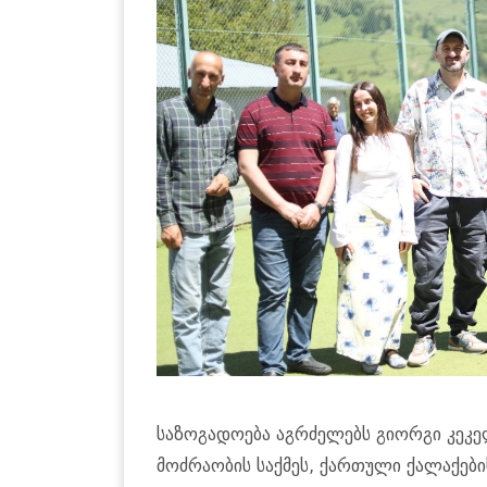
სა­ზო­გა­დო­ე­ბა აგ­რძე­ლებს გი­ორ­გი კე­
მოძ­რა­ო­ბის საქ­მეს, ქარ­თუ­ლი ქა­ლა­ქე­