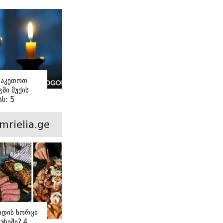
ვაკეთოთ
ში შუქის
ს: 5
ანი ნაბიჯი
mrielia.ge
ოდის ხორცი
უხეში? 4