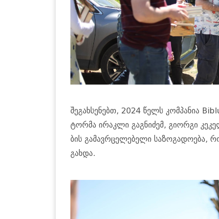
შე­გახ­სე­ნებთ, 2024 წელს კომ­პა­ნია Bibl
ტორ­მა ირაკ­ლი გაგ­ნი­ძემ, გი­ორ­გი კე­კე­
ბის გა­მავ­რცე­ლე­ბე­ლი სა­ზო­გა­დო­ე­ბა, 
გახ­და.