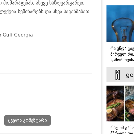
ით მო­მა­რა­გე­ბას, ასე­ვე სა­ზღვარ­გა­რეთ
ლექ­ცია-სე­მი­ნა­რებს და სხვა სა­გან­მა­ნათ­
ია Gulf Georgia
რა უნდა გა
პირველ რიგ
გამორთვისა
მნიშვნელოვ
ge
ყველა კომენტარი
რატომ გამ
მშრალი და 