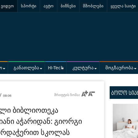
ვიდეო
სპორტი
ავტო
ბიზნესი
მშობლები
ყველა საიტი
ო
განათლება
HI-Tech
კულტურა
მოგზაურობა
ბოლო სია
 /
შრიფტის ზომა:
08:06
ხალი ბიბლიოთეკა
იანი აჭარიდან: გიორგი
ხარდაჭერით სკოლას