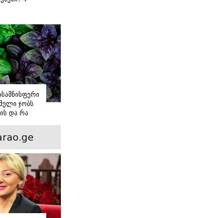
 წვნიანი
ა
ს
იასამნისფერი
მელი ჯობს
ის და რა
ორის
ნსხვავება?
rao.ge