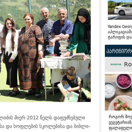
Yandex Geor
აპლიკაციაშ
ტარიფის და
პარტნიორი
Ro
როგორ მო
კე­ლი­ძის მიერ 2012 წელს და­ფუძ­ნე­ბუ­ლი
ვეგეტარია
ბი­სა და სოფ­ლე­ბის სკო­ლე­ბი­სა და ბიბ­ლი­
ფალაფელ