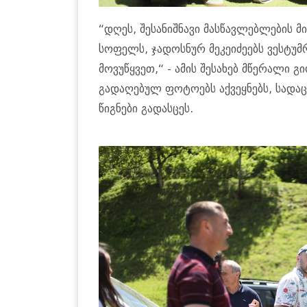
“დღეს, შე­სა­ნიშ­ნა­ვი მას­წავ­ლებ­ლე­ბის 
სო­ფელს, ჯა­დოს­ნურ მე­კე­ი­ძე­ებს ვეს­ტუ
მო­ვუ­წყვეთ,“ - ამის შე­სა­ხებ მწე­რა­ლი გი
გა­და­ღე­ბულ ფო­ტო­ებს აქ­ვეყ­ნებს, სა­და
წიგ­ნე­ბი გა­დას­ცეს.