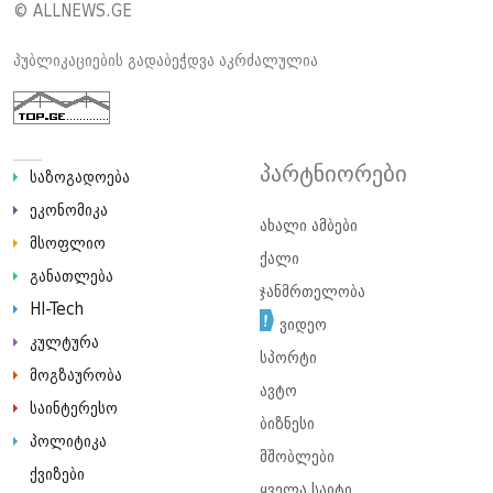
© ALLNEWS.GE
პუბლიკაციების გადაბეჭდვა აკრძალულია
პარტნიორები
საზოგადოება
ეკონომიკა
ახალი ამბები
მსოფლიო
ქალი
განათლება
ჯანმრთელობა
HI-Tech
ვიდეო
კულტურა
სპორტი
მოგზაურობა
ავტო
საინტერესო
ბიზნესი
პოლიტიკა
მშობლები
ქვიზები
ყველა საიტი