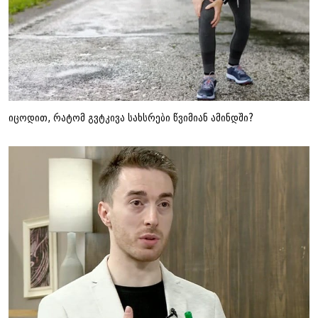
იცოდით, რატომ გვტკივა სახსრები წვიმიან ამინდში?