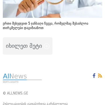
ერთი შეხედვით 5 ჯანსაღი ჩვევა, რომელმაც შესაძლოა
თირკმელები დაგიზიანოთ
იხილეთ მეტი
© ALLNEWS.GE
პუბლიკაციების გადაბეჭდვა აკრძალულია