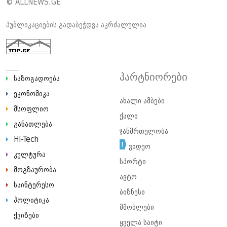
© ALLNEWS.GE
პუბლიკაციების გადაბეჭდვა აკრძალულია
პარტნიორები
საზოგადოება
ეკონომიკა
ახალი ამბები
მსოფლიო
ქალი
განათლება
ჯანმრთელობა
HI-Tech
ვიდეო
კულტურა
სპორტი
მოგზაურობა
ავტო
საინტერესო
ბიზნესი
პოლიტიკა
მშობლები
ქვიზები
ყველა საიტი