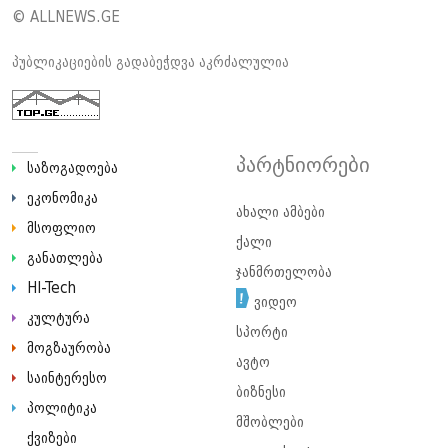
© ALLNEWS.GE
პუბლიკაციების გადაბეჭდვა აკრძალულია
პარტნიორები
საზოგადოება
ეკონომიკა
ახალი ამბები
მსოფლიო
ქალი
განათლება
ჯანმრთელობა
HI-Tech
ვიდეო
კულტურა
სპორტი
მოგზაურობა
ავტო
საინტერესო
ბიზნესი
პოლიტიკა
მშობლები
ქვიზები