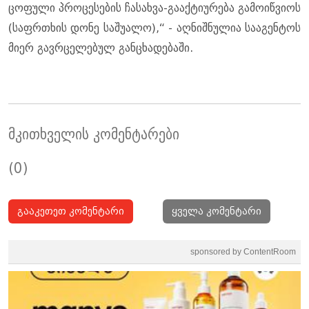
ცო­ფუ­ლი პრო­ცე­სე­ბის ჩა­სახ­ვა-გა­აქ­ტი­უ­რე­ბა გა­მო­იწ­ვი­ოს
(საფრ­თხის დონე სა­შუ­ა­ლო),“ - აღ­ნიშ­ნუ­ლია სა­ა­გენ­ტოს
მიერ გავ­რცე­ლე­ბულ გან­ცხა­დე­ბა­ში.
მკითხველის კომენტარები
(0)
გააკეთეთ კომენტარი
ყველა კომენტარი
sponsored by ContentRoom