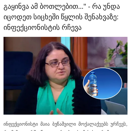
გაყინვა ამ ბოთლებით..." - რა უნდა
იცოდეთ სიცხეში წყლის შენახვაზე:
ინფექციონისტის რჩევა
ინ­ფექ­ცი­ო­ნის­ტი მაია ბუ­წაშ­ვი­ლი მო­ქა­ლა­ქე­ებს ურ­ჩევს,