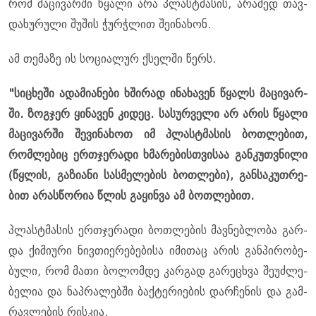
რომ მა­ცი­ვარ­ში წყა­ლი არა პლასტმა­სის, არა­მედ თავ­
და­ხუ­რუ­ლი შუ­შის ჭურ­ჭლით შე­ი­ნა­ხონ.
ამ თე­მა­ზე ის სო­ცი­ა­ლურ ქსელ­ში წერს.
"სი­ცხე­ში ადა­მი­ა­ნე­ბი ხში­რად ინა­ხა­ვენ წყალს მა­ცი­ვარ­
ში. ზოგ­ჯერ ყი­ნა­ვენ კი­დეც. სა­სურ­ვე­ლი არ არის წყა­ლი
მა­ცი­ვარ­ში შე­ვი­ნა­ხოთ იმ პლასტმა­სის ბოთ­ლე­ბით,
რომ­ლე­ბიც ერთჯე­რა­დი ხმა­რე­ბის­თვი­საა გან­კუთ­ვნი­ლი
(წყლის, გა­ზი­ა­ნი სას­მე­ლე­ბის ბოთ­ლე­ბი), გან­სა­კუთ­რე­
ბით არას­წო­რია წლის გა­ყინ­ვა ამ ბოთ­ლე­ბით.
პლასტმა­სის ერთჯე­რა­დი ბოთ­ლე­ბის მავ­ნებ­ლო­ბა გარ­
და ქი­მი­უ­რი ნივ­თი­ე­რე­ბე­ბი­სა იმი­თაც არის გან­პი­რო­ბე­
ბუ­ლი, რომ მათი ბო­ლომ­დე კარ­გად გა­რე­ცხვა შე­უძ­ლე­
ბე­ლია და ნაპ­რა­ლებ­ში ბაქ­ტე­რი­ე­ბის დარ­ჩე­ნის და გამ­
რავ­ლე­ბის რის­კია.