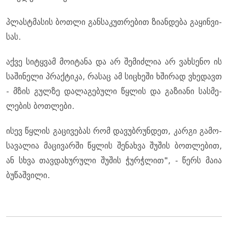
პლასტმა­სის ბოთ­ლი გან­სა­კუთ­რე­ბით ზი­ან­დე­ბა გა­ყინ­ვი­
სას.
აქვე სი­ტყვამ მო­ი­ტა­ნა და არ შე­მიძ­ლია არ ვახ­სე­ნო ის
სა­ში­ნე­ლი პრაქ­ტი­კა, რა­საც ამ სი­ცხე­ში ხში­რად ვხე­დავთ
- მზის გულ­ზე და­ლა­გე­ბუ­ლი წყლის და გა­ზი­ა­ნი სას­მე­
ლე­ბის ბოთ­ლე­ბი.
ისევ წყლის გა­ცი­ვე­ბას რომ და­ვუბ­რუნ­დეთ, კარ­გი გა­მო­
სა­ვა­ლია მა­ცი­ვარ­ში წყლის შე­ნახ­ვა შუ­შის ბოთ­ლე­ბით,
ან სხვა თავ­და­ხუ­რუ­ლი შუ­შის ჭურ­ჭლით", - წერს მაია
ბუ­წაშ­ვი­ლი.