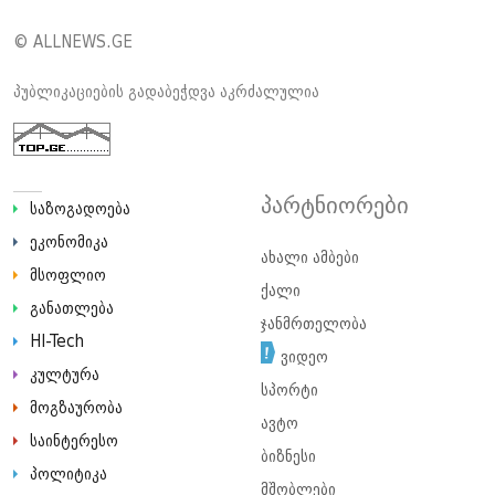
© ALLNEWS.GE
პუბლიკაციების გადაბეჭდვა აკრძალულია
პარტნიორები
საზოგადოება
ეკონომიკა
ახალი ამბები
მსოფლიო
ქალი
განათლება
ჯანმრთელობა
HI-Tech
ვიდეო
კულტურა
სპორტი
მოგზაურობა
ავტო
საინტერესო
ბიზნესი
პოლიტიკა
მშობლები