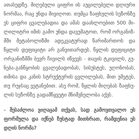
ა­თასედ­ზე. მი­ღე­ბუ­ლი ციფ­რი ის აუ­ცი­ლე­ბე­ლი დღი­უ­რი
ნორ­მაა, რაც უნდა მი­ვი­ღოთ. თუმ­ცა ზა­ფხუ­ლის სე­ზონ­ზე
ეს ციფ­რი ცვა­ლე­ბა­დია და ამას და­ახ­ლო­ე­ბით 500 მი­
ლი­ლიტ­რი იმის გამო უნდა და­ვუ­მა­ტოთ, რომ ორ­გა­ნიზ­
მში მე­ტა­ბო­ლიზ­მი ადეკ­ვა­ტუ­რად წა­რი­მარ­თოს და
წყლის დე­ფი­ცი­ტი არ გან­ვი­თარ­დეს. წყლის დე­ფი­ცი­ტი
ორ­გა­ნიზ­მში ბევრ ჩი­ვილს იწ­ვევს - თა­ვის ტკი­ვილს, გუ­
ნე­ბა-გან­წყო­ბის ცვა­ლე­ბა­დო­ბას, სი­სუს­ტეს, უღო­ნო­ბას,
თმი­სა და კა­ნის სტრუქ­ტუ­რის ცვლი­ლე­ბას, მით უმე­ტეს,
თუ რუჯ­საც ვე­ტა­ნე­ბით. ასე რომ, წყლის მი­ღე­ბას ზა­ფხუ­
ლის სე­ზონ­ზე გა­დამ­წყვე­ტი მნიშ­ვნე­ლო­ბა აქვს.
- შე­საძ­ლოა ვი­ღა­ცამ თქვას, სად გა­მოვ­თვა­ლო ეს
ფორ­მუ­ლა და იქ­ნებ ზუს­ტად მი­თხრათ, რამ­დე­ნია ეს
დღის ნორ­მა?