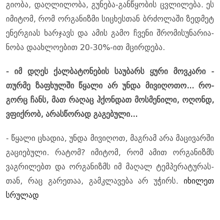
გი­ო­ბა, დაღ­ლი­ლო­ბა, გუ­ნე­ბა-გან­წყო­ბის ცვლი­ლე­ბა. ეს
იმი­ტომ, რომ ორ­გა­ნიზ­მი სი­ცხეს­თან ბრძო­ლა­ში ზედ­მეტ
ენერ­გი­ას ხარ­ჯავს და ამის გამო ჩვე­ნი შრო­მი­სუ­ნა­რი­ა­
ნო­ბა და­ახ­ლო­ე­ბით 20-30%-ით მცირ­დე­ბა.
- იმ დღეს ქალ­ბა­ტო­ნე­ბის სა­უ­ბარს ყური მოვ­კა­რი -
თურ­მე ზა­ფხულ­ში წყა­ლი არ უნდა მი­ვი­ღო­თო... რო­
გორც ჩანს, მათ რა­ღაც ჰქონ­დათ მოს­მე­ნი­ლი, ოღონდ,
ვფიქ­რობ, არას­წო­რად გა­გე­ბუ­ლი...
- წყა­ლი ცხა­დია, უნდა მი­ვი­ღოთ, მაგ­რამ არა მა­ცი­ვარ­ში
გა­ცი­ე­ბუ­ლი. რა­ტომ? იმი­ტომ, რომ ამით ორ­გა­ნიზმს
ვაგ­რი­ლებთ და ორ­გა­ნიზმს იმ მა­ღალ ტემ­პე­რა­ტუ­რას­
თან, რაც გა­რე­თაა, გამ­კლა­ვე­ბა არ უჭირს.
იხილეთ
სრულად