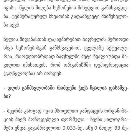
იცის... წყლის მი­ღე­ბა სე­ზო­ნე­ბის მი­ხედ­ვით გან­სხვავ­დე­
ბა. ტემ­პე­რა­ტუ­რულ სხვა­ო­ბას გა­დამ­წყვე­ტი მნიშ­ვნე­ლო­
ბა აქვს.
წყლის მი­ღე­ბას­თან და­კავ­ში­რე­ბით ზა­ფხუ­ლის პე­რი­ო­დი
სხვა სე­ზო­ნე­ბის­გან გან­სხვა­ვე­ბით, ყვე­ლა­ზე აქ­ტუ­ა­ლუ­
რია. რა­ო­დე­ნობ­რი­ვად ზა­ფხულ­ში მეტი წყა­ლი უნდა მი­
ვი­ღოთ იმი­სათ­ვის, რომ ორ­გა­ნიზ­მში დე­ჰიდ­რა­და­ცია
(გა­უ­წყლო­ე­ბა) არ მოხ­დეს.
- დღის გან­მავ­ლო­ბა­ში რამ­დე­ნი ჭიქა წყა­ლია და­საშ­ვე­
ბი?
- ბევ­რმა კარ­გად იცის მსოფ­ლიო ჯან­დაც­ვის ორ­გა­ნი­ზა­
ცი­ის მიერ მო­წო­დე­ბუ­ლი ფორ­მუ­ლა - ჩვე­ნი კი­ლოგ­რა­
მე­ბი უნდა გა­ვამ­რავ­ლოთ 0,033-ზე, ანუ 0 მთელ 33 მე­