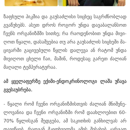
ზა­ფხუ­ლი პიკ­შია და გა­უ­საძ­ლი­სი სი­ცხეც საგ­რძნობ­ლად
გვა­წუ­ხებს. ასეთ დროს რო­გორ უნდა და­ვა­ბა­ლან­სოთ
ჩვენს ორ­გა­ნიზ­მში სი­თხე; რა რა­ო­დე­ნო­ბით უნდა მი­ვი­
ღოთ წყა­ლი, და­საშ­ვე­ბია თუ არა გა­უ­საძ­ლის სი­ცხე­ში მა­
ცი­ვარ­ში გა­ცი­ვე­ბუ­ლი წყლის და­ლე­ვა ან რა­ტომ უნდა
მი­ვი­ღოთ ცხე­ლი ჩაი, მა­შინ, რო­დე­საც გა­რეთ ძა­ლი­ან
მა­ღა­ლი ტემ­პე­რა­ტუ­რაა.
ამ ყვე­ლა­ფერ­ზე ექი­მი-ენ­დოკ­რი­ნო­ლო­გი ლაშა უჩა­ვა
გვე­სა­უბ­რე­ბა.
- წყა­ლი რომ ჩვე­ნი ორ­გა­ნიზ­მის­თვის ძა­ლი­ან მნიშ­ვნე­
ლო­ვა­ნია და ჩვე­ნი ორ­გა­ნიზ­მი რომ და­ახ­ლო­ე­ბით 60-
70% წყლის­გან შედ­გე­ბა, ამ სა­კი­თხის გან­ხილ­ვას არ
და­ვი­წყებ, რად­გან მკი­თხველ­მა ამის შე­სა­ხებ კარ­გად