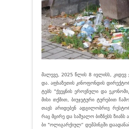
მა­ლე­ვე, 2025 წლის 8 ივ­ლისს, კი­დევ ე
და. აფხა­ზე­თის კი­ნო­ფონ­დის დი­რექ­ტორ
ტებს "ქვეყ­ნის ეროვ­ნუ­ლი და ეკო­ნო­მი
მისი თქმით, ბი­უ­ჯე­ტუ­რი ტუ­რე­ბით ჩა­მო­
თავს არი­დე­ბენ ად­გი­ლობ­რივ რეს­ტორ­ნ
რაც მცი­რე და სა­შუ­ა­ლო ბიზ­ნესს ზი­ანს ა
ბი "ოლი­გარ­ქი­ულ“ დემ­პინ­გში და­ა­და­ნ