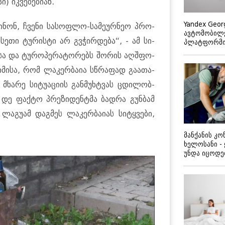
 იკ­ვე­ბე­ბი­ან.
Yandex Geor
­ძი­ნონ, ჩვე­ნი სა­სოფ­ლო-სა­მე­ურ­ნეო პრო­
ავტომობილე
სე­თი ტუ­რის­ტი არ გვჭირ­დე­ბა“, - ამ სი­
პლატფორმის
­ა­სა და ტუ­რო­პე­რა­ტო­რებს შო­რის აღ­შფო­
 იმი­სა, რომ ლა­კერ­ბა­ია სწრა­ფად გა­ა­თა­
 მხა­რე სი­ტუ­ა­ცი­ის გან­მუხ­ტვას ცდი­ლობ­
ს დე ფაქ­ტო პრე­ზი­დენ­ტმა ბად­რა გუნ­ბამ
ლა­გუ­ამ დაგ­მეს ლა­კერ­ბა­ი­ას სი­ტყვე­ბი,
მანქანის კ
ხელოსანი -
უნდა იცოდ