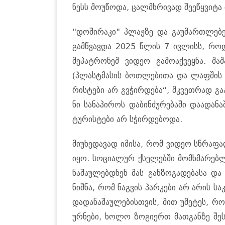
ნესს მო­უ­წო­და, ცალ­მხრი­ვად შე­ე­წყვი­ტ
"დო­ში­რა­კი" პლაჟ­ზე და გა­უ­მარ­თლე­ბე
გამ­წვავ­და 2025 წლის 7 ივ­ლისს, რო­დ
მე­პატ­რო­ნემ ვი­დეო გა­მო­აქ­ვეყ­ნა. მა­
(პლასტმა­სის ბოთ­ლე­ბი­თა და ლაფ­შის შ
რის­ტე­ბი არ გვჭირ­დე­ბა“, მკვეთ­რად გა­ა
ნი სა­ნა­პი­როს და­ბინ­ძუ­რე­ბა­ში და­ა­და
ტუ­რის­ტე­ბი არ სჭირ­დე­ბო­და.
მი­უ­ხე­და­ვად იმი­სა, რომ ვი­დეო სწრა­ფად
იყო. სო­ცი­ა­ლურ ქსე­ლებ­ში მომ­ხმა­რებ­
ნა­შა­უ­ლებ­დნენ მას გან­ზო­გა­დე­ბა­სა და
ნიშ­ნა, რომ ნაგ­ვის პარ­კე­ბი არ არის საკ­
და­და­ნა­შა­უ­ლე­ბის­თვის, მით უმე­ტეს, რ
ურ­ნე­ბი, ხოლო ზო­გი­ერთ მათ­გან­ზე შეს­