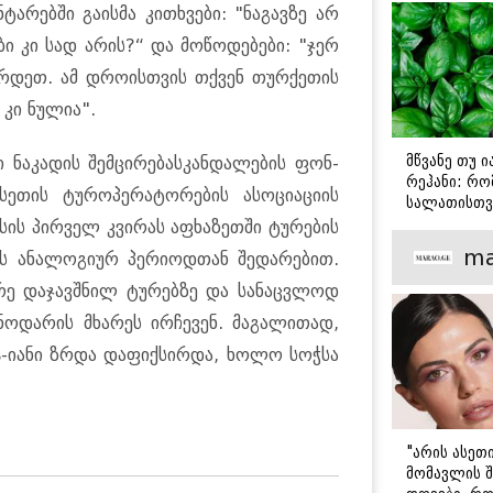
ტა­რებ­ში გა­ის­მა კი­თხვე­ბი: "ნა­გავ­ზე არ
ე­ბი კი სად არის?“ და მო­წო­დე­ბე­ბი: "ჯერ
­ზარ­დეთ. ამ დრო­ის­თვის თქვენ თურ­ქე­თის
ა კი ნუ­ლია".
მწვანე თუ 
ი ნა­კა­დის შემ­ცი­რე­ბასკან­და­ლე­ბის ფონ­
რეჰანი: რო
ე­თის ტუ­რო­პე­რა­ტო­რე­ბის ასო­ცი­ა­ცი­ის
სალათისთვ
არის მათ შ
სის პირ­ველ კვი­რას აფხა­ზეთ­ში ტუ­რე­ბის
მთავარი გა
ma
 ანა­ლო­გი­ურ პე­რი­ოდ­თან შე­და­რე­ბით.
დრე და­ჯავ­შნილ ტუ­რებ­ზე და სა­ნაც­ვლოდ
ნო­და­რის მხა­რეს ირ­ჩე­ვენ. მა­გა­ლი­თად,
5%-იანი ზრდა და­ფიქ­სირ­და, ხოლო სოჭ­სა
"არის ასეთ
მომავლის შ