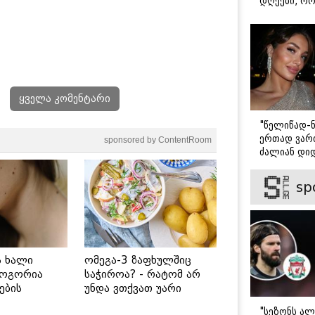
დღეები, რო
მარტოდ გრ
- ირინა ონ
წერილი
ყველა კომენტარი
"წელიწად-ნ
ერთად ვართ
sponsored by ContentRoom
ძალიან დიდ
ვიცნობ" - ვ
ბარბაქაძის
sp
როგორია მ
სიყვარულის
ს ხალი
ომეგა-3 ზაფხულშიც
როგორია
საჭიროა? - რატომ არ
ების
უნდა ვთქვათ უარი
 უსაფრთხო
თევზზე ცხელ დღეებში
"სეზონს ალ