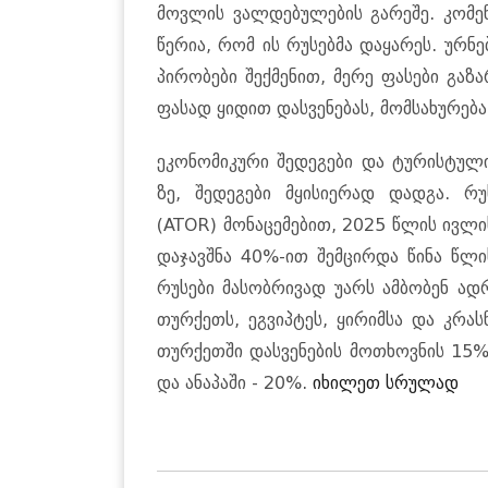
მოვ­ლის ვალ­დე­ბუ­ლე­ბის გა­რე­შე. კო­მენ­
წე­რია, რომ ის რუ­სებ­მა და­ყა­რეს. ურ­ნ
პი­რო­ბე­ბი შექ­მე­ნით, მერე ფა­სე­ბი გა
ფა­სად ყი­დით დას­ვე­ნე­ბას, მომ­სა­ხუ­რე­ბ
ეკო­ნო­მი­კუ­რი შე­დე­გე­ბი და ტუ­რის­ტუ­ლ
ზე, შე­დე­გე­ბი მყი­სი­ე­რად დად­გა. რუ­ს
(ATOR) მო­ნა­ცე­მე­ბით, 2025 წლის ივ­ლი­
და­ჯავ­შნა 40%-ით შემ­ცირ­და წინა წლის
რუ­სე­ბი მა­სობ­რი­ვად უარს ამ­ბო­ბენ ა
თურ­ქეთს, ეგ­ვიპ­ტეს, ყი­რიმ­სა და კრას­
თურ­ქეთ­ში დას­ვე­ნე­ბის მო­თხოვ­ნის 1
და ანა­პა­ში - 20%.
იხილეთ სრულად