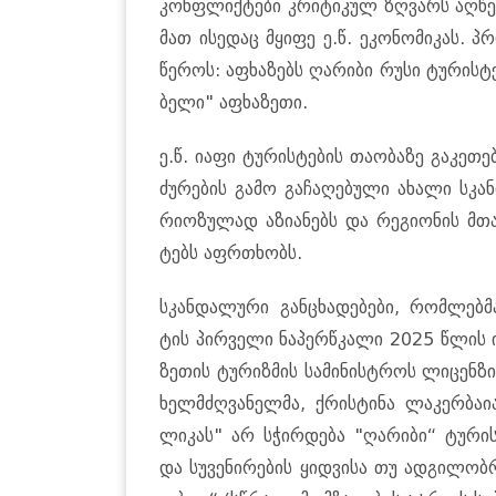
კონ­ფლიქ­ტე­ბი კრი­ტი­კულ ზღვარს აღ­წევს
მათ ისე­დაც მყი­ფე ე.წ. ეკო­ნო­მი­კას. პრ
წე­როს: აფხა­ზებს ღა­რი­ბი რუსი ტუ­რის­ტე
ბე­ლი" აფხა­ზე­თი.
ე.წ. იაფი ტუ­რის­ტე­ბის თა­ო­ბა­ზე გა­კე­თე
ძუ­რე­ბის გამო გა­ჩა­ღე­ბუ­ლი ახა­ლი სკა
რი­ო­ზუ­ლად აზი­ა­ნებს და რე­გი­ო­ნის მთ
ტებს აფრ­თხობს.
სკან­და­ლუ­რი გან­ცხა­დე­ბე­ბი, რომ­ლებ­მ
ტის პირ­ვე­ლი ნა­პერ­წკა­ლი 2025 წლის ი
ზე­თის ტუ­რიზ­მის სა­მი­ნის­ტროს ლი­ცენ­ზ
ხელ­მძღვა­ნელ­მა, ქრის­ტი­ნა ლა­კერ­ბა­ი
ლი­კას" არ სჭირ­დე­ბა "ღა­რი­ბი“ ტუ­რი
და სუ­ვე­ნი­რე­ბის ყიდ­ვი­სა თუ ად­გი­ლობ