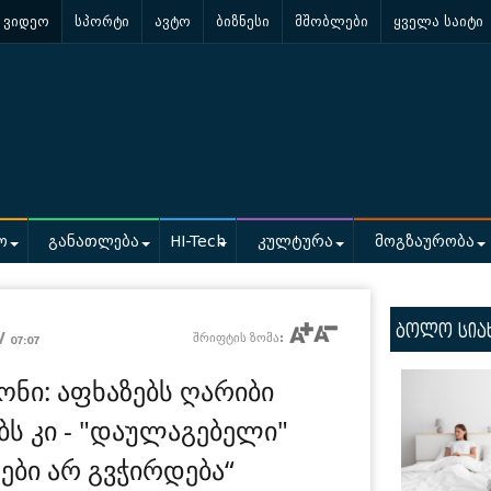
ვიდეო
სპორტი
ავტო
ბიზნესი
მშობლები
ყველა საიტი
ო
განათლება
HI-Tech
კულტურა
მოგზაურობა
ბოლო სია
 /
შრიფტის ზომა:
07:07
ნი: აფხაზებს ღარიბი
ბს კი - "დაულაგებელი"
ები არ გვჭირდება“