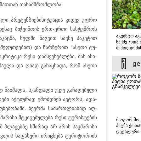
ა მათ­თან თა­ნამ­შრომ­ლო­ბა.
­ლი პრე­ტენ­ზი­ე­ბისი­ტუ­ა­ცია კი­დევ უფრო
ე­საც ბიჭ­ვინ­თის ერთ-ერთი სას­ტუმ­როს
აგვისტო აგა
მა­კაც­მა, ხელ­ში ნაგ­ვით სავ­სე პა­კე­ტით
საქმე უნდა
ე­ფუთ­ვე­ბით) და წარ­წე­რით "ასე­თი ტუ­
შემოდგომი
დადგომამდ
კ­რი­ტი­კა რუსი დამ­სვე­ნებ­ლე­ბი. მან ისი­
ge
­ნა­შა­უ­ლა და ღიად გა­ნა­ცხა­და, რომ ასე­თი
 წა­ი­შა­ლა, სკან­და­ლი უკვე გა­ჩა­ღე­ბუ­ლი
ლე­ბი აქ­ტი­უ­რად გმობ­დნენ ავ­ტორს, ადა­
 უხე­შო­ბა­ში. ბევ­რმა სა­მარ­თლი­ა­ნად აღ­
მა­რი­სი მტკი­ცე­ბუ­ლე­ბა რუსი ტუ­რის­ტე­ბის
როგორ მოვ
პიტნა ქოთა
ომ პლა­ჟებ­ზე ხში­რად არ არის საკ­მა­რი­სი
დეტალური 
ვლის სა­ფა­სუ­რი ირი­ცხე­ბა ტე­რი­ტო­რი­ის