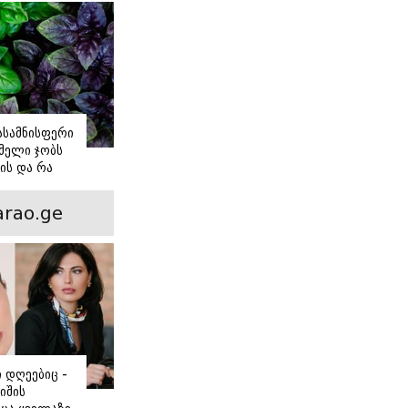
იასამნისფერი
მელი ჯობს
ის და რა
ორის
ნსხვავება?
rao.ge
ი დღეებიც -
იშის