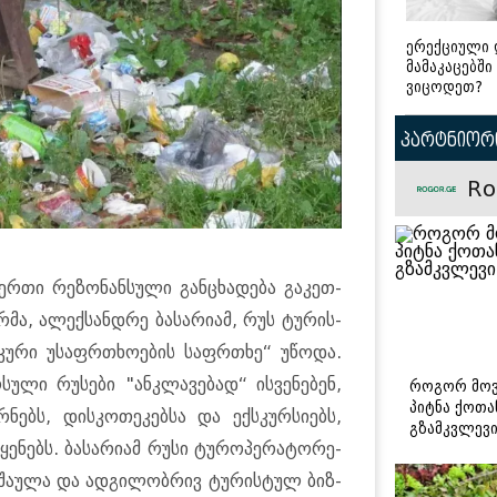
ერექციული 
მამაკაცებში
ვიცოდეთ?
პარტნიორი
Ro
რთი რე­ზო­ნან­სუ­ლი გან­ცხა­დე­ბა გა­კეთ­
­მა, ალექ­სან­დრე ბა­სა­რი­ამ, რუს ტუ­რის­
­კუ­რი უსაფრ­თხო­ე­ბის საფრ­თხე“ უწო­და.
სუ­ლი რუ­სე­ბი "ანკლა­ვე­ბად“ ის­ვე­ნე­ბენ,
როგორ მოვ
პიტნა ქოთა
ებს, დის­კო­თე­კებ­სა და ექ­სკურ­სი­ებს,
გზამკვლევ
ყე­ნებს. ბა­სა­რი­ამ რუსი ტუ­რო­პე­რა­ტო­რე­
ა­შა­უ­ლა და ად­გი­ლობ­რივ ტუ­რის­ტულ ბიზ­