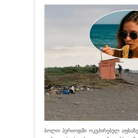
ბოლო პე­რი­ოდ­ში ოკუ­პი­რე­ბულ აფხა­ზეთ