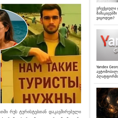
ერექციული 
მამაკაცებში
ვიცოდეთ?
Yandex Geor
ავტომობილე
პლატფორმის
­ში რუს ტუ­რის­ტებ­თან და­კავ­ში­რე­ბუ­ლი