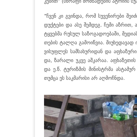
კე­ბით“ (სწრა­ფი მომ­ზა­დე­ბის ატ­რი­ის სუპი)
"ჩვენ კი გვინ­და, რომ სუ­ვე­ნი­რე­ბი შე­ი
დუქ­ტე­ბი და ასე შემ­დეგ. ჩემი აზ­რით, ა
ტყვებ­მა რუ­სულ სა­ზო­გა­დო­ე­ბა­ში, მე­დი
თე­ბის ტალ­ღა გა­მო­იწ­ვია. მი­უ­ხე­და­ვად
ვი­სუფ­ლეს სამ­სა­ხუ­რი­დან და აფხა­ზუ­რი
და, ზა­რა­ლი უკვე აშ­კა­რაა. აფხა­ზე­თი
და ე.წ. ტუ­რიზ­მის მი­ნის­ტრმა ას­ტა­მურ 
თუმ­ცა ეს საკ­მა­რი­სი არ აღ­მოჩ­ნდა.