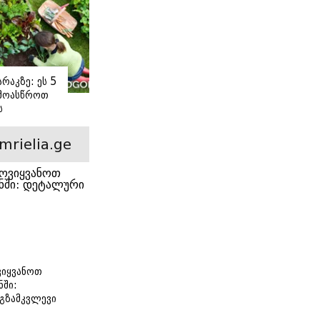
რაკზე: ეს 5
 მოასწროთ
ს
ე
mrielia.ge
იყვანოთ
ნში:
გზამკვლევი