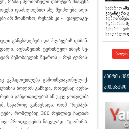
, რა­მაც სე­რი­ო­ზუ­ლი დარ­ტყმა მი­ა­ყე­ნა
სამხრეთ ამ
ო­ცე­სი და­ახ­ლო­ე­ბით ასე შე­იძ­ლე­ბა აღი­
გიგანტური 
­ბი არ მოს­წონთ, რუ­სებს კი - "და­უ­ლა­გე­
აღმოაჩინეს:
ადამიანის შ
ბუნების - ვი
საიდუმლო 
­ბუ­ლი გან­ცხა­დე­ბე­ბი და პლა­ჟე­ბის და­ბინ­
ნ­და­ლი, აფხა­ზე­თის ტუ­რის­ტულ იმიჯს სე­
ბოლო 
ა­ვარ შე­მო­სავ­ლის წყა­როს - რუს ტუ­რის­
კვირის ყვ
აც უკ­მა­ყო­ფი­ლე­ბა გა­მო­იწ­ვიაკონ­ფლიქ­
კითხვადი
ვ­ნი­სის ბო­ლოს გაჩ­ნდა, რო­დე­საც აფხა­
ი­რე­ბის გან­ყო­ფი­ლე­ბის აწ უკვე ყო­ფილ­მა
­ამ, სა­ჯა­როდ გა­ნა­ცხა­და, რომ "რეს­პუბ­
ს­ტე­ბი, რომ­ლე­ბიც 300 რუბ­ლად ჩა­დი­ან
­რი­ვი პრო­დუქ­ტე­ბის ნაც­ვლად, "დო­ში­რა­