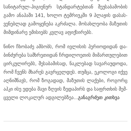
სა­ნი­ტა­რულ-ჰი­გი­ე­ნურ სტან­დარ­ტებ­თან შე­უ­სა­ბა­მო­ბის
გამო ანა­პა­ში 141, ხოლო ტემ­რი­უკ­ში 9 პლა­ჟის და­სას­
ვე­ნებ­ლად გა­მო­ყე­ნე­ბა აკ­რძა­ლა. მო­სახ­ლე­ო­ბა მა­ზუ­თის
მიმ­დი­ნა­რე ემი­სი­ებს კვლავ აფიქ­სი­რებს.
ნინო ჩხო­ბა­ძე ამ­ბობს, რომ ივ­ლი­სის პე­რი­ო­დი­დან და­
ბინ­ძუ­რე­ბა სამ­ხრე­თი­დან ჩრდი­ლო­ე­თის მი­მარ­თუ­ლე­ბით
ცირ­კუ­ლი­რებს, შე­სა­ბა­მი­სად, ნაკ­ლე­ბად სა­ვა­რა­უ­დო­და,
რომ ჩვენს მხა­რეს გავ­რცელ­დეს. თუმ­ცა, ეკო­ლო­გი იქვე
აღ­ნიშ­ნავს, რომ ზო­გა­დად, მა­ზუ­თის ლა­ქე­ბი, რო­გორც
აპკი ისე ედე­ბა შავი ზღვის ზე­და­პირს და საფრ­თხის შემ­
ცვე­ლი ლო­კა­ლურ ად­გი­ლებ­ზეა...
გა­ნაგ­რძეთ კი­თხვა