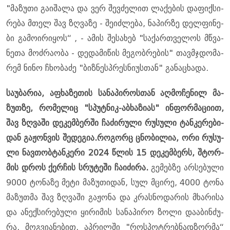
"მა­ზუ­თი გა­ი­შა­ლა და ვერ შევ­ძე­ლით ლა­ქე­ბის და­ფიქ­სი­
რე­ბა მთელ შავ ზღვა­ზე - შე­იძ­ლე­ბა, ნა­პირ­ზე დელ­ფი­ნე­
ბი გა­მო­ი­რი­ყოს“ , - ამის შე­სა­ხებ "სა­ქარ­თვე­ლოს მწვა­
ნე­თა მოძ­რა­ო­ბა - დე­და­მი­წის მე­გობ­რე­ბის" თავ­მჯდო­მა­
რემ ნინო ჩხო­ბა­ძე "ბიზ­ნესპრეს­ნი­უს­თან" გა­ნა­ცხა­და.
სა­უ­ბა­რია, აფხა­ზე­თის სა­ნა­პი­როს­თან აღ­მო­ჩე­ნილ მა­
ზუთ­ზე, რო­მე­ლიც "სპუტ­ნიკ-აბხა­ზი­ას" ინ­ფორ­მა­ცი­ით,
შავ ზღვა­ში დე­კემ­ბერ­ში ჩა­ძი­რუ­ლი რუ­სუ­ლი ტან­კე­რე­ბი­
დან გა­ჟონ­ვის შე­დე­გია.რო­გორც ცნო­ბი­ლია, ორი რუ­სუ­
ლი ნავ­თო­ბტან­კე­რი 2024 წლის 15 დე­კემ­ბერს, შტორ­
მის დროს ქერ­ჩის სრუ­ტე­ში ჩა­ი­ძი­რა.
გე­მებ­ზე არ­სე­ბუ­ლი
9000 ტო­ნა­ზე მეტი მა­ზუ­თი­დან, სულ მცი­რე, 4000 ტონა
მა­ზუთ­მა შავ ზღვა­ში გა­ჟო­ნა და კრას­ნო­და­რის მხა­რი­სა
და ანექ­სი­რე­ბუ­ლი ყი­რი­მის სა­ნა­პი­რო ზოლი და­ა­ბინ­ძუ­
რა. მოგ­ვი­ა­ნე­ბით, აპ­რილ­ში "როს­პოტ­რებ­ნად­ზორ­მა“