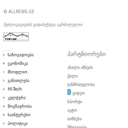
© ALLNEWS.GE
პუბლიკაციების გადაბეჭდვა აკრძალულია
პარტნიორები
საზოგადოება
ეკონომიკა
ახალი ამბები
მსოფლიო
ქალი
განათლება
ჯანმრთელობა
HI-Tech
ვიდეო
კულტურა
სპორტი
მოგზაურობა
ავტო
საინტერესო
ბიზნესი
პოლიტიკა
მშობლები