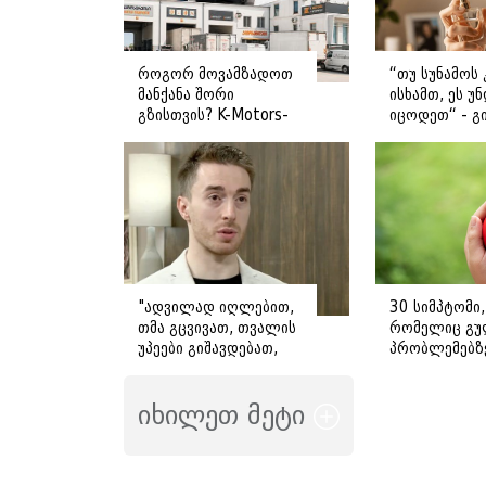
როგორ მოვამზადოთ
“თუ სუნამოს 
მანქანა შორი
ისხამთ, ეს უ
გზისთვის? K-Motors-
იცოდეთ“ - გ
ის რჩევები
ღოღობერიძ
მიმართვას
ავრცელებს
"ადვილად იღლებით,
30 სიმპტომი,
თმა გცვივათ, თვალის
რომელიც გუ
უპეები გიშავდებათ,
პრობლემებზ
გული გიჩქარდებათ" -
მიანიშნებს
გიორგი ღოღობერიძე
იხილეთ მეტი
ამ სიმპტომების
გამომწვევ ყველაზე
ხშირ მიზეზს
ასახელებს