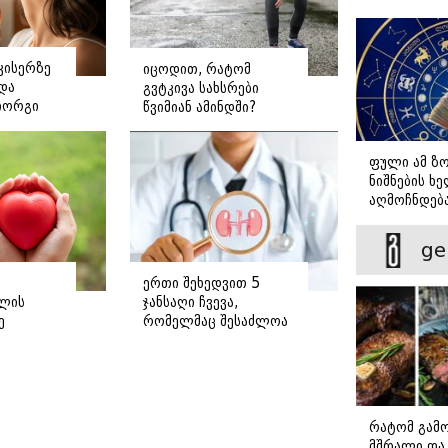
დადგომამდ
კისერზე
იცოდით, რატომ
ნდა
გვტკივა სახსრები
იორგი
წვიმიან ამინდში?
ე
ფული ამ ზ
ნიშნების ხ
აღმოჩნდება
გამდიდრდე
ge
ერთი შეხედვით 5
ლის
ჯანსაღი ჩვევა,
ე
რომელმაც შესაძლოა
თირკმელები
დაგიზიანოთ
რატომ გამ
მშრალი და 