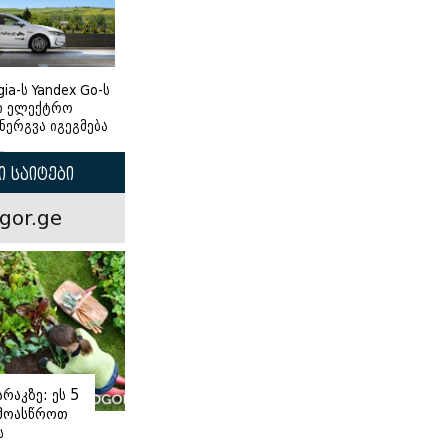
gia-ს Yandex Go-ს
ი ელექტრო
ნერგვა იგეგმება
 საიტები
gor.ge
რაკზე: ეს 5
 მოასწროთ
ს