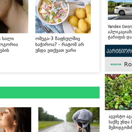
Yandex Geor
აპლიკაციაშ
ტარიფის და
ს ხალი
ომეგა-3 ზაფხულშიც
როგორია
საჭიროა? - რატომ არ
ების
უნდა ვთქვათ უარი
პარტნიორი
 უსაფრთხო
თევზზე ცხელ დღეებში
Ro
აგვისტო აგა
საქმე უნდა
შემოდგომი