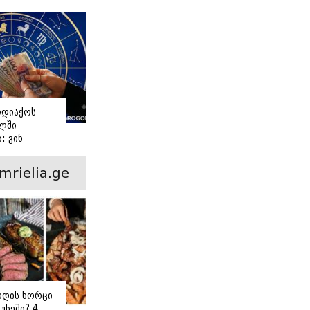
ე
ოდიაქოს
ელში
: ვინ
ბა?
mrielia.ge
ოდის ხორცი
უხეში? 4