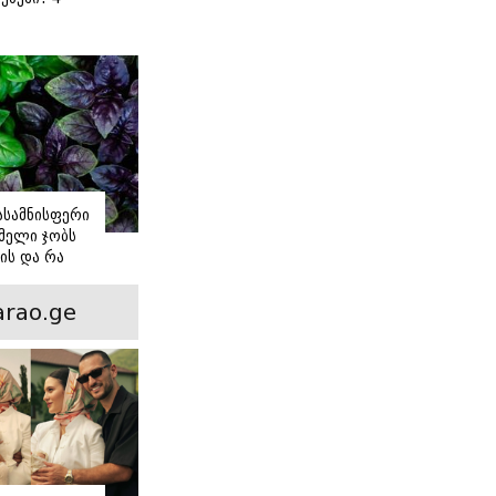
 წვნიანი
ა
ს
იასამნისფერი
მელი ჯობს
ის და რა
ორის
ნსხვავება?
rao.ge