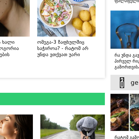
ფალაფელ
ს ხალი
ომეგა-3 ზაფხულშიც
როგორია
საჭიროა? - რატომ არ
ების
უნდა ვთქვათ უარი
რა უნდა გა
 უსაფრთხო
თევზზე ცხელ დღეებში
პირველ რიგ
გამორთვისა
მნიშვნელოვ
ge
რატომ გამ