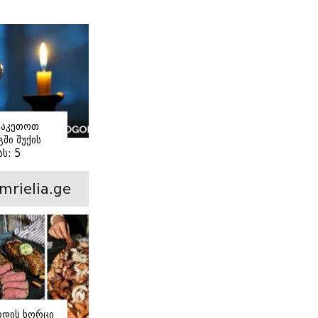
ი
ვაკეთოთ
ში შუქის
ს: 5
ანი ნაბიჯი
mrielia.ge
ოდის ხორცი