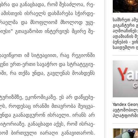
­უბ­რა და გა­ნა­ცხა­და, რომ შე­საძ­ლოა, რე­
 ამის­თვის ის­რა­ელს დახ­მა­რე­ბა სჭირ­დე­
სამხრეთ ამ
ის­რა­ელ­მა და მსოფ­ლი­ომ მხო­ლოდ უყუ­
გიგანტური 
აღმოაჩინეს:
ი­უ­სი" გთა­ვა­ზობთ ინ­ტერ­ვი­უს მცი­რე შე­
ადამიანის შ
ბუნების - ვი
საიდუმლო 
ა­ვი­წყოთ იმ სი­ტუ­ა­ცი­ით, რაც რე­გი­ონ­ში
ვე­ნი ერთ-ერთი სა­ვაჭ­რო და სტრა­ტე­გი­უ­
­ში, რა თქმა უნდა, გავ­ლე­ნას მო­ახ­დენს
რიზ­მზე, ეკო­ნო­მი­კა­ზე. ეს არ და­წყე­ბუ­
Yandex Geor
რო­დე­საც ირან­ში მთავ­რო­ბა შე­იც­ვა­
ავტომობილე
ნდა გა­ა­ნად­გუ­რონ ის­რა­ე­ლი. ირანს არ
პლატფორმის
ტო­რი­ა­ზე. გა­ნა­ცხა­დი აქვს, რომ ის­რა­ე­
მ ბირ­თვუ­ლი ია­რა­ღი გა­ნა­ვი­თა­როს.