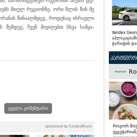
. წარ­მო­იდ­გი­ნეთ რე­გი­ონ­ში ასე­თი დე­
ე­დებს მთელ რე­გი­ონ­ზე. ორი წლის წინ მე
ა­ნის წი­ნა­აღ­მდეგ, რო­დე­საც ის­რა­ე­ლი
ის შემ­დეგ, ჩვენ მი­ვი­ღებთ სხვა სამ­ყა­
Yandex Geor
აპლიკაციაშ
ტარიფის და
პარტნიორი
Ro
ყველა კომენტარი
როგორ მო
sponsored by ContentRoom
ვეგეტარია