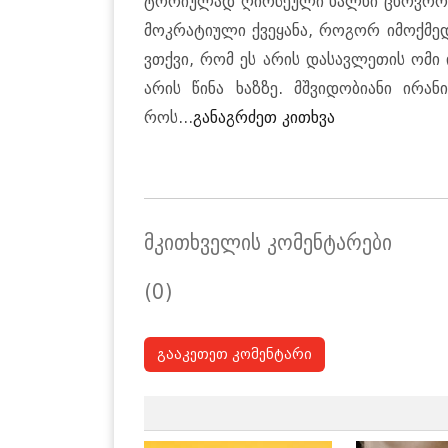
ტო­რი­უ­ლად ღირ­სე­უ­ლი ხალ­ხი ცხოვ­რობს
მოკ­რა­ტი­უ­ლი ქვე­ყა­ნა, რო­გორ იმოქ­მ
ვთქვი, რომ ეს არის და­სავ­ლე­თის ომი ირ
არის წინა ხაზ­ზე. მშვი­დო­ბი­ა­ნი ირა­ნ
როს...
გა­ნაგ­რძეთ კი­თხვა
მკითხველის კომენტარები
(0)
გააკეთეთ კომენტარი