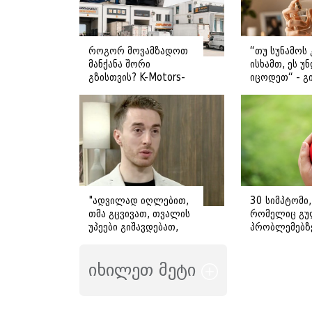
როგორ მოვამზადოთ
“თუ სუნამოს 
მანქანა შორი
ისხამთ, ეს უ
გზისთვის? K-Motors-
იცოდეთ“ - გ
ის რჩევები
ღოღობერიძ
მიმართვას
ავრცელებს
"ადვილად იღლებით,
30 სიმპტომი,
თმა გცვივათ, თვალის
რომელიც გუ
უპეები გიშავდებათ,
პრობლემებზ
გული გიჩქარდებათ" -
მიანიშნებს
გიორგი ღოღობერიძე
იხილეთ მეტი
ამ სიმპტომების
გამომწვევ ყველაზე
ხშირ მიზეზს
ასახელებს