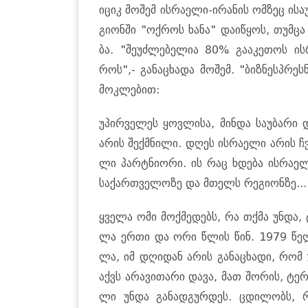
იციკ მო­შემ ის­რა­ე­ლი-ირა­ნის ომ­ზეც ისა
გი­ონ­ში "ოქ­როს ხანა" და­ი­წყოს, თუმ­ცა
ბა. "შე­უძ­ლე­ბე­ლია 80% გა­ა­კე­თოს 
როს",- გა­ნა­ცხა­და მო­შემ. "ბიზ­ნესპრეს­ნ
მოკ­ლე­ბით:
უპირ­ვე­ლეს ყოვ­ლი­სა, მინ­და სა­უ­ბა­რი დ
არის შექ­მნი­ლი. დღეს ის­რა­ე­ლი არის ჩ
ლი პარტნი­ო­რი. ის რაც ხდე­ბა ის­რა­ელ
სა­ქარ­თვე­ლო­ზე და მთელს რე­გი­ონ­ზე...
ყვე­ლა ომი მოქ­მე­დებს, რა თქმა უნდა, ტუ­
ლა ერთი და ორი წლის წინ. 1979 წელს, 
ლა, იმ დღი­დან არის გა­ნა­ცხა­დი, რომ უ
აქვს არა­ვი­თა­რი დავა, მათ შო­რის, ტე­რი­
ლი უნდა გა­ნად­გურ­დეს. ცდი­ლობს, რო