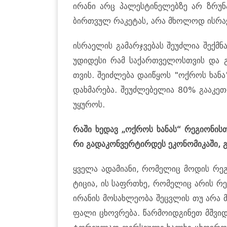
ირა­ნი არც პა­ლეს­ტი­ნე­ლებ­ზე არ ზრუ­ნ
ბირ­თვულ რა­კე­ტას, არა მხო­ლოდ ის­რა­ე­
ის­რა­ე­ლის გა­მარ­ჯვე­ბას შე­უძ­ლია შექ
უდი­დე­სი რამ სა­ქარ­თვე­ლოს­თვის და გ
თვის. შე­იძ­ლე­ბა და­ი­წყოს "ოქ­როს ხანა"
დახ­მა­რე­ბა. შე­უძ­ლე­ბე­ლია 80% გა­ა­
უყუ­როს.
რაში ხე­დავ „ოქ­როს ხა­ნას“ რე­გი­ო­ნის
რი გა­და­კონ­ვერ­ტირ­დეს ეკო­ნო­მი­კა­ში, გ
ყვე­ლა ადა­მი­ა­ნი, რო­მე­ლიც მო­დის რე­გ
ტი­ცია, ის საფრ­თხე, რო­მე­ლიც არის რე­
ირა­ნის მო­სახ­ლე­ო­ბა შეც­ვლის თუ არა მ
ფა­ლი ცხოვ­რე­ბა. წარ­მო­იდ­გი­ნეთ მშვი­დო