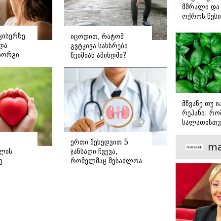
მშრალი და 
ოქროს წესი
იდეალურად
სტეიკისა დ
კისერზე
იცოდით, რატომ
მწვადისთვი
ნდა
გვტკივა სახსრები
იორგი
წვიმიან ამინდში?
ე
მწვანე თუ 
რეჰანი: რო
სალათისთვ
არის მათ შ
მთავარი გა
ერთი შეხედვით 5
ma
ლის
ჯანსაღი ჩვევა,
ე
რომელმაც შესაძლოა
თირკმელები
დაგიზიანოთ