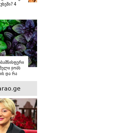
უხეში? 4
 წვნიანი
ა
ს
იასამნისფერი
მელი ჯობს
ის და რა
ორის
ნსხვავება?
rao.ge