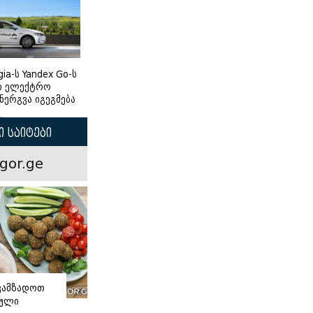
gia-ს Yandex Go-ს
ი ელექტრო
ნერგვა იგეგმება
 საიტები
gor.ge
ვამზადოთ
ნული