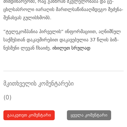
მიმ­დი­ნა­რე­ობს, რაც გან­ზრახ მკვლე­ლო­ბა­სა და ცე­
ცხლსას­რო­ლი ია­რა­ღის მარ­თლსა­წი­ნა­აღ­მდე­გო შე­ძე­ნა-
შე­ნახ­ვას გუ­ლის­ხმობს.
“ტე­ლე­კომ­პა­ნია პირ­ვე­ლის“ ინ­ფორ­მა­ცი­ით, აღ­ნიშ­ნულ
საქ­მეს­თან და­კავ­ში­რე­ბით და­კა­ვე­ბუ­ლია 37 წლის ბიზ­
ნეს­მე­ნი ლე­ვან ჩხა­ი­ძე.
იხილეთ სრულად
მკითხველის კომენტარები
(0)
გააკეთეთ კომენტარი
ყველა კომენტარი