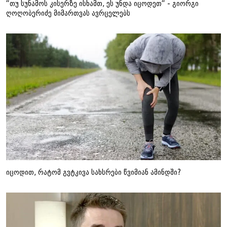
“თუ სუნამოს კისერზე ისხამთ, ეს უნდა იცოდეთ“ - გიორგი
ღოღობერიძე მიმართვას ავრცელებს
იცოდით, რატომ გვტკივა სახსრები წვიმიან ამინდში?