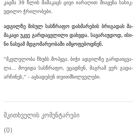
კაც­მა 39 წლის მა­მა­კაცს ცივი ია­რა­ღით მი­ა­ყე­ნა სა­სიკ­
ვდი­ლო ჭრი­ლო­ბე­ბი.
ად­გილ­ზე მი­სულ სას­წრა­ფო დახ­მა­რე­ბის ბრი­გა­დას მა­
მა­კა­ცი უკვე გარ­დაც­ვლი­ლი დახ­ვდა. სა­ვა­რა­უ­დოდ, ისი­
ნი ნას­ვამ მდგო­მა­რე­ო­ბა­ში იმ­ყო­ფე­ბოდ­ნენ.
“მკვლე­ლო­ბა ჩხუბს მოჰ­ყვა. ბიჭი ად­გილ­ზე გარ­და­იც­ვა­
ლა... მო­ვი­და სას­წრა­ფო, ეცად­ნენ, მაგ­რამ ვერ გა­და­
არ­ჩი­ნეს,“ - აცხა­დე­ბენ თვითმხილ­ვე­ლე­ბი.
მკითხველის კომენტარები
(0)