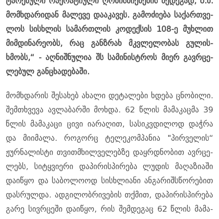
ტა­რე­ბუ­ლი ოპე­რა­ტი­უ­ლი ღო­ნის­ძი­ე­ბე­ბის შე­დე­გად, ზ.მ.
მომ­ხდა­რი­დან მა­ლე­ვე და­ა­კა­ვეს. გა­მო­ძი­ე­ბა სა­ქარ­თვე­
ლოს სის­ხლის სა­მარ­თლის კო­დექ­სის 108-ე მუხ­ლით
მიმ­დი­ნა­რე­ობს, რაც გან­ზრახ მკვლე­ლო­ბას გუ­ლის­
ხმობს,“ - აღ­ნიშ­ნუ­ლია შს სა­მი­ნის­ტროს მიერ გავ­რცე­
ლე­ბულ გან­ცხა­დე­ბა­ში.
მომ­ხდა­რის შე­სა­ხებ ახა­ლი დე­ტა­ლე­ბი ხდე­ბა ცნო­ბი­ლი.
შემ­თხვე­ვა ავ­ლა­ბარ­ში მოხ­და. 62 წლის მა­მა­კაც­მა 39
წლის მა­მა­კა­ცი ცივი ია­რა­ღით, სა­სიკ­ვდი­ლოდ დაჭ­რა
და მი­ი­მა­ლა. რო­გორც ტე­ლე­კომ­პა­ნია "პირ­ვე­ლის“
ჟურ­ნა­ლის­ტი თვითმხილ­ვე­ლებ­ზე დაყ­რდნო­ბით ავ­რცე­
ლებს, სი­ტყვი­ე­რი და­პი­რის­პი­რე­ბა ლუ­დის მა­ღა­ზი­ა­ში
და­ი­წყო და სა­ბო­ლო­ოდ სის­ხლი­ა­ნი ან­გა­რიშს­წო­რე­ბით
დას­რულ­და. ად­გი­ლობ­რი­ვე­ბის თქმით, და­პი­რის­პი­რე­ბა
გარე სივ­რცე­ში და­ი­წყო, რის შემ­დე­გაც 62 წლის მა­მა­