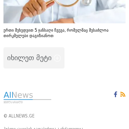
ერთი შეხედვით 5 ჯანსაღი ჩვევა, რომელმაც შესაძლოა
თირკმელები დაგიზიანოთ
იხილეთ მეტი
© ALLNEWS.GE
პუბლიკაციების გადაბეჭდვა აკრძალულია