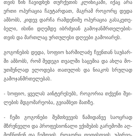
თვის წინ ჩა­ვიდ­ნენ თურ­ქე­თის კლი­ნი­კა­ში, იქაც არა
ერთი ოპე­რა­ცია ჩა­უ­ტარ­დათ, მაგ­რამ რო­გორც დედა
ამ­ბობს, კი­დევ დარ­ჩა რამ­დე­ნი­მე ოპე­რა­ცია გა­სა­კე­თე­
ბე­ლი, ისი­ნი დღემ­დე იბ­რძვი­ან გა­მო­ჯან­მრთე­ლე­ბის­
თვის და მარ­თლაც ურ­თუ­ლე­სი დღე­ე­ბი გა­მო­ი­ა­რეს.
გო­გო­ნე­ბის დედა, სო­ფიო ხარ­ში­ლა­ძე ჩვენ­თან სა­უ­ბარ­
ში ამ­ბობს, რომ შე­დე­გი თვალ­ში სა­ცე­მია და ახლა მო­
უთ­მენ­ლად ელო­დე­ბა თა­თუ­ლის და ნი­ა­კოს სრუ­ლად
გა­მო­ჯან­მრთე­ლე­ბას.
- სო­ფიო, ყვე­ლას აინ­ტე­რე­სებს, რო­გო­რია თქვე­ნი შვი­
ლე­ბის მდგო­მა­რე­ო­ბა, გვი­ამ­ბეთ მათ­ზე.
- ჩემი გო­გო­ნე­ბი შემ­თხვე­ვის წა­მი­დან­ვე სა­ოც­რად
მზრუნ­ვე­ლი და პრო­ფე­სი­ო­ნა­ლი ექი­მე­ბის გა­რე­მო­ში აღ­
მოჩ­ნდნენ და ჩემ­თვის, რო­გორც დე­დის­თვის, უპირ­ვე­