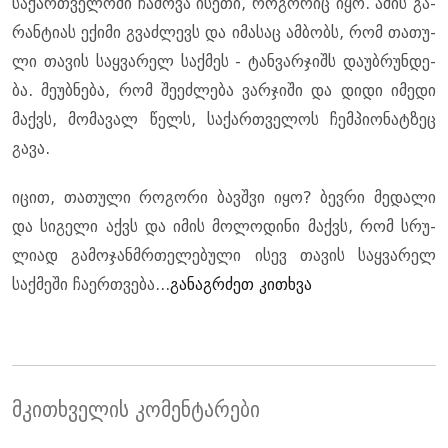
სა­ქარ­თვე­ლო­ში ჩა­მო­ვა ისე­თი, რო­გო­რიც იყო. ამის გა­
რან­ტი­ას ექი­მი გვაძ­ლევს და იმა­საც ამ­ბობს, რომ თა­თუ­
ლი თა­ვის საყ­ვა­რელ საქ­მეს - ტან­ვარ­ჯიშს და­უბ­რუნ­დე­
ბა. მე­უბ­ნე­ბა, რომ შე­ეძ­ლე­ბა ვარ­ჯი­ში და დიდი იმე­დი
მაქვს, მო­მა­ვალ წელს, სა­ქარ­თვე­ლოს ჩემ­პი­ო­ნატ­ზეც
გავა.
იცით, თა­თუ­ლი რო­გო­რი ბავ­შვი იყო? ბევ­რი მე­და­ლი
და სი­გე­ლი აქვს და იმის მო­ლო­დი­ნი მაქვს, რომ სრუ­
ლი­ად გა­მო­ჯან­მრთე­ლე­ბუ­ლი ისევ თა­ვის საყ­ვა­რელ
საქ­მე­ში ჩა­ერ­თვე­ბა...
გა­ნაგ­რძეთ კი­თხვა
მკითხველის კომენტარები