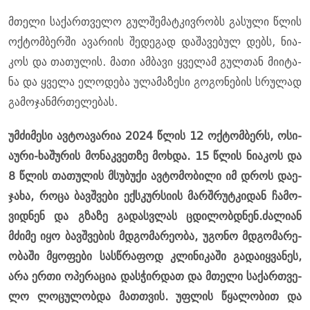
მთე­ლი სა­ქარ­თვე­ლო გულ­შე­მატ­კივ­რობს გა­სუ­ლი წლის
ოქ­ტომ­ბერ­ში ავა­რი­ის შე­დე­გად და­შა­ვე­ბულ დებს, ნი­ა­
კოს და თა­თუ­ლის. მათი ამ­ბა­ვი ყვე­ლამ გულ­თან მი­ი­ტა­
ნა და ყვე­ლა ელო­დე­ბა ულა­მა­ზე­სი გო­გო­ნე­ბის სრუ­ლად
გა­მო­ჯან­მრთე­ლე­ბას.
უმ­ძი­მე­სი ავ­ტო­ა­ვა­რია 2024 წლის 12 ოქ­ტომ­ბერს, ოსი­
ა­უ­რი-ხა­შუ­რის მო­ნაკ­ვეთ­ზე მოხ­და. 15 წლის ნი­ა­კოს და
8 წლის თა­თუ­ლის მსუ­ბუ­ქი ავ­ტო­მო­ბი­ლი იმ დროს და­ე­
ჯა­ხა, როცა ბავ­შვე­ბი ექ­სკურ­სი­ის მარ­შრუტ­კი­დან ჩა­მო­
ვიდ­ნენ და გზა­ზე გა­დას­ვლას ცდი­ლობ­დნენ.ძა­ლი­ან
მძი­მე იყო ბავ­შვე­ბის მდგო­მა­რე­ო­ბა, უგო­ნო მდგო­მა­რე­
ო­ბა­ში მყო­ფე­ბი სას­წრა­ფოდ კლი­ნი­კა­ში გა­და­იყ­ვა­ნეს,
არა ერთი ოპე­რა­ცია დას­ჭირ­დათ და მთე­ლი სა­ქარ­თვე­
ლო ლო­ცუ­ლობ­და მათ­თვის. უფ­ლის წყა­ლო­ბით და