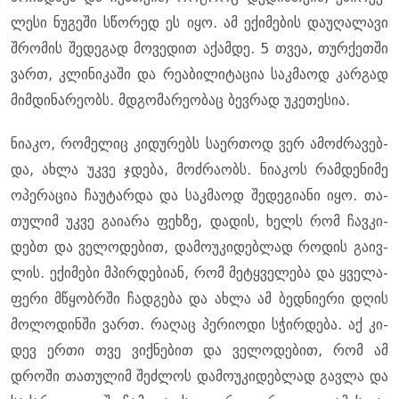
ლე­სი ნუ­გე­ში სწო­რედ ეს იყო. ამ ექი­მე­ბის და­უ­ღა­ლა­ვი
შრო­მის შე­დე­გად მო­ვე­დით აქამ­დე. 5 თვეა, თურ­ქეთ­ში
ვართ, კლი­ნი­კა­ში და რე­ა­ბი­ლი­ტა­ცია საკ­მა­ოდ კარ­გად
მიმ­დი­ნა­რე­ობს. მდგო­მა­რე­ო­ბაც ბევ­რად უკე­თე­სია.
ნი­ა­კო, რო­მე­ლიც კი­დუ­რებს სა­ერ­თოდ ვერ ამოძ­რა­ვებ­
და, ახლა უკვე ჯდე­ბა, მოძ­რა­ობს. ნი­ა­კოს რამ­დე­ნი­მე
ოპე­რა­ცია ჩა­უ­ტარ­და და საკ­მა­ოდ შე­დე­გი­ა­ნი იყო. თა­
თუ­ლიმ უკვე გა­ი­ა­რა ფეხ­ზე, და­დის, ხელს რომ ჩავ­კი­
დებთ და ვე­ლო­დე­ბით, და­მო­უ­კი­დებ­ლად რო­დის გა­ივ­
ლის. ექი­მე­ბი მპირ­დე­ბი­ან, რომ მე­ტყვე­ლე­ბა და ყვე­ლა­
ფე­რი მწყობ­რში ჩად­გე­ბა და ახლა ამ ბედ­ნი­ე­რი დღის
მო­ლო­დინ­ში ვართ. რა­ღაც პე­რი­ო­დი სჭირ­დე­ბა. აქ კი­
დევ ერთი თვე ვიქ­ნე­ბით და ვე­ლო­დე­ბით, რომ ამ
დრო­ში თა­თუ­ლიმ შეძ­ლოს და­მო­უ­კი­დებ­ლად გავ­ლა და