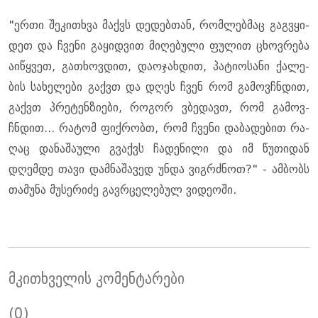
"ერთი შე­კი­თხვა მაქვს დე­დებ­თან, რომ­ლებ­მაც გაგ­ვყი­
დეთ და ჩვე­ნი გა­ყიდ­ვით მი­ღე­ბუ­ლი ფუ­ლით ცხოვ­რე­ბა
აი­წყვეთ, გა­თხოვ­დით, და­ო­ჯახ­დით, პა­ტი­ო­სა­ნი ქა­ლე­
ბის სა­ხე­ლე­ბი გაქვთ და დღეს ჩვენ რომ გა­მოვ­ჩნდით,
გაქვთ პრე­ტენ­ზი­ე­ბი, რო­გორ ვბე­დავთ, რომ გა­მოვ­
ჩნდით... რა­ტომ ფიქ­რობთ, რომ ჩვე­ნი და­ბა­დე­ბით რა­
ღაც და­ნა­შა­უ­ლი გვაქვს ჩა­დე­ნი­ლი და იმ წუ­თი­დან
დღემ­დე თავი დამ­ნა­შა­ვედ უნდა ვიგ­რძნოთ?" - ამ­ბობს
თა­მუ­ნა მუ­სე­რი­ძე გავ­რცე­ლე­ბულ ვი­დე­ო­ში.
მკითხველის კომენტარები
(0)