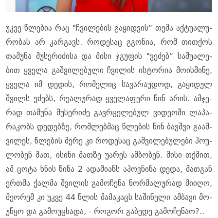
უკვე წლე­ბია რაც "ჩვი­ლე­ბის გა­ყიდ­ვის“ თემა აქ­ტუ­ა­ლუ­
რო­ბას არ კარ­გავს. რო­დე­საც გგო­ნია, რომ თით­ქოს
თა­მუ­ნა მუ­სე­რი­ძი­სა და მისი ჯგუ­ფის "ვე­ძებ“ სა­შუ­ა­ლე­
ბით ყვე­ლა გაშ­ვი­ლე­ბუ­ლი ჩვი­ლის ის­ტო­რია მო­ის­მი­ნე,
ყვე­ლა იმ დე­დის, რო­მე­ლიც სა­ვა­რა­უ­დოდ, გა­ყი­დულ
შვილს ეძებს, რე­ა­ლუ­რად ყვე­ლა­ფე­რი წინ არის. ამ­ჯე­
რად თა­მუ­ნა მუ­სე­რი­ძე გავ­რცე­ლე­ბულ ვი­დე­ო­ში ლა­პა­
რა­კობს დე­დებ­ზე, რომ­ლებ­მაც წლე­ბის წინ ბავ­შვი გა­აშ­
ვი­ლეს, წლე­ბის მერე კი რო­დე­საც გაშ­ვი­ლე­ბუ­ლე­ბი პო­უ­
ლო­ბენ მათ, ისი­ნი მათ­ზე უა­რეს ამ­ბო­ბენ. მისი თქმით,
ამ ცოტა ხნის წინა 2 ადა­მი­ანს აპოვ­ნი­ნა დედა, მათ­გან
ერ­თმა ქალ­მა შვი­ლის გა­მო­ჩე­ნა ნორ­მა­ლუ­რად მი­ი­ღო,
მე­ო­რემ კი უკვე 44 წლის მა­მა­კაცს სა­ში­ნე­ლი ამ­ბა­ვი მო­
უ­წყო და გა­მო­უ­ცხა­და, - რო­გორ გა­ბე­დე გა­მო­ჩე­ნაო?..