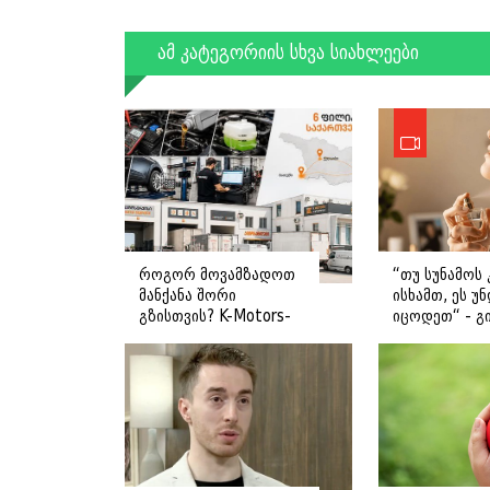
ამ კატეგორიის სხვა სიახლეები
როგორ მოვამზადოთ
“თუ სუნამოს 
მანქანა შორი
ისხამთ, ეს უ
გზისთვის? K-Motors-
იცოდეთ“ - გ
ის რჩევები
ღოღობერიძ
მიმართვას
ავრცელებს