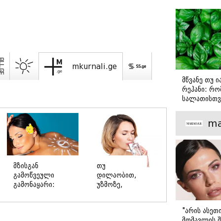
mkurnali.ge
მწვანე თუ 
რეჰანი: რო
სალათისთვ
არის მათ შ
მთავარი გა
ma
მზისგან
თუ
გამოწვეული
დილაობით,
გამონაყარი:
უზმოზე,
ალერგია თუ
წყლის
ფოტოდერმატოზი?
დალევა
"არის ასეთ
გულისრევის
მომავლის შ