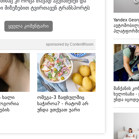
აშინაც კი როცა თავად აგვიანებენ და
ი მიზეზებით ტვირთავენ ტრანსპორტს
Yandex Geor
ავტომობილე
ყველა კომენტარი
პლატფორმის
sponsored by ContentRoom
მანქანის კ
ხელოსანი -
ს ხალი
ომეგა-3 ზაფხულშიც
უნდა იცოდ
როგორია
საჭიროა? - რატომ არ
ების
უნდა ვთქვათ უარი
 უსაფრთხო
თევზზე ცხელ დღეებში