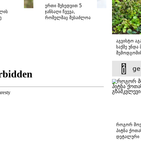
ერთი შეხედვით 5
ლის
ჯანსაღი ჩვევა,
ე
რომელმაც შესაძლოა
თირკმელები
დაგიზიანოთ
აგვისტო აგა
საქმე უნდა
შემოდგომი
დადგომამდ
ge
როგორ მოვ
პიტნა ქოთა
დეტალური 