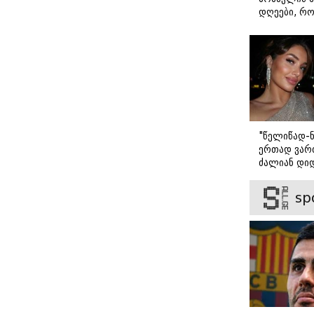
შეგრძნებას
დღეები, რო
იწვევს - რა
მარტოდ გრ
უნდა
- ირინა ონ
ვიცოდეთ
წერილი
"წელიწად-ნ
ერთად ვართ
ძალიან დიდ
ვიცნობ" - ვ
ბარბაქაძის
sp
როგორია მ
სიყვარულის