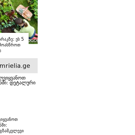
რაკზე: ეს 5
 მოასწროთ
ს
ე
mrielia.ge
იყვანოთ
ნში:
გზამკვლევი