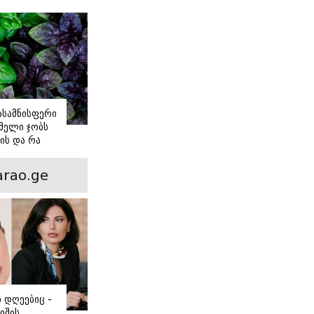
იასამნისფერი
მელი ჯობს
ის და რა
ორის
ნსხვავება?
rao.ge
ი დღეებიც -
იშის