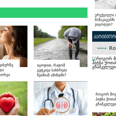
ერექციული 
მამაკაცებში
ვიცოდეთ?
პარტნიორი
Ro
კისერზე
იცოდით, რატომ
ნდა
გვტკივა სახსრები
იორგი
წვიმიან ამინდში?
ე
როგორ მოვ
პიტნა ქოთა
გზამკვლევ