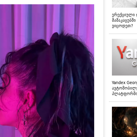
ერექციული 
მამაკაცებში
ვიცოდეთ?
Yandex Geor
ავტომობილე
პლატფორმის