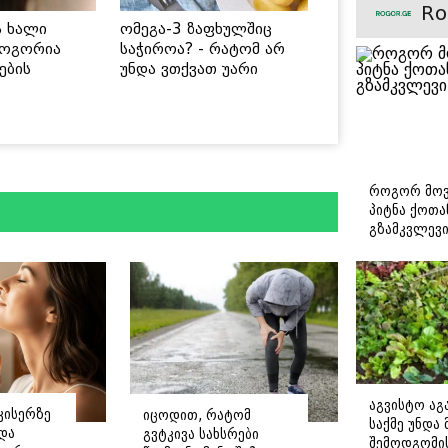
Ro
ს ხალი
ომეგა-3 ზაფხულშიც
როგორია
საჭიროა? - რატომ არ
ების
უნდა ვთქვათ უარი
 უსაფრთხო
თევზზე ცხელ დღეებში
როგორ მოვ
პიტნა ქოთა
გზამკვლევ
აგვისტო აგა
კისერზე
იცოდით, რატომ
საქმე უნდა
ნდა
გვტკივა სახსრები
შემოდგომი