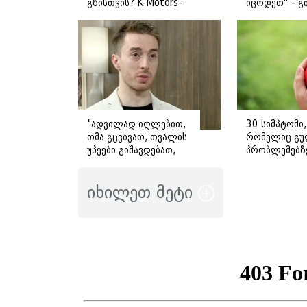
გზისთვის? K-Motors-
იცოდეთ“ - გ
ის რჩევები
ღოღობერიძ
მიმართვას
ავრცელებს
"ადვილად იღლებით,
30 სიმპტომი,
თმა გცვივათ, თვალის
რომელიც გუ
უპეები გიშავდებათ,
პრობლემებზ
გული გიჩქარდებათ" -
მიანიშნებს
გიორგი ღოღობერიძე
იხილეთ მეტი
ამ სიმპტომების
გამომწვევ ყველაზე
ხშირ მიზეზს
ასახელებს