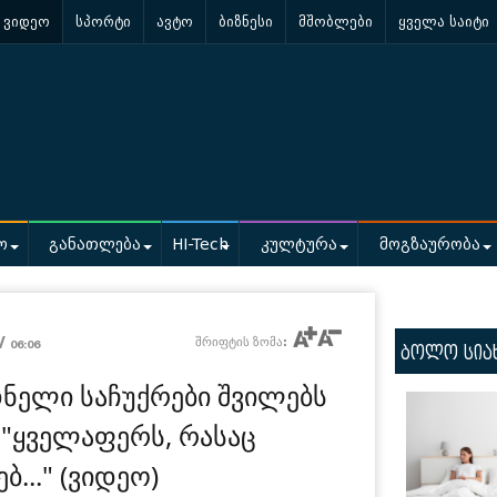
ვიდეო
სპორტი
ავტო
ბიზნესი
მშობლები
ყველა საიტი
ო
განათლება
HI-Tech
კულტურა
მოგზაურობა
 /
შრიფტის ზომა:
06:06
ბოლო სია
ნელი საჩუქრები შვილებს
 "ყველაფერს, რასაც
ბ..." (ვიდეო)