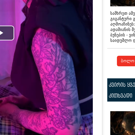
სამხრეთ ამ
გიგანტური 
აღმოაჩინეს:
ადამიანის შ
ბუნების - ვი
Play
საიდუმლო 
Video
ბოლო 
კვირის ყვ
კითხვადი