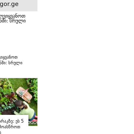
gor.ge
იყვანოთ
ნში: სრული
ი
რაკზე: ეს 5
 მოასწროთ
ს