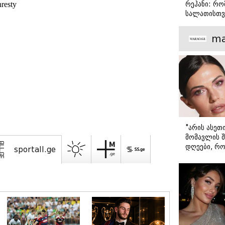
რეჰანი: რო
სალათისთვ
არის მათ შ
მთავარი გა
ma
"არის ასეთ
მომავლის შ
დღეები, რო
msholebi.ge
მარტოდ გრ
- ირინა ონ
წერილი