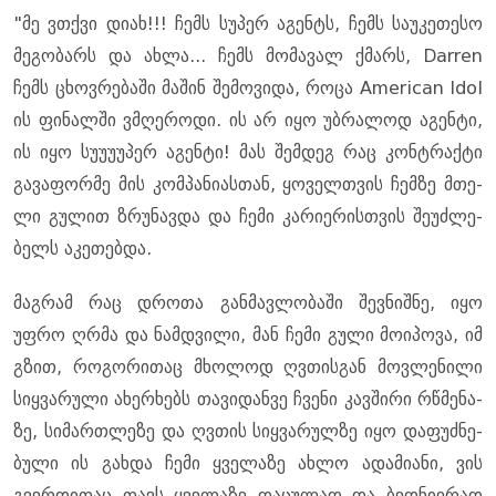
"მე ვთქვი დიახ!!! ჩემს სუ­პერ აგენტს, ჩემს სა­უ­კე­თე­სო
მე­გო­ბარს და ახლა... ჩემს მო­მა­ვალ ქმარს, Darren
ჩემს ცხოვ­რე­ბა­ში მა­შინ შე­მო­ვი­და, როცა American Idol
ის ფი­ნალ­ში ვმღე­რო­დი. ის არ იყო უბ­რა­ლოდ აგენ­ტი,
ის იყო სუ­უ­უ­უ­პერ აგენ­ტი! მას შემ­დეგ რაც კონ­ტრაქ­ტი
გა­ვა­ფორ­მე მის კომ­პა­ნი­ას­თან, ყო­ველ­თვის ჩემ­ზე მთე­
ლი გუ­ლით ზრუ­ნავ­და და ჩემი კა­რი­ე­რის­თვის შე­უძ­ლე­
ბელს აკე­თებ­და.
მაგ­რამ რაც დრო­თა გან­მავ­ლო­ბა­ში შევ­ნიშ­ნე, იყო
უფრო ღრმა და ნამ­დვი­ლი, მან ჩემი გული მო­ი­პო­ვა, იმ
გზით, რო­გო­რი­თაც მხო­ლოდ ღვთის­გან მოვ­ლე­ნი­ლი
სიყ­ვა­რუ­ლი ახერ­ხებს თა­ვი­დან­ვე ჩვე­ნი კავ­ში­რი რწმე­ნა­
ზე, სი­მარ­თლე­ზე და ღვთის სიყ­ვა­რულ­ზე იყო და­ფუძ­ნე­
ბუ­ლი ის გახ­და ჩემი ყვე­ლა­ზე ახლო ადა­მი­ა­ნი, ვის
გვერ­დი­თაც თავს ყვე­ლა­ზე და­ცუ­ლად და ბედ­ნი­ე­რად