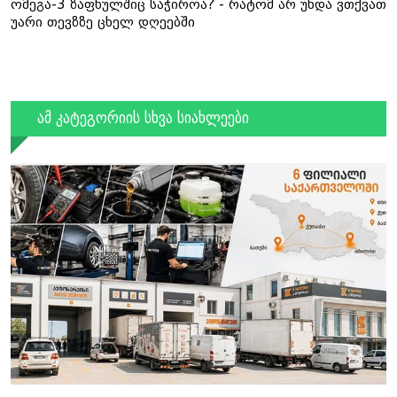
ომეგა-3 ზაფხულშიც საჭიროა? - რატომ არ უნდა ვთქვათ
უარი თევზზე ცხელ დღეებში
ამ კატეგორიის სხვა სიახლეები