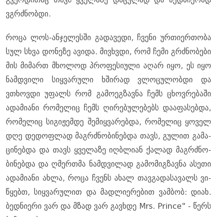
ვგრძნობ­დი.
როცა ლოს-ან­ჯე­ლეს­ში გა­და­ვე­დი, ჩვე­ნი ურ­თი­ერ­თო­ბა
სულ სხვა დო­ნე­ზე ავი­და. მივ­ხვდი, რომ ჩემი გრძნო­ბე­ბი
მის მი­მართ მხო­ლოდ პრო­ფე­სი­უ­ლი აღარ იყო, ეს იყო
ნამ­დვი­ლი სიყ­ვა­რუ­ლი ხში­რად ვლო­ცუ­ლობ­დი და
ვთხოვ­დი უფალს რომ გა­მო­ეგ­ზავ­ნა ჩემს ცხოვ­რე­ბა­ში
ადა­მი­ა­ნი რო­მე­ლიც ჩემს ღი­რე­ბუ­ლე­ბებს და­ა­ფა­სებ­და,
რო­მე­ლიც სი­გი­ჟემ­დე შე­მიყ­ვა­რებ­და, რო­მე­ლიც ყო­ველ
დღე დე­დოფ­ლად მაგ­რძნო­ბი­ნებ­და თავს, გუ­ლით გა­მა­
ცი­ნებ­და და თავს ყვე­ლა­ზე იღ­ბლი­ან ქა­ლად მაგ­რძნო­
ბი­ნებ­და და ღმერ­თმა ნამ­დვი­ლად გა­მო­მიგ­ზავ­ნა ასე­თი
ადა­მი­ა­ნი ახლა, როცა ჩვენს ახალ თავ­გა­და­სა­ვალს ვი­
წყებთ, სიყ­ვა­რუ­ლით და მად­ლი­ე­რე­ბით ვამ­ბობ: დიახ.
ბედ­ნი­ე­რი ვარ და მზად ვარ გავ­ხდე Mrs. Prince" - წერს