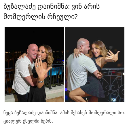
ბუზალაძე დაინიშნა: ვინ არის
მომღერლის რჩეული?
ნუცა ბუ­ზა­ლა­ძე და­ი­ნიშ­ნა. ამის შე­სა­ხებ მომ­ღე­რა­ლი სო­
ცი­ა­ლურ ქსელ­ში წერს.