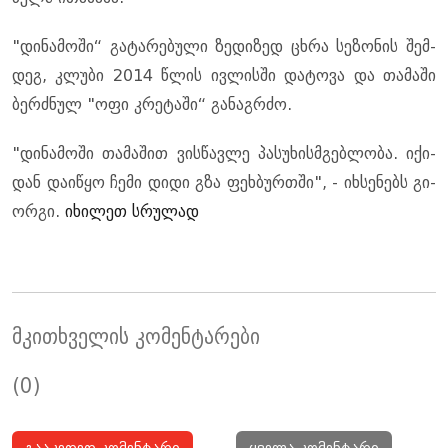
"დი­ნა­მო­ში“ გა­ტა­რე­ბუ­ლი ზე­დი­ზედ ცხრა სე­ზო­ნის შემ­
დეგ, კლუ­ბი 2014 წლის ივ­ლის­ში და­ტო­ვა და თა­მა­ში
ბერ­ძნულ "ოფი კრე­ტა­ში“ გა­ნაგ­რძო.
"დი­ნა­მო­ში თა­მა­შით ვის­წავ­ლე პა­სუ­ხის­მგებ­ლო­ბა. იქი­
დან და­ი­წყო ჩემი დიდი გზა ფეხ­ბურთში", - იხ­სე­ნებს გი­
ორ­გი.
იხილეთ სრულად
მკითხველის კომენტარები
(0)