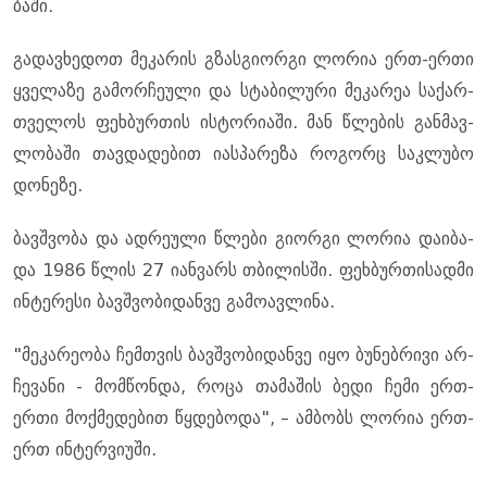
ბა­ში.
გა­დავ­ხე­დოთ მე­კა­რის გზასგი­ორ­გი ლო­რია ერთ-ერთი
ყვე­ლა­ზე გა­მორ­ჩე­უ­ლი და სტა­ბი­ლუ­რი მე­კა­რეა სა­ქარ­
თვე­ლოს ფეხ­ბურ­თის ის­ტო­რი­ა­ში. მან წლე­ბის გან­მავ­
ლო­ბა­ში თავ­და­დე­ბით იას­პა­რე­ზა რო­გორც საკ­ლუ­ბო
დო­ნე­ზე.
ბავ­შვო­ბა და ად­რე­უ­ლი წლე­ბი გი­ორ­გი ლო­რია და­ი­ბა­
და 1986 წლის 27 იან­ვარს თბი­ლის­ში. ფეხ­ბურ­თი­სად­მი
ინ­ტე­რე­სი ბავ­შვო­ბი­დან­ვე გა­მო­ავ­ლი­ნა.
"მე­კა­რე­ო­ბა ჩემ­თვის ბავ­შვო­ბი­დან­ვე იყო ბუ­ნებ­რი­ვი არ­
ჩე­ვა­ნი - მომ­წონ­და, როცა თა­მა­შის ბედი ჩემი ერთ-
ერთი მოქ­მე­დე­ბით წყდე­ბო­და", – ამ­ბობს ლო­რია ერთ-
ერთ ინ­ტერ­ვი­უ­ში.