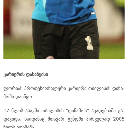
კა­რი­ე­რის და­სა­წყი­სი
ლო­რი­ას პრო­ფე­სი­ო­ნა­ლუ­რი კა­რი­ე­რა თბი­ლი­სის დი­ნა­
მო­ში და­ი­წყო.
17 წლის ასაკ­ში თბი­ლი­სის "დი­ნა­მოს“ აკა­დე­მი­ა­ში გა­
და­ვი­და, სა­ი­და­ნაც მთა­ვარ გუნდში პირ­ვე­ლად 2005
წელს ითა­მა­შა.