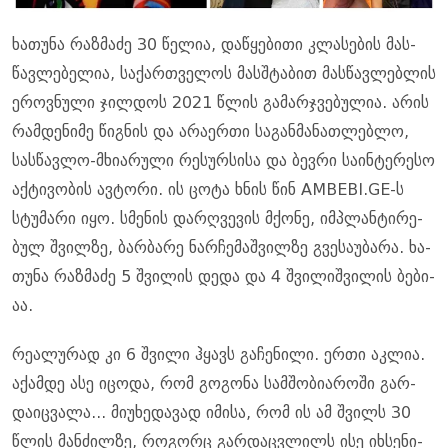
ხა­თუ­ნა რაზ­მა­ძე 30 წე­ლია, და­წყე­ბი­თი კლა­სე­ბის მას­
წავ­ლე­ბე­ლია, სა­ქარ­თვე­ლოს მას­შტა­ბით მას­წავ­ლებ­ლის
ეროვ­ნუ­ლი ჯილ­დოს 2021 წლის გა­მარ­ჯვე­ბუ­ლია. არის
რამ­დე­ნი­მე წიგ­ნის და არა­ერ­თი სა­გან­მა­ნათ­ლებ­ლო,
სას­წავ­ლო-მხი­ა­რუ­ლი რე­სურ­სი­სა და ბევ­რი სა­ინ­ტე­რე­სო
აქ­ტი­ვო­ბის ავ­ტო­რი. ის ცოტა ხნის წინ AMBEBI.GE-ს
სტუ­მა­რი იყო. სმე­ნის დარ­ღვე­ვის მქო­ნე, იმპლან­ტი­რე­
ბულ შვილ­ზე, ბარ­ბა­რე ნარ­ჩე­მაშ­ვილ­ზე გვე­სა­უ­ბა­რა. ხა­
თუ­ნა რაზ­მა­ძე 5 შვი­ლის დედა და 4 შვი­ლიშ­ვი­ლის ბე­ბი­
აა.
რე­ა­ლუ­რად კი 6 შვი­ლი ჰყავს გა­ჩე­ნი­ლი. ერთი აკ­ლია.
აქამ­დე ასე იცო­და, რომ გო­გო­ნა სამ­შო­ბი­ა­რო­ში გარ­
და­იც­ვა­ლა... მი­უ­ხე­და­ვად იმი­სა, რომ ის ამ შვილს 30
წლის მან­ძილ­ზე, რო­გორც გარ­დაც­ვლილს ისე იხ­სე­ნი­