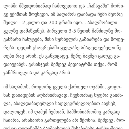
ლის­ში მშვი­დო­ბი­ა­ნად ჩა­მო­ვე­დით და „ჩა­ჩა­ვა­ში“ მო­რი­
გე ექიმ­თან მოვ­ხვდი. იმ სა­ღა­მოს და­ი­ბა­და ჩემი მე­ო­რე
შვი­ლი - 2 კილო და 700 გრა­მი იყო... ახალ­შო­ბი­ლი
გულ­ზე და­მაწ­ვი­ნეს, პირ­ვე­ლი 3-5 წუ­თის მან­ძილ­ზე მო­
ვას­წა­რი ჩა­ხუ­ტე­ბა, მისი სურ­ნე­ლის გა­ზი­ა­რე­ბა და მო­ფე­
რე­ბა. დე­დის ცხოვ­რე­ბა­ში ყვე­ლა­ზე ამა­ღელ­ვე­ბე­ლი წუ­
თე­ბი რაც არის, ეს გან­ვი­ცა­დე. მერე ბავ­შვი ცალ­კე გა­
და­იყ­ვა­ნეს. გა­სინ­ჯვის შემ­დეგ პე­დი­ატრმა თქვა, რომ
ჯან­მრთე­ლია და კარ­გად არის.
იმ სა­ღა­მოს, რო­გორც ყვე­ლა ქარ­თულ ოჯახ­ში, გო­გო­
ნას და­ბა­დე­ბის აღ­სა­ნიშ­ნა­ვად, ჩვენ­თა­ნაც სუფ­რა გა­ი­შა­
ლა, ახალ­და­ბა­დე­ბუ­ლი სა­დღეგ­რძე­ლო­ე­ბით აავ­სეს,
და­ლო­ცეს. იმ ღა­მემ ჩემ­თან, სამ­შო­ბი­ა­რო­შიც კარ­გად
ჩა­ი­ა­რა, არა­ნა­ი­რი გარ­თუ­ლე­ბა არ მქო­ნია. შემ­დეგ, რო­
დე­საც დე­და­ჩემ­მა ბავ­შვის­თვის შე­სა­ბა­მი­სი ტან­საც­მე­ლი,