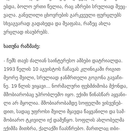
ებ­და, ბოლო ერთი წე­ლია, რაც აზ­რე­ბი სრუ­ლი­ად შე­ეც­
ვა­ლა. გან­ვლი­ლი ცხოვ­რე­ბის გარ­კვე­უ­ლი ფურ­ცლებს
სხვაგ­ვა­რად გა­და­ხე­და და შე­ა­ფა­სა, რა­ზეც ახლა
ვრცლად ისა­უბ­რებს.
ხა­თუ­ნა რაზ­მა­ძე:
- ჩემს თავს ძა­ლი­ან სა­ინ­ტე­რე­სო ამ­ბე­ბი დატ­რი­ალ­და.
1993 წე­ლის 10 აგ­ვის­ტოს ჩა­ჩა­ვას კლი­ნი­კა­ში რი­გით
მე­ო­რე შვი­ლი, სრუ­ლი­ად ჯან­მრთე­ლი გო­გო­ნა გა­ვა­ჩი­
ნე. 19 წლის ვი­ყა­ვი... ნორ­მა­ლუ­რი ფეხ­მძი­მო­ბა მქონ­და,
მშო­ბი­ა­რო­ბაც უპ­რობ­ლე­მო იყო. ექი­მი წი­ნას­წარ აყ­ვა­ნი­
ლი არ მყო­ლია. მშო­ბი­ა­რო­ბამ­დე სო­ფელ­ში ვის­ვე­ნებ­
დით, სა­დაც უფ­რო­სი შვი­ლი მყავ­და წაყ­ვა­ნი­ლი და სამ­
შო­ბი­ა­რო ტკი­ვი­ლი იქ და­მე­წყო. სოფ­ლის ახ­ლო­ბელ­მა
ექიმ­მა მი­თხრა, ქა­ლაქ­ში ჩა­ას­წრე­ბო. მარ­თლაც თბი­