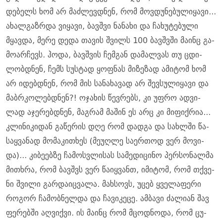
დე­ბელს ხომ არ მაძ­ლევ­დნენ, რომ მოვ­დუ­ნე­ბუ­ლი­ყა­ვი...
ახალ­გაზ­რდა ვი­ყა­ვი, ბავ­შვი ნა­ნა­ხი და ჩა­ხუ­ტე­ბუ­ლი
მყავ­და, მერე დედა თა­ვის შვილს 100 ბავ­შვში მა­ინც გა­
მო­არ­ჩევს. ჰოდა, ბავ­შვის ჩემ­გან და­მალ­ვას თუ ცდი­
ლობ­დნენ, ჩემს სუს­ტად ყოფ­ნას მი­ზე­ზად ამი­ტომ ხომ
არ იდებ­დნენ, რომ მის სა­ნა­ხა­ვად არ შევ­სუ­ლი­ყა­ვი და
მაბ­რკო­ლებ­დნენ?! ოჯა­ხის წევ­რებს, კი უფრო ად­ვი­
ლად აჯე­რებ­დნენ, მაგ­რამ მა­შინ ეს არც კი მი­ფიქ­რია...
კლი­ნი­კი­დან გა­წე­რის დღე რომ დად­გა და სახ­ლში წა­
საყ­ვა­ნად მო­მა­კი­თხეს (მე­უღ­ლე სა­ერ­თოდ ვერ მო­ვი­
და)... კი­ბე­ებ­ზე ჩა­მოს­ვლი­სას სა­მე­დი­ცი­ნო პერ­სო­ნალ­მა
მი­თხრა, რომ ბავ­შვს ვერ წა­იყ­ვანთ, იმი­ტომ, რომ თქვე­
ნი შვი­ლი გარ­და­იც­ვა­ლა. მახ­სოვს, უცებ ყვე­ლა­ფე­რი
რო­გორ ჩა­მობ­ნელ­და და ჩა­ვი­კე­ცე. ამ­ბა­ვი ძა­ლი­ან შავ
ფე­რებ­ში აღ­ვიქ­ვი. ის მა­ინც რომ მცოდ­ნო­და, რომ ცუ­