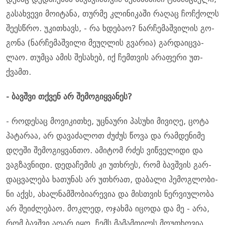
გა­სახ­ვე­ვი მო­ი­ტა­ნა, თურ­მე კლი­ნი­კა­ში რა­ღაც ჩოჩ­ქოლს
შე­ეს­წრო. უკი­თხავს, - რა ხდე­ბაო? ნარ­ჩე­მაშ­ვი­ლის გო­
გო­ნა (ნარ­ჩე­მაშ­ვი­ლი მე­უღ­ლის გვა­რია) გარ­და­იც­ვა­
ლაო. თუმ­ცა ამის შე­სა­ხებ, იქ ჩემ­თვის არა­ფე­რი უთ­
ქვამთ.
- ბავ­შვი თქვენ არ შე­მო­გიყ­ვა­ნეს?
- რო­დე­საც მო­ვი­კი­თხე, უც­ნა­უ­რი პა­სუ­ხი მი­ვი­ღე, ცოტა
პა­ტა­რაა, არ და­ვა­ძა­ლოთ ძუ­ძუს წოვა და რამ­დე­ნი­მე
დღე­ში შე­მო­გიყ­ვან­თო. ამი­ტომ რძეს ვიწ­ვე­ლი­დი და
ვაგ­ზავ­ნი­დი. დე­და­ჩე­მის კი უთხრეს, რომ ბავ­შვის გარ­
დაც­ვა­ლე­ბა ხა­თუ­ნას არ უთხრათ, და­ბა­ლი ჰე­მოგ­ლო­ბი­
ნი აქვს, ახალ­ნამ­შო­ბი­ა­რე­ვია და მის­თვის ნერ­ვი­უ­ლო­ბა
არ შე­იძ­ლე­ბაო. მოკ­ლედ, ოჯახ­მა იცო­და და მე - არა,
რომ ბავ­შვი აღარ იყო. ჩემს მა­მამ­თილს მო­უ­თხო­ვია,