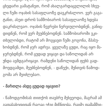
ცხე­და­რი გა­მა­ტა­ნეთ, რომ ახალ­გარ­დაც­ვლი­ლის სხე­უ­
ლი ჩემი ოჯა­ხის სა­საფ­ლა­ო­ზე დავ­კრძა­ლოო. ვერ გა­გა­
ტანთ, ასეთ დროს სამ­შო­ბი­ა­როს სა­საფ­ლა­ო­ზე ხდე­ბა
დაკ­რძალ­ვაო. ოჯა­ხის წევ­რე­ბი ნერ­ვი­უ­ლობ­დნენ, გა­ნიც­
დიდ­ნენ, რომ ვერ მე­უბ­ნე­ბოდ­ნენ. სამ­შო­ბი­ა­რო­ში ვკი­
თხუ­ლობ­დი, რა­ტომ არ მოგ­ყავთ ჩემი გო­გო­ნა, მპა­სუ­
ხობ­დნენ, რომ ჯერ ად­რეა. ყვე­ლა­ზე ცუდი, რაც იყო მა­
ჯე­რებ­დნენ, რომ ცუ­დად ვი­ყა­ვი და სა­წო­ლი­დან არ
უნდა ავ­მდგა­რი­ყა­ვი. რამ­დე­ნი სა­წო­ლი­დან ფეხს გად­
მოვ­დგამ­დი, მე­უბ­ნე­ბოდ­ნენ, - და­წე­ქი, შენ­თვის წა­მოდ­
გო­მა არ შე­იძ­ლე­ბაო.
- მარ­თლა ასდე ცუ­დად იყა­ვით?
- წა­მოდ­გო­მი­სას თით­ქოს თავ­ბრუ მეხ­ვე­ო­და, მაგ­რამ ამ
გა­და­სა­ხე­დი­დან რა­ღაც ეჭვი მიჩ­ნდე­ბა, რა­ი­მე და­მამ­შვი­