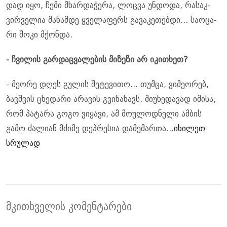
დად იყო, ჩემი მხარ­და­ჭე­რა, ლოც­ვა უნ­დო­და, რა­საკ­
ვირ­ვე­ლია მა­ნამ­დე ყვე­ლა­ფერს გა­ვა­კე­თებ­დი... სა­ო­ცა­
რი შოკი მქონ­და.
- ჩვი­ლის გარ­დაც­ვა­ლე­ბის მი­ზე­ზი არ იკი­თხეთ?
- მე­ო­რე დღეს გუ­ლის შე­ტე­ვი­თო... თუმ­ცა, ვი­მე­ო­რებ,
ბავ­შვის ცხე­და­რი არა­ვის გვი­ნა­ხავს. მი­უ­ხე­და­ვად იმი­სა,
რომ პა­ტა­რა გოგო ვი­ყა­ვი, ამ მო­უ­ლოდ­ნე­ლი ამ­ბის
გამო ძა­ლი­ან მძი­მე დეპ­რე­სია და­მე­მარ­თა...
იხილეთ
სრულად
მკითხველის კომენტარები