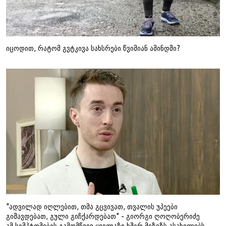
იცოდით, რატომ გვტკივა სახსრები წვიმიან ამინდში?
"ადვილად იღლებით, თმა გცვივათ, თვალის უპეები
გიშავდებათ, გული გიჩქარდებათ" - გიორგი ღოღობერიძე
ამ სიმპტომების გამომწვევ ყველაზე ხშირ მიზეზს ასახელებს