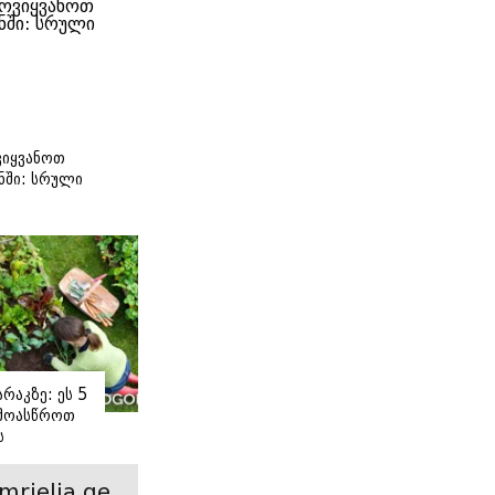
იყვანოთ
ნში: სრული
ი
რაკზე: ეს 5
 მოასწროთ
ს
ე
mrielia.ge