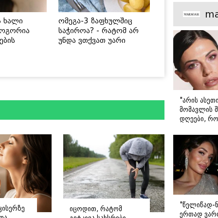
მთავარი გა
ma
ს ხალი
ომეგა-3 ზაფხულშიც
როგორია
საჭიროა? - რატომ არ
ების
უნდა ვთქვათ უარი
 უსაფრთხო
თევზზე ცხელ დღეებში
"არის ასეთ
მომავლის შ
დღეები, რო
მარტოდ გრ
- ირინა ონ
წერილი
"წელიწად-ნ
კისერზე
იცოდით, რატომ
ერთად ვართ
ნდა
გვტკივა სახსრები