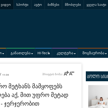
ვიდეო
სპორტი
ავტო
ბიზნესი
მშობლები
ყველა საიტი
ო
განათლება
HI-Tech
კულტურა
მოგზაურობა
 /
შრიფტის ზომა:
11:04
ბოლო სია
რო მეტხანს მამყოფებს
ბა აქ, მით უფრო მეტად
 - ჯერჯერობით