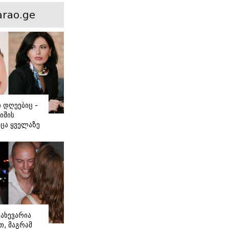
ნსხვავება?
rao.ge
ი დღეებიც -
იშის
ცა ყველაზე
ძნობ თავს"
აშვილის
ახევარია
, მაგრამ