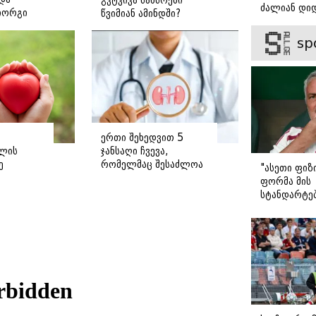
ძალიან დიდ
იორგი
წვიმიან ამინდში?
ვიცნობ" - ვ
ე
ბარბაქაძის
sp
როგორია მ
სიყვარულის
ერთი შეხედვით 5
ლის
ჯანსაღი ჩვევა,
ე
რომელმაც შესაძლოა
"ასეთი ფიზ
თირკმელები
ფორმა მის
დაგიზიანოთ
სტანდარტე
შეეფერება"
მოურინიომ
ახალწვეულ
გააკრიტიკა