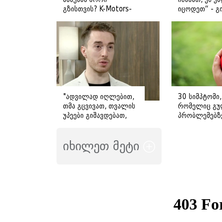
გზისთვის? K-Motors-
იცოდეთ“ - გ
ის რჩევები
ღოღობერიძ
მიმართვას
ავრცელებს
"ადვილად იღლებით,
30 სიმპტომი,
თმა გცვივათ, თვალის
რომელიც გუ
უპეები გიშავდებათ,
პრობლემებზ
გული გიჩქარდებათ" -
მიანიშნებს
გიორგი ღოღობერიძე
იხილეთ მეტი
ამ სიმპტომების
გამომწვევ ყველაზე
ხშირ მიზეზს
ასახელებს