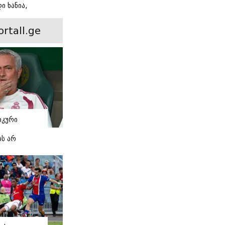
ი ხანია,
ინ არის ევა
 რჩეული და
ortall.ge
ისი
 ამბავი
იკური
ბს არ
 -
 "რეალის"
ი