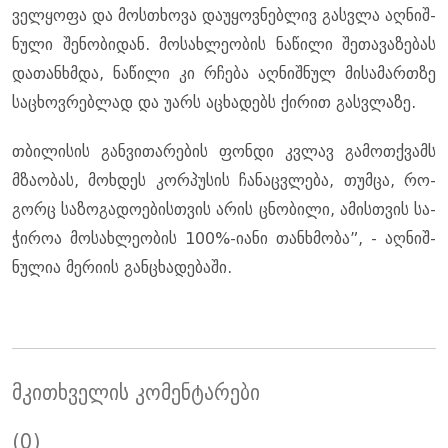
ველ­ყო­ფა და მოს­თხო­ვა და­უ­ყოვ­ნებ­ლივ გას­ვლა აღ­ნიშ­
ნუ­ლი შე­ნო­ბი­დან. მო­სახ­ლე­ო­ბის ნა­წი­ლი შე­თა­ვა­ზე­ბას
და­თან­ხმდა, ნა­წი­ლი კი რჩე­ბა აღ­ნიშ­ნულ მი­სა­მარ­თზე
სა­ცხოვ­რებ­ლად და უარს აცხა­დებს ქი­რით გას­ვლა­ზე.
თბი­ლი­სის გან­ვი­თა­რე­ბის ფონ­დი კვლავ გა­მოთ­ქვამს
მზა­ო­ბას, მოხ­დეს კორ­პუ­სის ჩა­ნაც­ვლე­ბა, თუმ­ცა, რო­
გორც სა­ზო­გა­დო­ე­ბის­თვის არის ცნო­ბი­ლი, ამის­თვის სა­
ჭი­როა მო­სახ­ლე­ო­ბის 100%-იანი თან­ხმო­ბა”, - აღ­ნიშ­
ნუ­ლია მე­რი­ის გან­ცხა­დე­ბა­ში.
მკითხველის კომენტარები
(0)