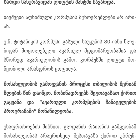
ზარ­დი სა­ხუ­რა­ვი­დან ლიფ­ტის შახ­ტში ჩა­ვარ­და.
ბავ­შვე­ბი აღ­ნიშ­ნუ­ლი კორ­პუ­სის მცხოვ­რებ­ლე­ბი არ არი­
ან.
ე.წ. ტი­ტა­ნი­კის კორ­პუ­სი გა­სუ­ლი სა­უ­კუ­ნის 80-იანი წლე­
ბი­დან მო­ყო­ლე­ბუ­ლი ავა­რი­ულ მდგო­მა­რე­ო­ბა­შია და
სწო­რედ ავა­რი­უ­ლო­ბის გამო, კორ­პუს­ში ლიფ­ტი მო­
წყო­ბი­ლი არას­დროს ყო­ფი­ლა.
მო­სახ­ლე­ო­ბის გა­მოყ­ვა­ნის პრო­ცე­სი თბი­ლი­სის მე­რი­ამ
წლე­ბის წინ და­ი­წყო. მო­ბი­ნად­რე­ებს შეგ­თა­ვა­ზათ ქი­რით
გაყ­ვა­ნა და “ავა­რი­უ­ლი კორ­პუ­სე­ბის ჩა­ნაც­ვლე­ბის
პროგ­რა­მა­ში” მო­ნა­წი­ლე­ო­ბა.
უსაფრ­თხო­ე­ბის მიზ­ნით, გლ­და­ნის რა­ი­ო­ნის გამ­გე­ო­ბამ
მო­სახ­ლე­ო­ბას არა­ერ­თხელ შეს­თა­ვა­ზა ქი­რით უზ­რუნ­