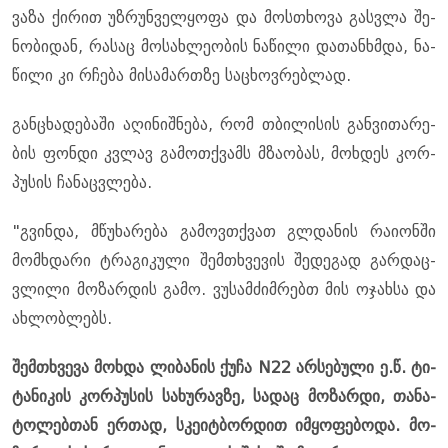
ვა­ზა ქი­რით უზ­რუნ­ველ­ყო­ფა და მოს­თხო­ვა გას­ვლა შე­
ნო­ბი­დან, რა­საც მო­სახ­ლე­ო­ბის ნა­წი­ლი და­თან­ხმდა, ნა­
წი­ლი კი რჩე­ბა მი­სა­მარ­თზე სა­ცხოვ­რებ­ლად.
გან­ცხა­დე­ბა­ში აღი­ნიშ­ნე­ბა, რომ თბი­ლი­სის გან­ვი­თა­რე­
ბის ფონ­დი კვლავ გა­მოთ­ქვამს მზა­ო­ბას, მოხ­დეს კორ­
პუ­სის ჩა­ნაც­ვლე­ბა.
"გვინ­და, მწუ­ხა­რე­ბა გა­მოვ­თქვათ გლ­და­ნის რა­ი­ონ­ში
მომ­ხდა­რი ტრა­გი­კუ­ლი შემ­თხვე­ვის შე­დე­გად გარ­დაც­
ვლი­ლი მო­ზარ­დის გამო. ვუ­სამ­ძიმ­რებთ მის ოჯახ­სა და
ახ­ლობ­ლებს.
შემ­თხვე­ვა მოხ­და ლი­ბა­ნის ქუჩა N22 არ­სე­ბუ­ლი ე.წ. ტი­
ტა­ნი­კის კორ­პუ­სის სა­ხუ­რავ­ზე, სა­დაც მო­ზარ­დი, თა­ნა­
ტო­ლებ­თან ერ­თად, სკე­იტ­ბორ­დით იმ­ყო­ფე­ბო­და. მო­