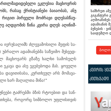
არ­თლმა­დი­დე­ბე­ლი ეკ­ლე­სია მა­ცხოვ­რის
ბს, რა­საც ქრის­ტი­ა­ნე­ბი ბა­ი­ა­ო­ბას, ანუ
სამხრეთ ამ
გიგანტური 
 რი­გით პირ­ვე­ლი მოძ­რა­ვი დღე­სას­წა­უ­
აღმოაჩინეს:
ადამიანის შ
ლე აღ­დგო­მის წინა კვი­რა დღეს აღი­ნიშ­
ბუნების - ვი
საიდუმლო 
ლა იე­რუ­სა­ლიმს ძლე­ვა­მო­სი­ლი მე­ფის სა­
ბოლო 
ბ­რა­ლო ადა­მი­ა­ნებ­მა სა­ზე­ი­მო შეხ­ვედ­
­ვალ მა­ცხო­ვარს გზა­ზე ხალ­ხი სა­მო­სელს
 ეკა­ვა და ასე ეგე­ბე­ბო­და მას. ყო­ვე­ლი
კვირის ყვ
სა და­ვი­თი­სა­სა, კურ­თხე­ულ არს მო­მა­ვა­
კითხვადი
ე­ლი ხარ მა­ღალ­თა შინა!"
უ­ნე­ე­ბი ტაძ­რებ­ში ბზის რტო­ე­ბით და სან­
ურ­თხე­ბა, რო­გორც სიმ­ბო­ლო უფ­ლის­თვის