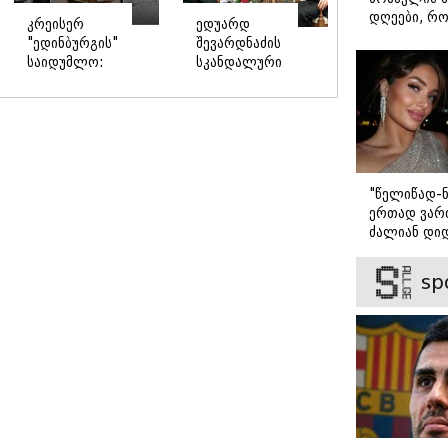
დღეები, რო
კრეისერ
ედუარდ
მარტოდ გრ
"ედინბურგის"
შევარდნაძის
- ირინა ონ
საიდუმლო:
სკანდალური
წერილი
როგორ
საჩუქარი
იპოვეს 40
პუტინს და
წლის შემდეგ
რუსეთის
5 ტონა
პრეზიდენტის
"სტალინის
მუქარა,
ოქრო"
რომელიც 6
"წელიწად-ნ
წლის შემდეგ
ერთად ვართ
აასრულა
ძალიან დიდ
ვიცნობ" - ვ
ბარბაქაძის
sp
როგორია მ
სიყვარულის