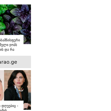
იასამნისფერი
მელი ჯობს
ის და რა
ორის
ნსხვავება?
rao.ge
ი დღეებიც -
იშის