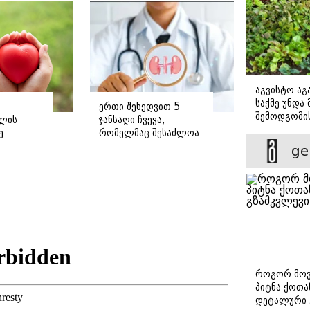
აგვისტო აგა
საქმე უნდა
ერთი შეხედვით 5
შემოდგომი
ლის
ჯანსაღი ჩვევა,
დადგომამდ
ე
რომელმაც შესაძლოა
თირკმელები
ge
დაგიზიანოთ
როგორ მოვ
პიტნა ქოთა
დეტალური 