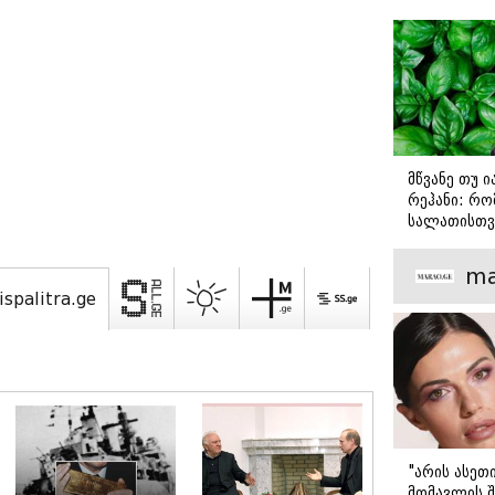
მწვანე თუ 
რეჰანი: რო
სალათისთვ
არის მათ შ
მთავარი გა
ma
ispalitra.ge
"არის ასეთ
მომავლის შ