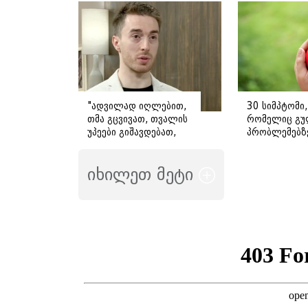
მიმართვას
ავრცელებს
"ადვილად იღლებით,
30 სიმპტომი,
თმა გცვივათ, თვალის
რომელიც გუ
უპეები გიშავდებათ,
პრობლემებზ
გული გიჩქარდებათ" -
მიანიშნებს
გიორგი ღოღობერიძე
იხილეთ მეტი
ამ სიმპტომების
გამომწვევ ყველაზე
ხშირ მიზეზს
ასახელებს