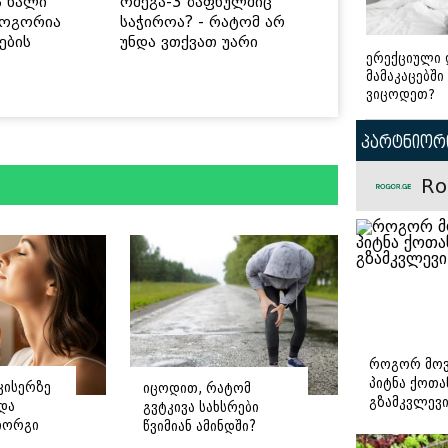
ს ხალი
ომეგა-3 ზაფხულშიც
როგორია
საჭიროა? - რატომ არ
ების
უნდა ვთქვათ უარი
ერექციული 
 უსაფრთხო
თევზზე ცხელ დღეებში
მამაკაცებში
ვიცოდეთ?
პარტნიორი
Ro
როგორ მოვ
პიტნა ქოთა
კისერზე
იცოდით, რატომ
გზამკვლევ
ნდა
გვტკივა სახსრები
იორგი
წვიმიან ამინდში?
ე