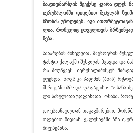
ბა.დიდ­მარ­ხვის მე­ექ­ვსე კვი­რა დღეს მ
იე­რუ­სა­ლიმ­ში დი­დე­ბით შეს­ვლას ზე­ი­მო
ბზო­ბას უწო­დე­ბენ. იგი ათორ­მეტ­თა­გან
ლია, რო­მე­ლიც ყო­ველ­თვის ბრწყინ­ვა­
ნე­ბა.
სა­ხა­რე­ბის მი­ხედ­ვით, მა­ცხოვ­რის შეს­ვ
ტახ­ტო ქა­ლაქ­ში შეს­ვლას ჰგავ­და და მას უ
რა მო­უ­წყვეს. იე­რუ­სა­ლი­მის­კენ მი­მა
უფენ­და, ზოგს კი პალ­მის (ბზის) რტო­ე­ბი
მხრი­დან ის­მო­და ღა­ღა­დი­სი: "ოსა­ნა ძე
ლი სა­ხე­ლი­თა უფ­ლი­სა­თა! ოსა­ნა, რო­მ
დღე­სას­წა­ულ­თან და­კავ­ში­რე­ბით მორ­წმ
თლე­ბით მი­დი­ან. ეკ­ლე­სი­ებ­ში ბზა იკ
მი­გე­ბე­ბი­სა.