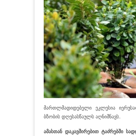
მარ­თლმა­დი­დე­ბე­ლი ეკ­ლე­სია იე­რუ­ს
ბზო­ბის დღე­სას­წა­ულს აღ­ნიშ­ნავს.
ამას­თან და­კავ­ში­რე­ბით ტაძ­რებ­ში სა­