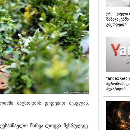
ერექციული 
მამაკაცებში
ვიცოდეთ?
Yandex Geor
ავტომობილე
პლატფორმის
ა­ლიმ­ში მა­ცხოვ­რის დი­დე­ბით შეს­ვლას,
დღე­სას­წა­უ­ლო წირ­ვა-ლოც­ვა შეს­რულ­დე­