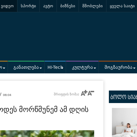
ვიდეო
სპორტი
ავტო
ბიზნესი
მშობლები
ყველა საიტი
ო
განათლება
HI-Tech
კულტურა
მოგზაურობა
 /
შრიფტის ზომა:
06:04
ბოლო სია
ცოდეს მორწმუნემ ამ დღის