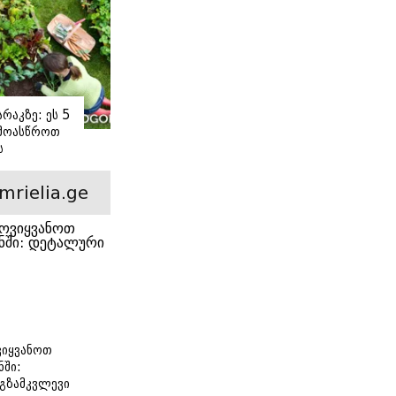
რაკზე: ეს 5
 მოასწროთ
ს
ე
mrielia.ge
იყვანოთ
ნში:
გზამკვლევი