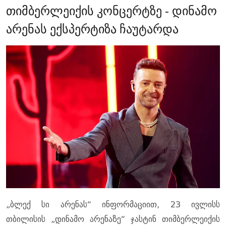
თიმბერლეიქის კონცერტზე - დინამო
არენას ექსპერტიზა ჩაუტარდა
„ბლექ სი არენას“ ინფორმაციით, 23 ივლისს
თბილისის „დინამო არენაზე“ ჯასტინ თიმბერლეიქის