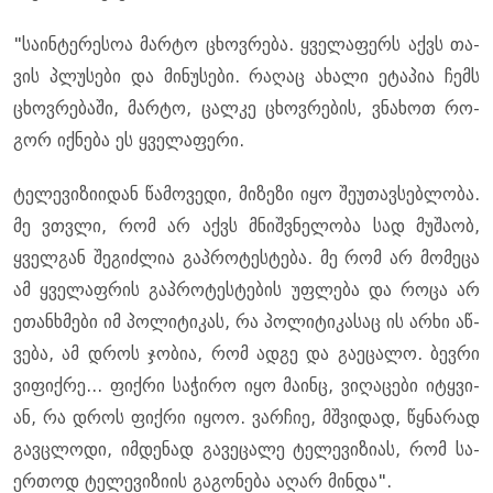
"სა­ინ­ტე­რე­სოა მარ­ტო ცხოვ­რე­ბა. ყვე­ლა­ფერს აქვს თა­
ვის პლუ­სე­ბი და მი­ნუ­სე­ბი. რა­ღაც ახა­ლი ეტა­პია ჩემს
ცხოვ­რე­ბა­ში, მარ­ტო, ცალ­კე ცხოვ­რე­ბის, ვნა­ხოთ რო­
გორ იქ­ნე­ბა ეს ყვე­ლა­ფე­რი.
ტე­ლე­ვი­ზი­ი­დან წა­მო­ვე­დი, მი­ზე­ზი იყო შე­უ­თავ­სებ­ლო­ბა.
მე ვთვლი, რომ არ აქვს მნიშ­ვნე­ლო­ბა სად მუ­შა­ობ,
ყველ­გან შე­გიძ­ლია გაპ­რო­ტეს­ტე­ბა. მე რომ არ მო­მე­ცა
ამ ყვე­ლაფ­რის გაპ­რო­ტეს­ტე­ბის უფ­ლე­ბა და როცა არ
ეთან­ხმე­ბი იმ პო­ლი­ტი­კას, რა პო­ლი­ტი­კა­საც ის არხი აწ­
ვე­ბა, ამ დროს ჯო­ბია, რომ ადგე და გა­ე­ცა­ლო. ბევ­რი
ვი­ფიქ­რე... ფიქ­რი სა­ჭი­რო იყო მა­ინც, ვი­ღა­ცე­ბი იტყვი­
ან, რა დროს ფიქ­რი იყოო. ვარ­ჩიე, მშვი­დად, წყნა­რად
გავ­ცლო­დი, იმ­დე­ნად გა­ვე­ცა­ლე ტე­ლე­ვი­ზი­ას, რომ სა­
ერ­თოდ ტე­ლე­ვი­ზი­ის გა­გო­ნე­ბა აღარ მინ­და".