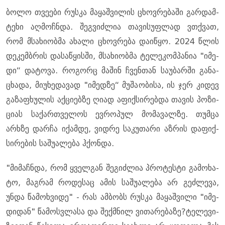
ბოლო თვე­ე­ბი რუს­კა მა­ყაშ­ვი­ლის ცხოვ­რე­ბა­ში გარ­დამ­
ტე­ხი აღ­მოჩ­ნდა. შეგ­ვიძ­ლია თა­ვი­სუფ­ლად ვთქვათ,
რომ მსა­ხი­ობ­მა ახა­ლი ცხოვ­რე­ბა და­ი­წყო. 2024 წლის
დე­კემ­ბრის და­სა­წყის­ში, მსა­ხი­ობ­მა ტე­ლე­კომ­პა­ნია "იმე­
დი“ და­ტო­ვა. რო­გორც მა­შინ ჩვენ­თან სა­უ­ბარ­ში გა­ნა­
ცხა­და, მი­უ­ხე­და­ვად "იმედ­ზე“ მუ­შა­ო­ბი­სა, ის ჯერ კი­დევ
გა­ზა­ფხუ­ლის აქ­ცი­ებ­ზე ღიად აფიქ­სი­რებ­და თა­ვის პო­ზი­
ცი­ას სა­ქარ­თვე­ლოს ევ­რო­პულ მო­მა­ვალ­ზე. თუმ­ცა
არხზე დარ­ჩა იქამ­დე, ვიდ­რე სა­კუ­თა­რი აზ­რის და­ფიქ­
სი­რე­ბის სა­შუ­ა­ლე­ბა ჰქონ­და.
"მი­მაჩ­ნდა, რომ ყველ­გან შე­გიძ­ლია პრო­ტეს­ტი გა­მო­ხა­
ტო, მაგ­რამ რო­დე­საც ამის სა­შუ­ა­ლე­ბა არ გეძ­ლე­ვა,
უნდა წა­მოხ­ვი­დე" - რას ამ­ბობს რუს­კა მა­ყაშ­ვი­ლი "იმე­
დი­დან" წა­მოს­ვლა­სა და შექ­მნილ ვი­თა­რე­ბა­ზე?ტე­ლე­ვი­