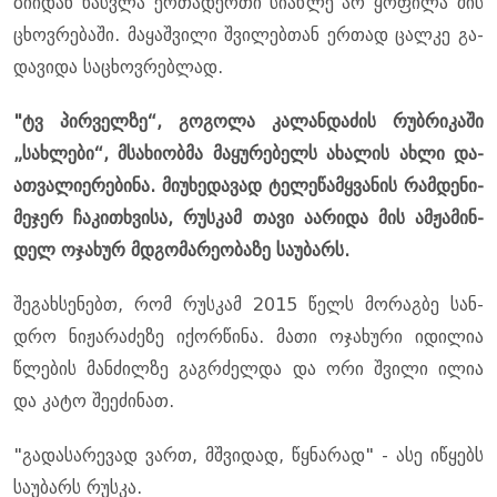
ზი­ი­დან წას­ვლა ერ­თა­დერ­თი სი­ახ­ლე არ ყო­ფი­ლა მის
ცხოვ­რე­ბა­ში. მა­ყაშ­ვი­ლი შვი­ლებ­თან ერ­თად ცალ­კე გა­
და­ვი­და სა­ცხოვ­რებ­ლად.
"ტვ პირ­ველ­ზე“, გო­გო­ლა კა­ლან­და­ძის რუბ­რი­კა­ში
„სახ­ლე­ბი“, მსა­ხი­ობ­მა მა­ყუ­რე­ბელს ახა­ლის ახლი და­
ათ­ვა­ლი­ე­რე­ბი­ნა. მი­უ­ხე­და­ვად ტე­ლე­წამ­ყვა­ნის რამ­დე­ნი­
მე­ჯერ ჩა­კი­თხვი­სა, რუს­კამ თავი აა­რი­და მის ამ­ჟა­მინ­
დელ ოჯა­ხურ მდგო­მა­რე­ო­ბა­ზე სა­უ­ბარს.
შე­გახ­სე­ნებთ, რომ რუს­კამ 2015 წელს მო­რაგ­ბე სან­
დრო ნი­ჟა­რა­ძე­ზე იქორ­წი­ნა. მათი ოჯა­ხუ­რი იდი­ლია
წლე­ბის მან­ძილ­ზე გაგ­რძელ­და და ორი შვი­ლი ილია
და კატო შე­ე­ძი­ნათ.
"გა­და­სა­რე­ვად ვართ, მშვი­დად, წყნა­რად" - ასე იწყებს
სა­უ­ბარს რუს­კა.