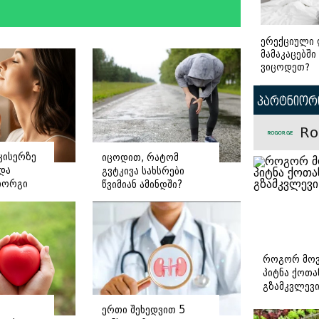
ერექციული 
მამაკაცებში
ვიცოდეთ?
პარტნიორი
Ro
კისერზე
იცოდით, რატომ
ნდა
გვტკივა სახსრები
იორგი
წვიმიან ამინდში?
ე
როგორ მოვ
პიტნა ქოთა
გზამკვლევ
ერთი შეხედვით 5