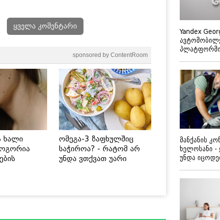
ყველა კომენტარი
Yandex Geor
ავტომობილე
პლატფორმის
sponsored by ContentRoom
ს ხალი
ომეგა-3 ზაფხულშიც
მანქანის კ
როგორია
საჭიროა? - რატომ არ
ხელოსანი -
უნდა იცოდ
ების
უნდა ვთქვათ უარი
 უსაფრთხო
თევზზე ცხელ დღეებში