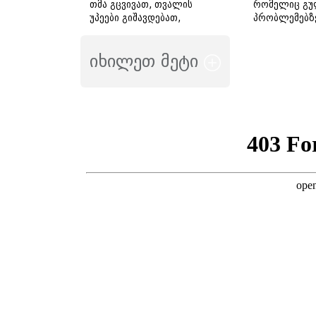
თმა გცვივათ, თვალის
რომელიც გუ
უპეები გიშავდებათ,
პრობლემებზ
გული გიჩქარდებათ" -
მიანიშნებს
გიორგი ღოღობერიძე
იხილეთ მეტი
ამ სიმპტომების
გამომწვევ ყველაზე
ხშირ მიზეზს
ასახელებს