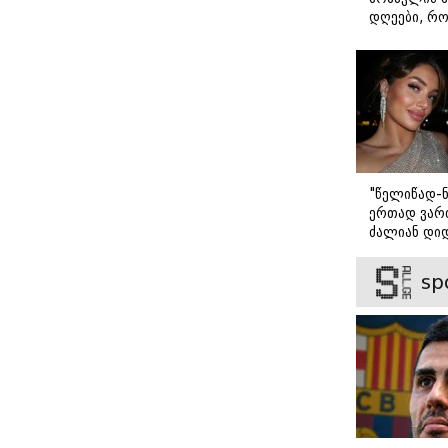
უნდა
დღეები, რო
ვიცოდეთ
მარტოდ გრ
- ირინა ონ
წერილი
"წელიწად-ნ
ერთად ვართ
ძალიან დიდ
ვიცნობ" - ვ
ბარბაქაძის
sp
როგორია მ
სიყვარულის