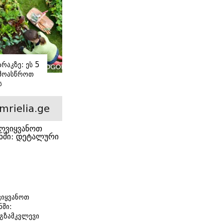
რაკზე: ეს 5
 მოასწროთ
ს
ე
mrielia.ge
იყვანოთ
ნში:
გზამკვლევი