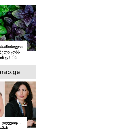
იასამნისფერი
მელი ჯობს
ის და რა
ორის
ნსხვავება?
rao.ge
ი დღეებიც -
იშის