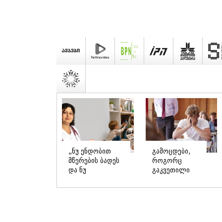
„ნუ ენდობით
გამოცდები,
მწერების ბადეს
როგორც
და ნუ
გაკვეთილი
გამოიწვევთ
და არა
ღებინებას
განაჩენი:
ქიმიის
როგორ
გადაყლაპვისას“
დავიცვათ
- როგორ
შვილების