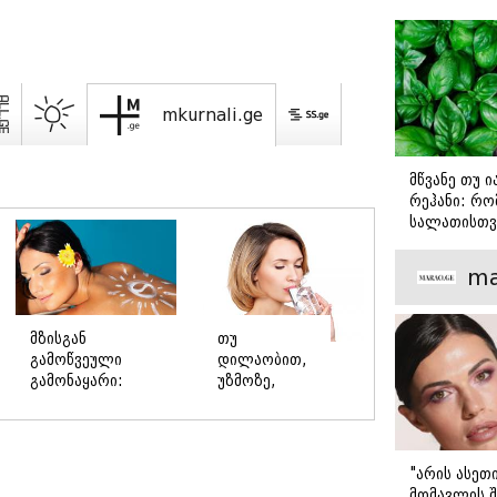
mkurnali.ge
მწვანე თუ 
რეჰანი: რო
სალათისთვ
არის მათ შ
მთავარი გა
ma
მზისგან
თუ
გამოწვეული
დილაობით,
გამონაყარი:
უზმოზე,
ალერგია თუ
წყლის
ფოტოდერმატოზი?
დალევა
გულისრევის
შეგრძნებას
"არის ასეთ
იწვევს - რა
მომავლის შ