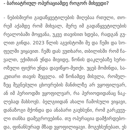
- ბა­რი­ატ­რი­ულ ოპე­რა­ცი­ამ­დე რო­გორ მიხ­ვე­დი?
- ნე­ბის­მი­ე­რი გა­და­წყვე­ტი­ლე­ბის მი­ღე­ბაა რთუ­ლი, თო­
რემ აქამ­დე რომ მიხ­ვალ, მერე იმ გა­და­წყვე­ტი­ლე­ბის
რე­ა­ლო­ბა­ში მოყ­ვა­ნა, უკვე თა­ვი­სით ხდე­ბა, რად­გან გუ­
ლით გინ­და. 2023 წლის აგ­ვის­ტო­ში მე და ჩემი და სო­
ფელ­ში ვი­ყა­ვით. ჩემს დას ვუ­თხა­რი, თბი­ლის­ში რომ ჩა­
ვალთ, ექიმ­თან უნდა მი­ვი­დე, წო­ნის დაკ­ლე­ბა­ზე სე­რი­
ო­ზუ­ლი ფიქ­რი უნდა და­ვი­წყო-მეთ­ქი. უცებ მო­მინ­და, სა­
კუ­თა­რი თა­ვის შეც­ვლა. იმ წო­ნამ­დე მის­ვლა, რო­მელ­
ზეც შეგ­ნე­ბუ­ლი ცხოვ­რე­ბის მან­ძილ­ზე არ ვყო­ფილ­ვარ,
ან იმ პე­რი­ოდ­ში ვყო­ფილ­ვარ, რა პე­რი­ო­დი­და­ნაც ნაკ­
ლე­ბად მახ­სოვს. ბელ­გი­ი­დან ახა­ლი ჩა­მო­სუ­ლი ვი­ყა­ვი,
და­ნა­ზო­გი მქონ­და და ანა­ბა­რი გავ­ხსე­ნი, რომ გარ­კვე­უ­
ლი თან­ხა და­მეგ­რო­ვე­ბი­ნა. თუ ოპე­რა­ცია დამ­ჭირ­დე­ბო­
და, ფი­ნან­სუ­რად მზად ვყო­ფი­ლი­ყა­ვი. მო­გეხ­სე­ნე­ბათ, ეს