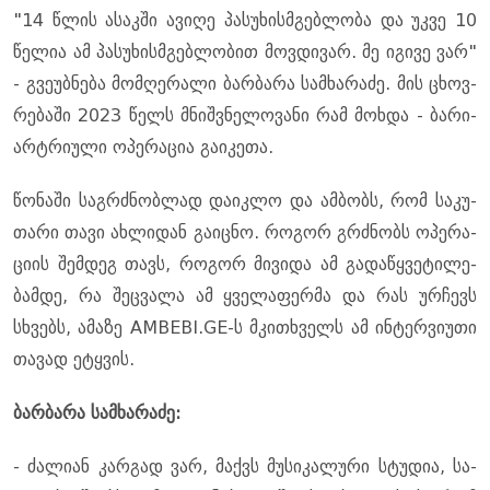
"14 წლის ასაკ­ში ავი­ღე პა­სუ­ხის­მგებ­ლო­ბა და უკვე 10
წე­ლია ამ პა­სუ­ხის­მგებ­ლო­ბით მოვ­დი­ვარ. მე იგი­ვე ვარ"
- გვე­უბ­ნე­ბა მომ­ღე­რა­ლი ბარ­ბა­რა სამ­ხა­რა­ძე. მის ცხოვ­
რე­ბა­ში 2023 წელს მნიშ­ვნე­ლო­ვა­ნი რამ მოხ­და - ბა­რი­
არ­ტრი­უ­ლი ოპე­რა­ცია გა­ი­კე­თა.
წო­ნა­ში საგ­რძნობ­ლად და­იკ­ლო და ამ­ბობს, რომ სა­კუ­
თა­რი თავი ახ­ლი­დან გა­იც­ნო. რო­გორ გრძნობს ოპე­რა­
ცი­ის შემ­დეგ თავს, რო­გორ მი­ვი­და ამ გა­და­წყვე­ტი­ლე­
ბამ­დე, რა შეც­ვა­ლა ამ ყვე­ლა­ფერ­მა და რას ურ­ჩევს
სხვებს, ამა­ზე AMBEBI.GE-ს მკი­თხველს ამ ინ­ტერ­ვი­უ­თი
თა­ვად ეტყვის.
ბარ­ბა­რა სამ­ხა­რა­ძე:
- ძა­ლი­ან კარ­გად ვარ, მაქვს მუ­სი­კა­ლუ­რი სტუ­დია, სა­