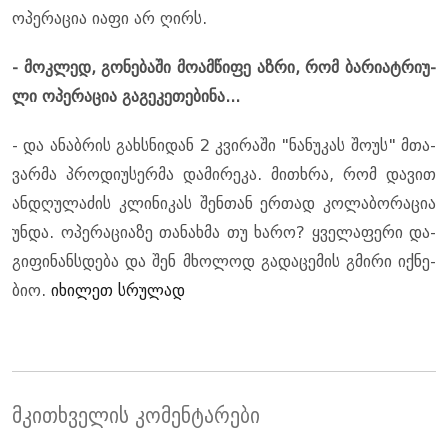
ოპე­რა­ცია იაფი არ ღირს.
- მოკ­ლედ, გო­ნე­ბა­ში მო­ამ­წი­ფე აზრი, რომ ბა­რი­ატ­რი­უ­
ლი ოპე­რა­ცია გა­გე­კე­თე­ბი­ნა...
- და ანაბ­რის გახ­სნი­დან 2 კვი­რა­ში "ნა­ნუ­კას შოუს" მთა­
ვარ­მა პრო­დი­უ­სერ­მა და­მი­რე­კა. მი­თხრა, რომ და­ვით
ან­დღუ­ლა­ძის კლი­ნი­კას შენ­თან ერ­თად კო­ლა­ბო­რა­ცია
უნდა. ოპე­რა­ცი­ა­ზე თა­ნახ­მა თუ ხარო? ყვე­ლა­ფე­რი და­
გი­ფი­ნანსდე­ბა და შენ მხო­ლოდ გა­და­ცე­მის გმი­რი იქ­ნე­
ბიო.
იხილეთ სრულად
მკითხველის კომენტარები