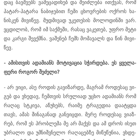
დაც ბავ­შვებს ვა­მე­ცა­დი­ნებ და შე­იძ­ლე­ბა ით­ქვას, რომ
პა­ტარ-პა­ტა­რა ნა­ბი­ჯე­ბით ჩემი ცხოვ­რე­ბის ოქ­როს ხა­
ნის­კენ მი­ვი­წევ. მუდ­მი­ვად უკე­თე­სის მო­ლო­დინ­ში ვარ.
ვცდი­ლობ, რომ იმ საქ­მე­ში, რა­საც ვა­კე­თებ, უფრო მეტი
და კარ­გი შევ­ქმნა. ვა­შე­ნებ ჩემს მო­მა­ვალს და წინ მი­ვი­
წევ.
- ამის­თვის ადა­მი­ანს მო­ტი­ვა­ცია სჭირ­დე­ბა. ეს ყვე­ლა­
ფე­რი რო­გორ შე­ძე­ლი?
- არ ვიცი, ასე რო­დის გა­ვი­ზარ­დე, მაგ­რამ რო­დე­საც ვი­
გებ და ვხე­დავ, ჩემ­თვის სრუ­ლი­ად უცხო ადა­მი­ანს რომ
რა­ღაც სტკი­ვა, აწუ­ხებს, რა­ი­მე ტრა­გე­დია და­ა­ტყდა
თავს, ამას ში­ნა­გა­ნად გან­ვიც­დი. მერე რო­დე­საც ვი­აზ­
რებ, რომ ეს პრობ­ლე­მა მე არ მაქვს და ამ დროს ისეთ
უბ­რა­ლო და უმ­ნიშ­ვნე­ლო რა­ღა­ცებ­ზე მი­წუ­წუ­ნია, ვხდე­