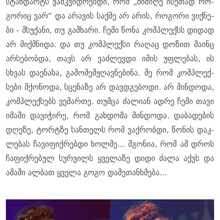
სტან­დარტს ვამ­კვიდ­რებ­დი, რომ „მი­მი­ღე ისე­თად რო­
გო­რიც ვარ“ და არა­ვის საქ­მე არ არის, რო­გო­რი ვიქ­ნე­
ბი - მსუ­ქა­ნი, თუ გამ­ხა­რი. ჩემი წონა კომ­პლექსს დი­დად
არ მიქ­მნი­და. და თუ კომ­პლექ­სი რა­ღაც დო­ზით მა­ინც
არ­სე­ბობ­და, თავს არ ვაძ­ლევ­დი იმის უფ­ლე­ბას, ის
სხვას და­ე­ნა­ხა, გა­მო­მემ­ჟღავ­ნე­ბი­ნა. მე რომ კომ­პლექ­
სე­ბი მქო­ნო­და, სცე­ნა­ზე არ დავ­დგე­ბო­დი. არ მინ­დო­და,
კომ­პლექ­სებს ვე­მარ­თე. თუმ­ცა ძა­ლი­ან ადრე ჩემი თავი
იმა­ში და­ვი­ჭი­რე, რომ გახ­დო­მა მინ­დო­და. და­ბა­დე­ბის
დღე­ზე, ტორტზე სან­თელს რომ ვაქ­რობ­დი, წო­ნის დაკ­
ლე­ბას ჩა­ვი­ფიქ­რებ­დი ხოლ­მე... მგო­ნია, რომ ამ დროს
ჩა­ფიქ­რე­ბულ სურ­ვილს ყვე­ლა­ზე დიდი ძალა აქვს და
ამა­ში ალ­ბათ ყვე­ლა გოგო და­მე­თან­ხმე­ბა...