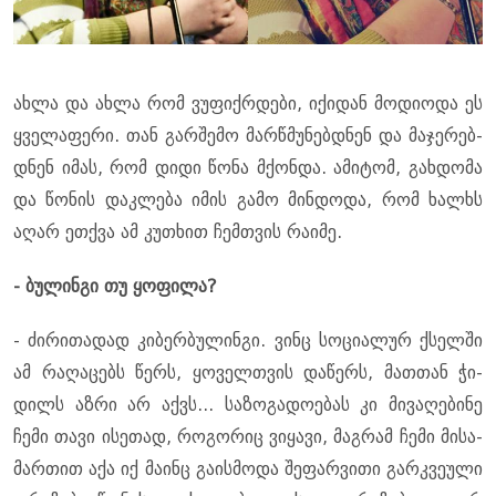
ახლა და ახლა რომ ვუ­ფიქ­რდე­ბი, იქი­დან მო­დი­ო­და ეს
ყვე­ლა­ფე­რი. თან გარ­შე­მო მარ­წმუ­ნებ­დნენ და მა­ჯე­რებ­
დნენ იმას, რომ დიდი წონა მქონ­და. ამი­ტომ, გახ­დო­მა
და წო­ნის დაკ­ლე­ბა იმის გამო მინ­დო­და, რომ ხალ­ხს
აღარ ეთ­ქვა ამ კუ­თხით ჩემ­თვის რა­ი­მე.
- ბუ­ლინ­გი თუ ყო­ფი­ლა?
- ძი­რი­თა­დად კი­ბერ­ბუ­ლინ­გი. ვინც სო­ცი­ა­ლურ ქსელ­ში
ამ რა­ღა­ცებს წერს, ყო­ველ­თვის და­წერს, მათ­თან ჭი­
დილს აზრი არ აქვს... სა­ზო­გა­დო­ე­ბას კი მი­ვა­ღე­ბი­ნე
ჩემი თავი ისე­თად, რო­გო­რიც ვი­ყა­ვი, მაგ­რამ ჩემი მი­სა­
მარ­თით აქა იქ მა­ინც გა­ის­მო­და შე­ფარ­ვი­თი გარ­კვე­უ­ლი