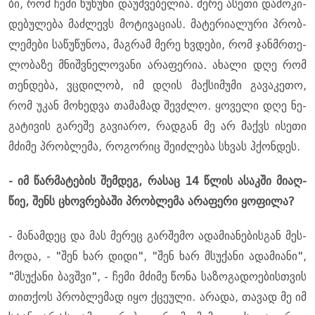
ბი, რომ ჩემი წუ­წუ­ნი და­უშ­ვე­ბე­ლია. მერე ასე­თი და­მო­კი­
დე­ბუ­ლე­ბა მაძ­ლევს მო­ტი­ვა­ცი­ას. მა­ტე­რი­ა­ლუ­რი პრობ­
ლე­მე­ბი სა­წუ­წუ­ნოა, მაგ­რამ მერე ხვდე­ბი, რომ ჯან­მრთე­
ლო­ბა­ზე მნიშ­ვნე­ლო­ვა­ნი არა­ფე­რია. ახა­ლი დღე რომ
თენ­დე­ბა, ვცდი­ლობ, იმ დღის მაქ­სი­მუ­მი გა­ვა­კე­თო,
რომ უკან მო­ხედ­ვა თა­მა­მად შევ­ძლო. ყო­ვე­ლი დღე ნე­
გა­ტი­ვის გა­რე­შე გა­ვი­ა­რო, რად­გან მე არ მაქვს ისე­თი
მძი­მე პრობ­ლე­მა, რო­გო­რიც შე­იძ­ლე­ბა სხვას ჰქონ­დეს.
- იმ წარ­მა­ტე­ბის შემ­დეგ, რა­საც 14 წლის ასაკ­ში მი­აღ­
წიე, შენს ცხოვ­რე­ბა­ში პრობ­ლე­მა არა­ფე­რი ყო­ფი­ლა?
- მა­ნამ­დეც და მას მე­რეც გარ­შე­მო ადა­მი­ა­ნე­ბის­გან მეს­
მო­და, - "შენ ხარ დიდი", "შენ ხარ მსუ­ქა­ნი ადა­მი­ა­ნი",
"მსუ­ქა­ნი ბავ­შვი", - ჩემი მძი­მე წონა სა­ზო­გა­დო­ე­ბის­თვის
თით­ქოს პრობ­ლე­მად იყო ქცე­უ­ლი. არა­და, თა­ვად მე იმ