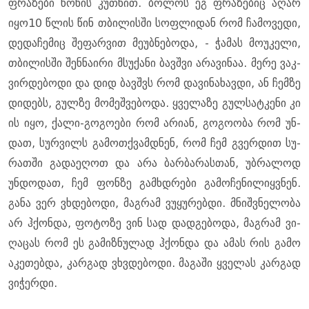
ფრა­ზე­ბი წო­ნის კუ­თხით. ბო­ლოს ეგ ფრა­ზე­ბიც აღარ
იყო10 წლის წინ თბი­ლის­ში სოფ­ლი­დან რომ ჩა­მო­ვე­დი,
დე­და­ჩე­მიც შე­ფარ­ვით მე­უბ­ნე­ბო­და, - ჭა­მას მო­უ­კე­ლი,
თბი­ლის­ში შენ­ნა­ი­რი მსუ­ქა­ნი ბავ­შვი არა­ვი­ნაა. მერე ვაკ­
ვირ­დე­ბო­დი და დიდ ბავ­შვს რომ და­ვი­ნა­ხავ­დი, ან ჩემ­ზე
დი­დებს, გულ­ზე მო­მეშ­ვე­ბო­და. ყვე­ლა­ზე გულ­სატ­კე­ნი კი
ის იყო, ქალი-გო­გო­ე­ბი რომ არი­ან, გო­გო­ო­ბა რომ უნ­
დათ, სურ­ვილს გა­მოთ­ქვამ­დნენ, რომ ჩემ გვერ­დით სუ­
რათ­ში გა­და­ე­ღოთ და არა ბარ­ბა­რას­თან, უბ­რა­ლოდ
უნ­დო­დათ, ჩემ ფონ­ზე გამ­ხდრე­ბი გა­მო­ჩე­ნი­ლიყ­ვნენ.
განა ვერ ვხდე­ბო­დი, მაგ­რამ ვუ­ყუ­რებ­დი. მნიშ­ვნე­ლო­ბა
არ ჰქონ­და, ფო­ტო­ზე ვინ სად დად­გე­ბო­და, მაგ­რამ ვი­
ღა­ცას რომ ეს გა­მიზ­ნუ­ლად ჰქონ­და და ამას რის გამო
აკე­თებ­და, კარ­გად ვხვდე­ბო­დი. მა­გა­ში ყვე­ლას კარ­გად
ვი­ჭერ­დი.