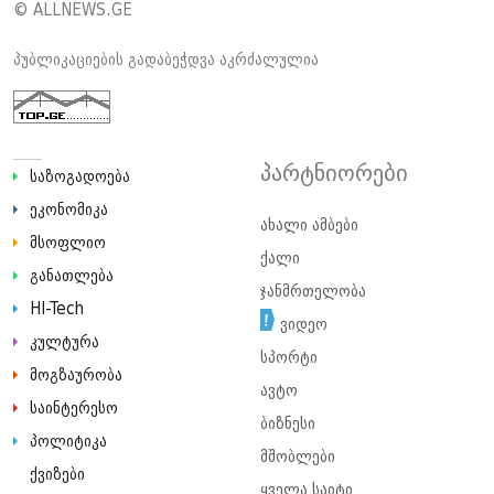
© ALLNEWS.GE
პუბლიკაციების გადაბეჭდვა აკრძალულია
პარტნიორები
საზოგადოება
ეკონომიკა
ახალი ამბები
მსოფლიო
ქალი
განათლება
ჯანმრთელობა
HI-Tech
ვიდეო
კულტურა
სპორტი
მოგზაურობა
ავტო
საინტერესო
ბიზნესი
პოლიტიკა
მშობლები
ქვიზები
ყველა საიტი