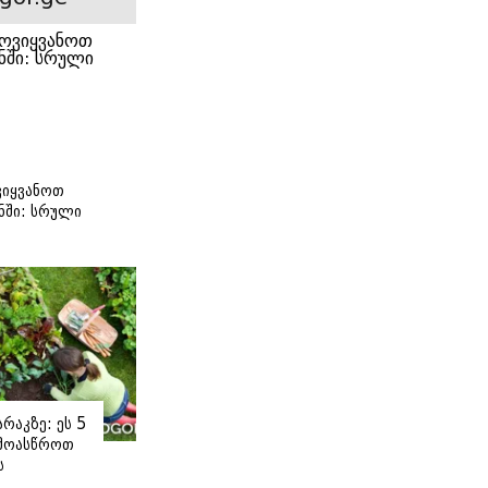
იყვანოთ
ნში: სრული
ი
რაკზე: ეს 5
 მოასწროთ
ს
ე