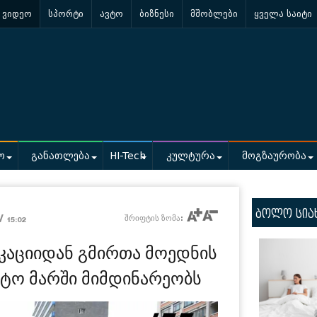
ვიდეო
სპორტი
ავტო
ბიზნესი
მშობლები
ყველა საიტი
ო
განათლება
HI-Tech
კულტურა
მოგზაურობა
ბოლო სია
 /
შრიფტის ზომა:
15:02
კაციიდან გმირთა მოედნის
ტო მარში მიმდინარეობს