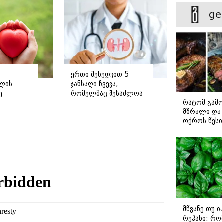
ge
ერთი შეხედვით 5
ლის
ჯანსაღი ჩვევა,
ე
რომელმაც შესაძლოა
რატომ გამ
თირკმელები
მშრალი და 
დაგიზიანოთ
ოქროს წესი
იდეალურად
სტეიკისა დ
მწვადისთვი
მწვანე თუ 
რეჰანი: რო