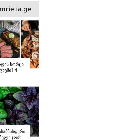
mrielia.ge
ოდის ხორცი
უხეში? 4
 წვნიანი
ა
ს
იასამნისფერი
მელი ჯობს