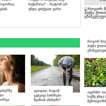
როგორია
საჭიროა? - რატომ არ
ების
უნდა ვთქვათ უარი
 უსაფრთხო
თევზზე ცხელ დღეებში
როგორ მოვ
პიტნა ქოთა
გზამკვლევ
კისერზე
იცოდით, რატომ
აგვისტო აგა
ნდა
გვტკივა სახსრები
საქმე უნდა
იორგი
წვიმიან ამინდში?
შემოდგომი
ე
დადგომამდ