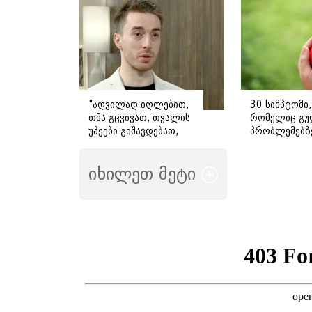
მიმართვას
ავრცელებს
"ადვილად იღლებით,
30 სიმპტომი,
თმა გცვივათ, თვალის
რომელიც გუ
უპეები გიშავდებათ,
პრობლემებზ
გული გიჩქარდებათ" -
მიანიშნებს
გიორგი ღოღობერიძე
იხილეთ მეტი
ამ სიმპტომების
გამომწვევ ყველაზე
ხშირ მიზეზს
ასახელებს