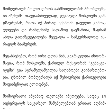
მომ­ღე­რალს ბოლო დროს ჯან­მრთე­ლო­ბის პრობ­ლე­მე­
ბი აწუ­ხებს. თავ­და­პირ­ვე­ლად, გეგ­მავ­და მოს­კოვ­ში გამ­
გზავ­რე­ბას, რათა იქ პი­რად ექიმ­თან გა­ევ­ლო გა­მოკ­
ვლე­ვე­ბი და რამ­დე­ნი­მე სა­ღა­მოც გა­ე­მარ­თა, მაგ­რამ
ახლა გა­და­წყვე­ტი­ლე­ბა შეც­ვა­ლა – სამ­კურ­ნა­ლოდ ის­
რა­ელს მი­ა­შუ­რებს.
შე­გახ­სე­ნებთ, რომ ორი დღის წინ, გავ­რცელ­და ინ­ფორ­
მა­ცია, რომ მოს­კოვ­ში, ქარ­თულ რეს­ტო­რან "გე­ნაც­ვა­
ლე­ში“ გია სუ­რა­მე­ლაშ­ვი­ლის სა­ღა­მო­ე­ბი გა­ი­მარ­თე­ბო­
და. ცნო­ბილ მომ­ღე­რალს იქ მცხოვ­რე­ბი ქარ­თვე­ლე­ბი
მო­უთ­მენ­ლად ელოდ­ნენ.
მომ­ღე­რა­ლი ამ­ჟა­მად თე­ლავ­ში იმ­ყო­ფე­ბა, სა­დაც 14
თე­ბერ­ვალს საყ­ვა­რელ მსმე­ნე­ლებ­თან ერ­თად აღ­ნიშ­