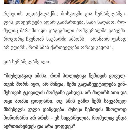
რუ­სე­თის დე­და­ქა­ლაქ­ში, მოს­კოვ­ში გია სუ­რა­მე­ლაშ­ვი­
ლის კონ­ცერ­ტე­ბი აღარ გა­ი­მარ­თე­ბა. სამი სა­ღა­მო, რო­
მე­ლიც მარ­ტში იყო და­გეგ­მი­ლი მომ­ღე­რალ­მა გა­ა­უქ­მა.
რო­გორც ჩვენ­თან სა­უ­ბარ­ში ამ­ბობს, "არა­ნა­ირ ფა­სად
არ უღირს, რომ ამან ქარ­თვე­ლე­ბი ორად გა­ყოს".
გია სუ­რა­მე­ლაშ­ვი­ლი:
"მი­უ­ხე­და­ვად იმი­სა, რომ პო­ლი­ტი­კა ჩემ­თვის ყო­ველ­
თვის შორს იყო, არ მინ­და, ჩემი გა­და­წყვე­ტი­ლე­ბა ვინ­
მეს­თვის ტკი­ვი­ლის მომ­ტა­ნი გახ­დეს. არ მი­ღირს ათი და
ოცი ათა­სი დო­ლა­რი, თუ ამის გამო ჩემს საყ­ვა­რელ
მსმე­ნელს გული და­წყდე­ბა. მუ­სი­კა ჩემ­თვის მხო­ლოდ
ჰო­ნო­რა­რი არ არის – ეს სიყ­ვა­რუ­ლია, რო­მე­ლიც უნდა
აერ­თი­ა­ნებ­დეს და არა ყოფ­დეს"