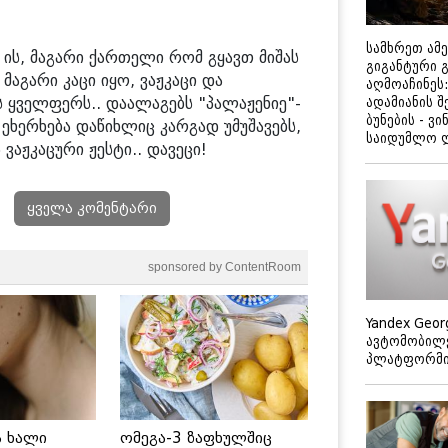
სამხრეთ ამ
 ის, მაგარი ქართელი რომ გყავთ მიშას
გიგანტური 
აგარი კაცი იყო, ვაჟკაცი და
აღმოაჩინეს:
ს ყველფერს.. დაალაგებს "პალაჟენიე"-
ადამიანის შ
ბუნების - ვი
ეხერხება დაწიხლიც კარგად უმუშავებს,
საიდუმლო 
 ვაჟკაცური ჟესტი.. დავეცი!
ყველა კომენტარი
sponsored by ContentRoom
Yandex Geor
ავტომობილე
პლატფორმის
ს ხალი
ომეგა-3 ზაფხულშიც