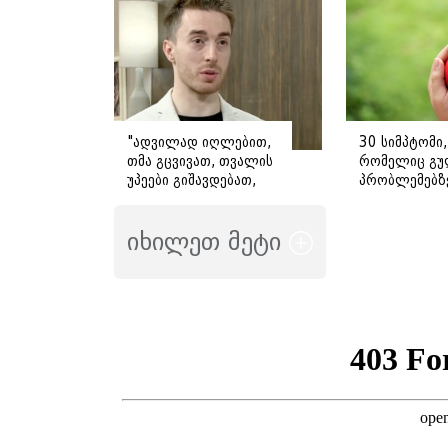
მიმართვას
ავრცელებს
"ადვილად იღლებით,
30 სიმპტომი,
თმა გცვივათ, თვალის
რომელიც გუ
უპეები გიშავდებათ,
პრობლემებზ
გული გიჩქარდებათ" -
მიანიშნებს
გიორგი ღოღობერიძე
იხილეთ მეტი
ამ სიმპტომების
გამომწვევ ყველაზე
ხშირ მიზეზს
ასახელებს