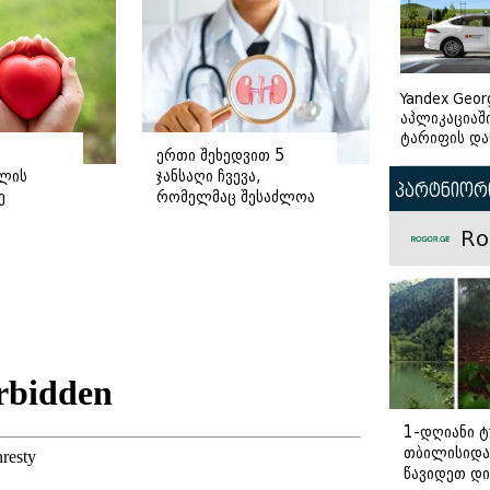
Yandex Geor
აპლიკაციაშ
ტარიფის და
ერთი შეხედვით 5
ლის
ჯანსაღი ჩვევა,
პარტნიორი
ე
რომელმაც შესაძლოა
თირკმელები
Ro
დაგიზიანოთ
1-დღიანი ტ
თბილისიდა
წავიდეთ დ