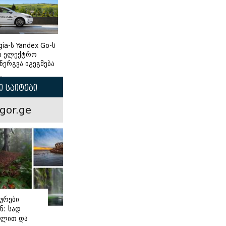
gia-ს Yandex Go-ს
ი ელექტრო
ნერგვა იგეგმება
 საიტები
gor.ge
ურები
ნ: სად
ილით და