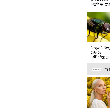
ვასუბსიდირებდეთ
ცდილობენ,
ყავის დალე
უსასრულოდ
კორუფცია
ნუტრიციო
ყურძენს,
ცალკეული
რჩევები
ღვინოს?! უნდა
პირების
დავამთავროთ!“
სიხარბეს
მიაწერონ“
როგორ მო
ბუზები
სამზარეულ
ნაცადი და
აპრობირებ
ma
რჩევები