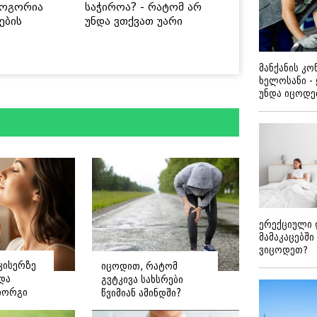
როგორია
საჭიროა? - რატომ არ
ების
უნდა ვთქვათ უარი
 უსაფრთხო
თევზზე ცხელ დღეებში
მანქანის კ
ხელოსანი -
უნდა იცოდ
ერექციული 
მამაკაცებში
ვიცოდეთ?
კისერზე
იცოდით, რატომ
ნდა
გვტკივა სახსრები
იორგი
წვიმიან ამინდში?
ე