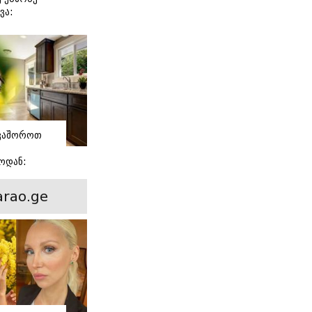
ვა:
ლოგის
ვაშოროთ
ოდან:
ული
rao.ge