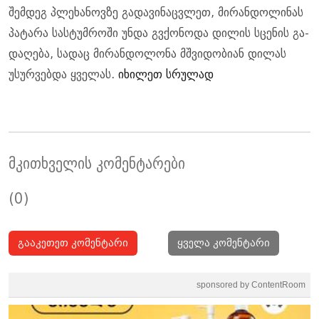
შემ­დეგ პლე­ხა­ნოვ­ზე გა­და­ვი­ნაც­ვლეთ, მი­რან­დო­ლი­ნას
პა­ტა­რა სას­ტუმ­რო­ში უნდა გვქო­ნო­და დი­ლის სცე­ნის გა­
და­ღე­ბა, სა­დაც მი­რან­დო­ლო­ნა მშვი­დო­ბი­ან დი­ლას
უსურ­ვებ­და ყვე­ლას.
იხილეთ სრულად
მკითხველის კომენტარები
(0)
გააკეთეთ კომენტარი
ყველა კომენტარი
sponsored by ContentRoom