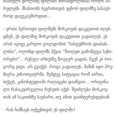
თა­თუ­ლი დო­ლი­ძე ფილმში მი­რან­დო­ლი­ნას როლს ას­
რუ­ლებს. მსა­ხი­ობს ბევ­რის­თვის უც­ნობ ფილმზე სა­სა­უბ­
როდ და­ვუ­კავ­შირ­დით...
- ერთი პე­რი­ო­დი ფილ­მებს მოს­კო­ვის დაკ­ვე­თით იღებ­
დნენ, ეს ფილ­მიც მოს­კო­ვის დაკ­ვე­თით გა­და­ი­ღეს. ეს
არის იგი­ვე კარ­ლო გოლ­დო­ნის "სას­ტუმ­როს დი­ა­სახ­
ლი­სი", ოღონდ ფილ­მს ჰქვია "მი­ი­ღეთ გა­მოწ­ვე­ვა სე­ნი­
ო­რე­ბო"... რუ­სულ არ­ხებ­ზე ზოგ­ჯერ გა­დის, ჩვენ კი რო­
გორც ვიცი, არ გვაქვს. როცა გა­და­ი­ღეს, მა­შინ იყო პრე­
მი­ე­რა კი­ნო­თე­ატ­რში. შემ­დეგ სი­ტუ­ა­ცია რომ აი­რია,
თქვეს, კი­ნოს­ტუ­დი­ა­ში რა­ღა­ცე­ბი და­იწ­ვაო... ორი­გი­ნა­
ლი რა­საკ­ვირ­ვე­ლია რუ­სეთს აქვს. შე­იძ­ლე­ბა მოს­კოვ­
თან ამ სა­კი­თხზე სა­უ­ბა­რი, თუ ამით და­ინ­ტე­რეს­დე­ბი­ან.
- რას ნიშ­ნავს თქვენ­თვის ეს ფილ­მი?