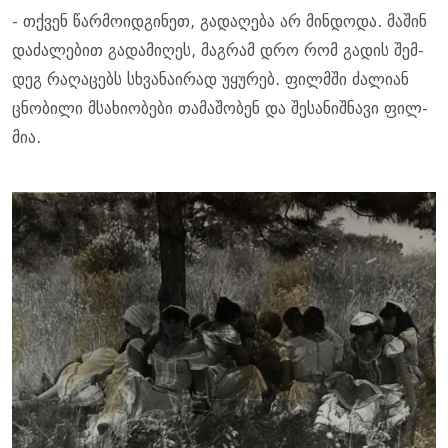
- თქვენ წარ­მო­იდ­გი­ნეთ, გა­და­ღე­ბა არ მინ­დო­და. მა­შინ
და­ძა­ლე­ბით გა­და­მი­ღეს, მაგ­რამ დრო რომ გა­დის შემ­
დეგ რა­ღა­ცებს სხვა­ნა­ი­რად უყუ­რებ. ფილმში ძა­ლი­ან
ცნო­ბი­ლი მსა­ხი­ო­ბე­ბი თა­მა­შო­ბენ და შე­სა­ნიშ­ნა­ვი ფილ­
მია.