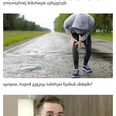
ღოღობერიძე მიმართვას ავრცელებს
იცოდით, რატომ გვტკივა სახსრები წვიმიან ამინდში?