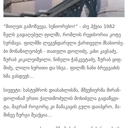
"მი­ი­ღეთ გა­მოწ­ვე­ვა, სე­ნი­ო­რე­ბო!" - ასე ჰქვია 1982
წელს გა­და­ღე­ბულ ფილ­მს, რომ­ლის რე­ჟი­სო­რია კოტე
სურ­მა­ვა. ფილმში ლე­გენ­და­რუ­ლი ქარ­თვე­ლი მსა­ხი­ო­ბე­
ბი მო­ნა­წი­ლე­ო­ბენ - თა­თუ­ლი დო­ლი­ძე, კახი კავ­სა­ძე,
ზუ­რაბ კი­კა­ლე­იშ­ვი­ლი, ნი­ნე­ლი ჭანკვე­ტა­ძე, ზუ­რაბ ყიფ­
ში­ძე, ლილი ხუ­რი­თი და სხვა.. ფილ­მს ნანი ბრეგ­ვა­ძის
ხმა გას­დევს...
სი­უ­ჟე­ტი: სას­ტუმ­როს დი­ა­სახ­ლის­მა, მშვე­ნი­ერ­მა მი­რან­
დო­ლი­ნამ ერთი ქალ­თმო­ძუ­ლის მო­ხიბ­ვლა გა­და­წყვი­
ტა, მაგ­რამ რო­გორც კი მა­მა­კა­ცის გული და­ი­პყრო, მა­
შინ­ვე ზურ­გი შე­აქ­ცია...