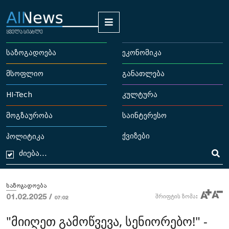
საზოგადოება
ეკონომიკა
მსოფლიო
განათლება
HI-Tech
კულტურა
მოგზაურობა
საინტერესო
ქვიზები
პოლიტიკა
საზოგადოება
01.02.2025 /
შრიფტის ზომა:
07:02
"მი­ი­ღეთ გა­მოწ­ვე­ვა, სე­ნი­ო­რე­ბო!" -