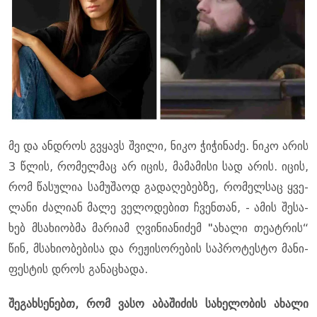
მე და ან­დროს გვყავს შვი­ლი, ნიკო ჭი­ჭი­ნა­ძე. ნიკო არის
3 წლის, რო­მელ­მაც არ იცის, მა­მა­მი­სი სად არის. იცის,
რომ წა­სუ­ლია სა­მუ­შა­ოდ გა­და­ღე­ბებ­ზე, რო­მელ­საც ყვე­
ლა­ნი ძა­ლი­ან მალე ვე­ლო­დე­ბით ჩვენ­თან, - ამის შე­სა­
ხებ მსა­ხი­ობ­მა მა­რი­ამ ღვი­ნი­ა­ნი­ძემ "ახა­ლი თე­ატ­რის“
წინ, მსა­ხი­ო­ბე­ბი­სა და რე­ჟი­სო­რე­ბის საპ­რო­ტეს­ტო მა­ნი­
ფეს­ტის დროს გა­ნა­ცხა­და.
შე­გახ­სე­ნებთ, რომ ვასო აბა­ში­ძის სა­ხე­ლო­ბის ახა­ლი