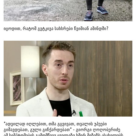
იცოდით, რატომ გვტკივა სახსრები წვიმიან ამინდში?
"ადვილად იღლებით, თმა გცვივათ, თვალის უპეები
გიშავდებათ, გული გიჩქარდებათ" - გიორგი ღოღობერიძე
ამ სიმპტომების გამომწვევ ყველაზე ხშირ მიზეზს ასახელებს