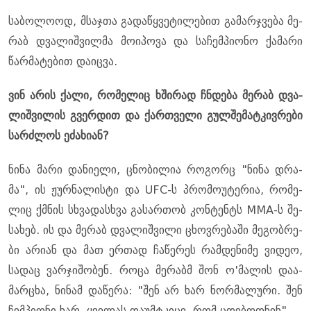
სა­ბო­ლო­ოდ, მსაჯ­თა გა­და­წყვე­ტი­ლე­ბით გა­მარ­ჯვე­ბა მე­
რაბ დვა­ლიშ­ვილ­მა მო­ი­პო­ვა და სა­ჩემ­პი­ო­ნო ქა­მა­რი
წარ­მა­ტე­ბით და­იც­ვა.
ვინ არის ქალი, რო­მე­ლიც ხში­რად ჩნდე­ბა მე­რაბ დვა­
ლიშ­ვი­ლის გვერ­დით და ქარ­თვე­ლი გულ­შე­მატ­კივ­რე­ბი
სარ­ძლოს ეძა­ხი­ან?
ნინა მარი და­ნი­ე­ლი, ცნო­ბი­ლია რო­გორც "ნინა დრა­
მა", ის ჟურ­ნა­ლის­ტი და UFC-ს პრო­მო­უ­ტე­რია, რო­მე­
ლიც ქმნის სხვა­დას­ხვა გა­სარ­თობ კონ­ტენტს MMA-ს შე­
სა­ხებ. ის და მე­რაბ დვა­ლიშ­ვი­ლი ცხოვ­რე­ბა­ში მე­გობ­რე­
ბი არი­ან და მათ ერ­თად ჩა­წე­რეს რამ­დე­ნი­მე ვი­დეო,
სა­დაც ვარ­ჯი­შო­ბენ. როცა მე­რაბმ შონ ო'მა­ლის და­ა­
მარ­ცხა, ნი­ნამ და­წე­რა: "შენ არ ხარ ნორ­მა­ლუ­რი. შენ
ჩემ­პი­ო­ნი ხარ. ყვე­ლას და­უმ­ტკი­ცე, რომ ცდე­ბოდ­ნენ".