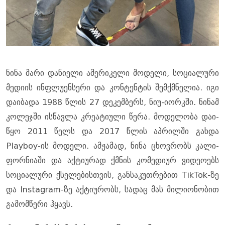
ნინა მარი და­ნი­ე­ლი ამე­რი­კე­ლი მო­დე­ლი, სო­ცი­ა­ლუ­რი
მე­დი­ის ინფლუ­ენ­სე­რი და კონ­ტენ­ტის შემ­ქმნე­ლია. იგი
და­ი­ბა­და 1988 წლის 27 დე­კემ­ბერს, ნიუ-იორკში. ნი­ნამ
კო­ლე­ჯში ის­წავ­ლა კრე­ა­ტი­უ­ლი წერა. მო­დე­ლო­ბა და­ი­
წყო 2011 წელს და 2017 წლის აპ­რილ­ში გახ­და
Playboy-ის მო­დე­ლი. ამ­ჟა­მად, ნინა ცხოვ­რობს კა­ლი­
ფორ­ნი­ა­ში და აქ­ტი­უ­რად ქმნის კო­მე­დი­ურ ვი­დე­ო­ებს
სო­ცი­ა­ლუ­რი ქსე­ლე­ბის­თვის, გან­სა­კუთ­რე­ბით TikTok-ზე
და Instagram-ზე აქ­ტი­უ­რობს, სა­დაც მას მი­ლი­ო­ნო­ბით
გა­მომ­წე­რი ჰყავს.