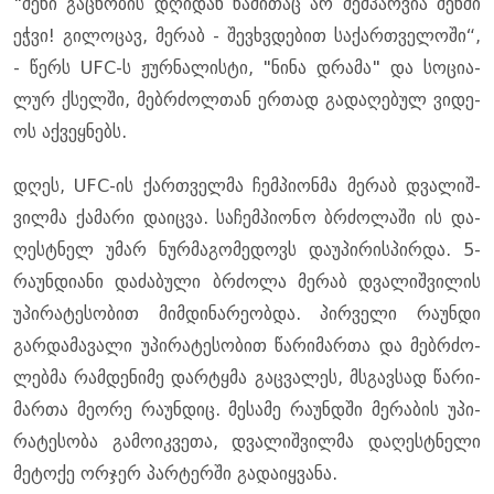
"შენი გაც­ნო­ბის დღი­დან წა­მი­თაც არ შემ­პარ­ვია შენ­ში
ეჭვი! გი­ლო­ცავ, მე­რაბ - შევ­ხვდე­ბით სა­ქარ­თვე­ლო­ში“,
- წერს UFC-ს ჟურ­ნა­ლის­ტი, "ნინა დრა­მა" და სო­ცი­ა­
ლურ ქსელ­ში, მებ­რძოლ­თან ერ­თად გა­და­ღე­ბულ ვი­დე­
ოს აქ­ვეყ­ნებს.
დღეს, UFC-ის ქარ­თველ­მა ჩემ­პი­ონ­მა მე­რაბ დვა­ლიშ­
ვილ­მა ქა­მა­რი და­იც­ვა. სა­ჩემ­პი­ო­ნო ბრძო­ლა­ში ის და­
ღეს­ტნელ უმარ ნურ­მა­გო­მე­დოვს და­უ­პი­რის­პირ­და. 5-
რა­უნ­დი­ა­ნი და­ძა­ბუ­ლი ბრძო­ლა მე­რაბ დვა­ლიშ­ვი­ლის
უპი­რა­ტე­სო­ბით მიმ­დი­ნა­რე­ობ­და. პირ­ვე­ლი რა­უნ­დი
გარ­და­მა­ვა­ლი უპი­რა­ტე­სო­ბით წა­რი­მარ­თა და მებ­რძო­
ლებ­მა რამ­დე­ნი­მე დარ­ტყმა გაც­ვა­ლეს, მსგავ­სად წა­რი­
მარ­თა მე­ო­რე რა­უნ­დიც. მე­სა­მე რა­უნდში მე­რა­ბის უპი­
რა­ტე­სო­ბა გა­მო­იკ­ვე­თა, დვა­ლიშ­ვილ­მა და­ღეს­ტნე­ლი
მე­ტო­ქე ორ­ჯერ პარ­ტერ­ში გა­და­იყ­ვა­ნა.