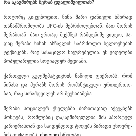
რა აკავ­ში­რებს მე­რაბ დვა­ლიშ­ვილ­თან?
რო­გორც გიყ­ვე­ბო­დით, ნინა მარი და­ნი­ე­ლი ხში­რად
თა­ნამ­შრომ­ლობს UFC-ის მებ­რძო­ლებ­თან, მათ შო­რის
მე­რაბ­თან. მათ ერ­თად შექ­მნეს რამ­დე­ნი­მე ვი­დეო, სა­
დაც მე­რა­ბი ნი­ნას ას­წავ­ლის საბ­რძო­ლო ხე­ლოვ­ნე­ბის
ტექ­ნი­კებს, რაც სა­სა­ცი­ლო სა­ყუ­რე­ბე­ლია. ეს ვი­დე­ო­ე­ბი
პო­პუ­ლა­რუ­ლია სო­ცი­ა­ლურ მე­დი­ა­ში.
ქარ­თვე­ლი გულ­შე­მატ­კივ­რის ნა­წი­ლი ფიქ­რობს, რომ
ნი­ნა­სა და მე­რაბს შო­რის რო­მან­ტი­კუ­ლი ურ­თი­ერ­თო­
ბაა, რაც სი­ნამ­დვი­ლეს არ შე­ე­სა­ბა­მე­ბა.
მე­რა­ბი სო­ცი­ა­ლურ ქსე­ლებ­ში ძი­რი­თა­დად აქ­ვეყ­ნებს
პოს­ტებს, რომ­ლე­ბიც და­კავ­ში­რე­ბუ­ლია მის სპორ­ტულ
კა­რი­ე­რას­თან და სა­ი­დუმ­ლოდ ტო­ვებს პი­რა­დი ცხოვ­რე­
ბის დე­ტა­ლებს.
იხილეთ სრულად