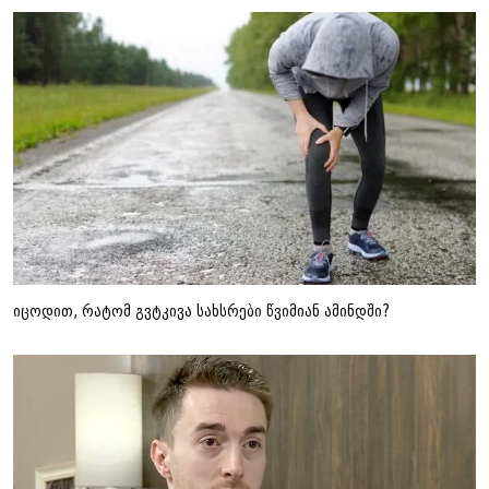
იცოდით, რატომ გვტკივა სახსრები წვიმიან ამინდში?