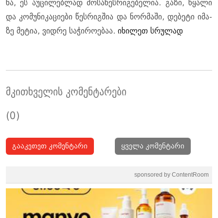
ნა, ეს აუ­ცი­ლებ­ლად მო­სა­წეს­რი­გე­ბე­ლია. გაზი, წყა­ლი
და კო­მუ­ნი­კა­ცი­ე­ბი წეს­რიგ­შია და ნორ­მა­ში, დე­ბე­ტი იმა­
ზე მე­ტია, ვიდ­რე სა­ჭი­რო­ე­ბაა.
იხილეთ სრულად
მკითხველის კომენტარები
(0)
გააკეთეთ კომენტარი
ყველა კომენტარი
sponsored by ContentRoom