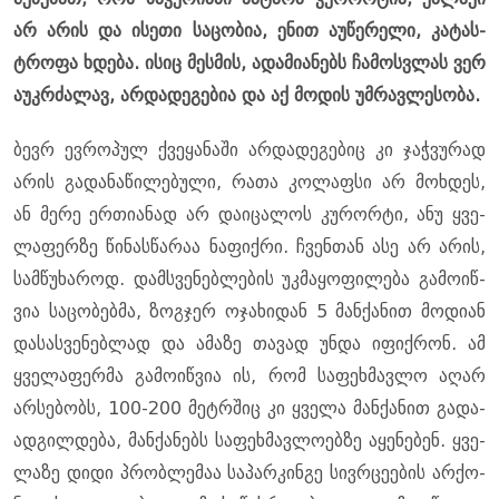
არ არის და ისე­თი სა­ცო­ბია, ენით აუ­წე­რე­ლი, კა­ტას­
ტრო­ფა ხდე­ბა. ისიც მეს­მის, ადა­მი­ა­ნებს ჩა­მოს­ვლას ვერ
აუკ­რძა­ლავ, არ­და­დე­გე­ბია და აქ მო­დის უმ­რავ­ლე­სო­ბა.
ბევრ ევ­რო­პულ ქვე­ყა­ნა­ში არ­და­დე­გე­ბიც კი ჯაჭ­ვუ­რად
არის გა­და­ნა­წი­ლე­ბუ­ლი, რათა კო­ლაფ­სი არ მოხ­დეს,
ან მერე ერ­თი­ა­ნად არ და­ი­ცა­ლოს კუ­რორ­ტი, ანუ ყვე­
ლა­ფერ­ზე წი­ნას­წა­რაა ნა­ფიქ­რი. ჩვენ­თან ასე არ არის,
სამ­წუ­ხა­როდ. დამ­სვე­ნებ­ლე­ბის უკ­მა­ყო­ფი­ლე­ბა გა­მო­იწ­
ვია სა­ცო­ბებ­მა, ზოგ­ჯერ ოჯა­ხი­დან 5 მან­ქა­ნით მო­დი­ან
და­სას­ვე­ნებ­ლად და ამა­ზე თა­ვად უნდა იფიქ­რონ. ამ
ყვე­ლა­ფერ­მა გა­მო­იწ­ვია ის, რომ სა­ფეხ­მავ­ლო აღარ
არ­სე­ბობს, 100-200 მეტრშიც კი ყვე­ლა მან­ქა­ნით გა­და­
ად­გილ­დე­ბა, მან­ქა­ნებს სა­ფეხ­მავ­ლო­ებ­ზე აყე­ნე­ბენ. ყვე­
ლა­ზე დიდი პრობ­ლე­მაა სა­პარ­კინ­გე სივ­რცე­ე­ბის არ­ქო­