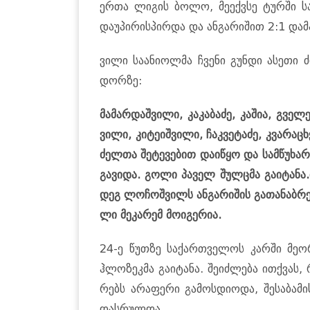
ერთა ლი­გის ბოლო, მე­ექ­ვსე ტურ­ში სა
და­უ­პი­რის­პირ­და და ან­გა­რი­შით 2:1 და­
ვილი სა­ა­ნი­ოლ­მა ჩვე­ნი გუნ­დი ასე­თი ძ
დორ­ზე:
მა­მარ­დაშ­ვი­ლი, კა­კა­ბა­ძე, კა­შია, გვე­
ვი­ლი, კი­ტე­იშ­ვი­ლი, ჩაკ­ვე­ტა­ძე, კვა­რა­ცხ
ძელ­თა შე­ტე­ვე­ბით და­ი­წყო და სამ­წუ­ხა
გა­ვი­და. გოლი პა­ველ შულცმა გა­ი­ტა­ნა.მ
დეგ ლო­ჩოშ­ვილს ან­გა­რი­შის გა­თა­ნაბ­რე
ლი მე­კა­რემ მო­ი­გე­რია.
24-ე წუთ­ზე სა­ქარ­თვე­ლოს კარ­ში მე­
ჰლო­ზეკ­მა გა­ი­ტა­ნა. შე­იძ­ლე­ბა ით­ქვა
რებს არა­ფე­რი გა­მოს­დი­ო­და, შე­სა­ბა­მი
დას­რულ­და.