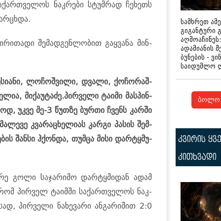
ქარ­თვე­ლოს ნაკ­რე­ბი სტუმ­რად ჩე­ხეთს
მარ­ცხდა.
სამხრეთ ამ
გიგანტური 
აღმოაჩინეს:
ი­რი­თა­დი შე­მად­გენ­ლო­ბით გაყ­ვა­ნა მინ­
ადამიანის შ
ბუნების - ვი
საიდუმლო 
ლე­სი­ა­ნი, ლო­ჩოშ­ვი­ლი, დვა­ლი, ქო­ჩო­რაშ­
ე­ლია, მი­ქა­უ­ტა­ძე.პირ­ვე­ლი ტა­ი­მი მას­პინ­
ბოლო 
­როდ, უკვე მე-3 წუთ­ზე ბურ­თი ჩვენს კარ­ში
ა­ლე­ვე კვა­რა­ცხე­ლი­ას კარ­გი პა­სის შემ­
­ბის შან­სი ჰქონ­და, თუმ­ცა მისი დარ­ტყმუ­
კვირის ყვ
კითხვადი
ო­რე გოლი სა­ჯა­რი­მო დარ­ტყმი­დან ადამ
ს, რომ პირ­ველ ტა­იმ­ში სა­ქარ­თვე­ლოს ნაკ­
­სად, პირ­ვე­ლი ნა­ხე­ვა­რი ან­გა­რი­შით 2:0