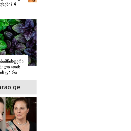
უხეში? 4
 წვნიანი
ა
ს
იასამნისფერი
მელი ჯობს
ის და რა
ორის
ნსხვავება?
rao.ge