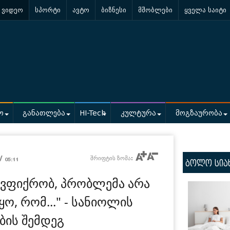
ვიდეო
სპორტი
ავტო
ბიზნესი
მშობლები
ყველა საიტი
ო
განათლება
HI-Tech
კულტურა
მოგზაურობა
 /
შრიფტის ზომა:
05:11
ბოლო სია
გ ვფიქრობ, პრობლემა არა
ყო, რომ..." - სანიოლის
ბის შემდეგ