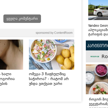
ყველა კომენტარი
Yandex Geor
აპლიკაციაშ
sponsored by ContentRoom
ტარიფის და
პარტნიორი
Ro
ს ხალი
ომეგა-3 ზაფხულშიც
როგორია
საჭიროა? - რატომ არ
ების
უნდა ვთქვათ უარი
 უსაფრთხო
თევზზე ცხელ დღეებში
როგორ მო
ვეგეტარია