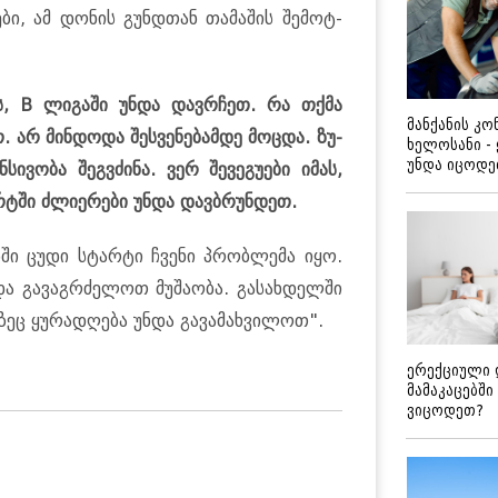
­ბი, ამ დო­ნის გუნდთან თა­მა­შის შე­მოტ­
ევს, B ლი­გა­ში უნდა დავ­რჩეთ. რა თქმა
მანქანის კ
არ მინ­დო­და შეს­ვე­ნე­ბამ­დე მოც­და. ზუ­
ხელოსანი -
უნდა იცოდ
სი­ვო­ბა შეგვძი­ნა. ვერ შე­ვე­გუ­ე­ბი იმას,
­ტში ძლი­ე­რე­ბი უნდა დავ­ბრუნ­დეთ.
ებ­ში ცუდი სტარ­ტი ჩვე­ნი პრობ­ლე­მა იყო.
და გა­ვაგ­რძე­ლოთ მუ­შა­ო­ბა. გა­სახ­დელ­ში
­ზეც ყუ­რა­დღე­ბა უნდა გა­ვა­მახ­ვი­ლოთ".
ერექციული 
მამაკაცებში
ვიცოდეთ?