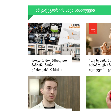
ამ კატეგორიის სხვა სიახლეები
როგორ მოვამზადოთ
“თუ სუნამოს 
მანქანა შორი
ისხამთ, ეს უ
გზისთვის? K-Motors-
იცოდეთ“ - გ
ის რჩევები
ღოღობერიძ
მიმართვას
ავრცელებს