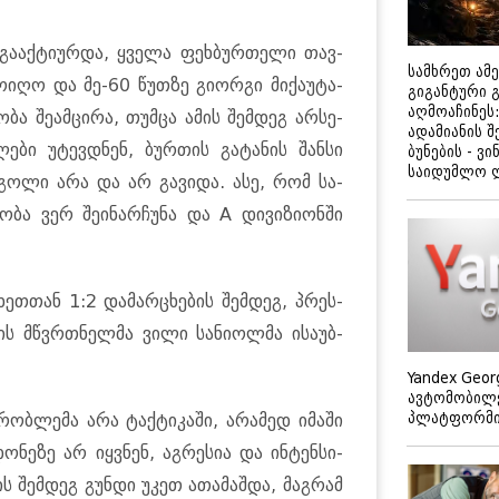
 გა­აქ­ტი­ურ­და, ყვე­ლა ფეხ­ბურ­თე­ლი თავ­
სამხრეთ ამ
ო­ი­ღო და მე-60 წუთ­ზე გი­ორ­გი მი­ქა­უ­ტა­
გიგანტური 
აღმოაჩინეს:
­ო­ბა შე­ამ­ცი­რა, თუმ­ცა ამის შემ­დეგ არ­სე­
ადამიანის შ
ე­ბი უტევ­დნენ, ბურ­თის გა­ტა­ნის შან­სი
ბუნების - ვი
საიდუმლო 
ცა გოლი არა და არ გა­ვი­და. ასე, რომ სა­
ბა ვერ შე­ი­ნარ­ჩუ­ნა და A დი­ვი­ზი­ონ­ში
ეთ­თან 1:2 და­მარ­ცხე­ბის შემ­დეგ, პრეს­
­ბის მწვრთნელ­მა ვილი სა­ნი­ოლ­მა ისა­უბ­
Yandex Geor
ავტომობილე
პლატფორმის
ობ­ლე­მა არა ტაქ­ტი­კა­ში, არა­მედ იმა­ში
­ნე­ზე არ იყ­ვნენ, აგ­რე­სია და ინ­ტენ­სი­
ის შემ­დეგ გუნ­დი უკეთ ათა­მაშ­და, მაგ­რამ