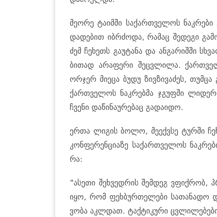
მე­ო­რე ტა­იმ­ში სა­ქარ­თვე­ლოს ნაკ­რე­ბი
და­დე­ბით იბ­რძო­და, რა­მაც შე­დე­გი გა­მ
ძემ ჩე­ხეთს გა­უ­ტა­ნა და ან­გა­რიშ­ში სხვა
ბი­თად არა­ფე­რი შეც­ვლი­ლა. ქარ­თვე­ლ
ორ­ჯერ მი­ე­ცა ბუდუ ზივ­ზი­ვა­ძეს, თუმ­
ქარ­თვე­ლოს ნაკ­რებ­მა ჯგუფ­ში ლი­დე­რო­
ჩვე­ნი და­წი­ნა­უ­რე­ბაც გა­და­ი­დო.
ერთა ლი­გის ბოლო, მე­ექ­ვსე ტურ­ში ჩე­ხ
კონ­ფე­რენ­ცი­ა­ზე სა­ქარ­თვე­ლოს ნაკ­რე
რა:
"ასე­თი შეხ­ვედ­რის შემ­დეგ ვფიქ­რობ, პრ
იყო, რომ ფეხ­ბურ­თე­ლე­ბი სა­თა­ნა­დო დო
ვო­ბა აკ­ლდათ. ტაქ­ტი­კუ­რი ცვლი­ლე­ბე­ბ