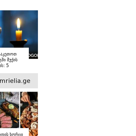
ი
ვაკეთოთ
ში შუქის
ს: 5
ანი ნაბიჯი
mrielia.ge
ოდის ხორცი