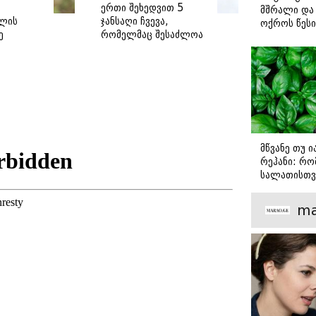
ერთი შეხედვით 5
მშრალი და 
ლის
ჯანსაღი ჩვევა,
ოქროს წესი
ე
რომელმაც შესაძლოა
იდეალურად
თირკმელები
სტეიკისა დ
დაგიზიანოთ
მწვადისთვი
მწვანე თუ 
რეჰანი: რო
სალათისთვ
არის მათ შ
მთავარი გა
ma