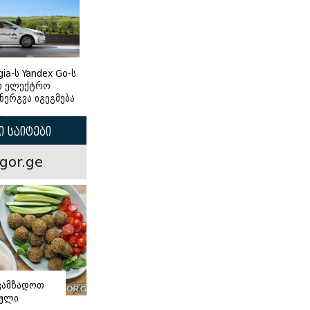
gia-ს Yandex Go-ს
ი ელექტრო
ნერგვა იგეგმება
 საიტები
gor.ge
ვამზადოთ
ნული