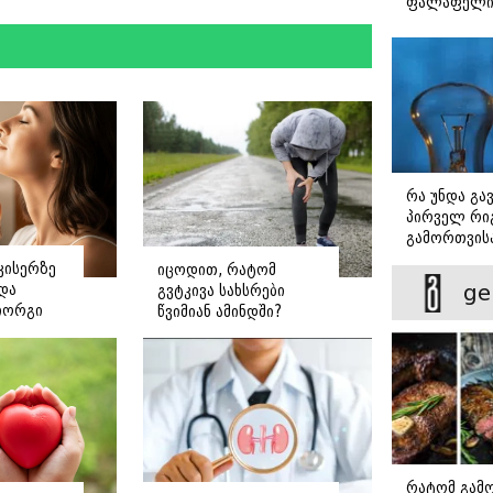
ფალაფელ
რა უნდა გა
პირველ რიგ
გამორთვისა
მნიშვნელოვ
კისერზე
იცოდით, რატომ
ge
ნდა
გვტკივა სახსრები
იორგი
წვიმიან ამინდში?
ე
რატომ გამ