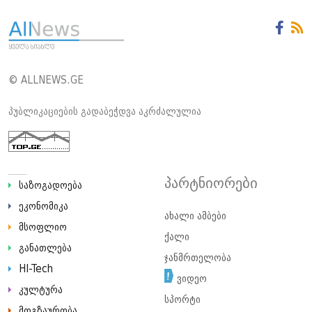
© ALLNEWS.GE
პუბლიკაციების გადაბეჭდვა აკრძალულია
პარტნიორები
საზოგადოება
ეკონომიკა
ახალი ამბები
მსოფლიო
ქალი
განათლება
ჯანმრთელობა
HI-Tech
ვიდეო
კულტურა
სპორტი
მოგზაურობა