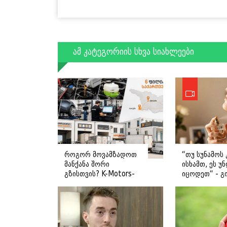
ამ კატეგორიის სხვა სიახლეები
როგორ მოვამზადოთ
“თუ სუნამოს 
მანქანა შორი
ისხამთ, ეს უ
გზისთვის? K-Motors-
იცოდეთ“ - გ
ის რჩევები
ღოღობერიძ
მიმართვას
ავრცელებს