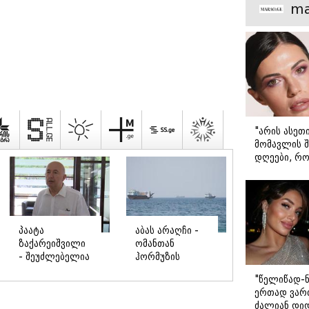
მთავარი გა
ma
ispalitra.ge
"არის ასეთ
მომავლის შ
დღეები, რო
მარტოდ გრ
- ირინა ონ
წერილი
შავ ზღვაში
რა
"წელიწად-ნ
გემებზე
შემთხვევაში
ერთად ვართ
თავდასხმებმა
შეიძლება
ძალიან დიდ
რუსეთ-
ჩამოერთვას