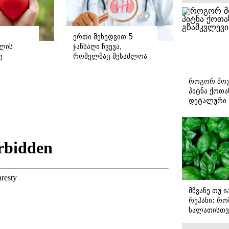
ერთი შეხედვით 5
ლის
ჯანსაღი ჩვევა,
ე
რომელმაც შესაძლოა
თირკმელები
დაგიზიანოთ
როგორ მოვ
პიტნა ქოთა
დეტალური 
მწვანე თუ 
რეჰანი: რო
სალათისთვ
არის მათ შ