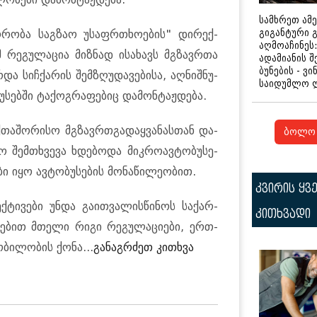
სამხრეთ ამ
გიგანტური 
­რო­ბა საგ­ზაო უსაფრ­თხო­ე­ბის" დი­რექ­
აღმოაჩინეს:
რე­გუ­ლა­ცია მიზ­ნად ისა­ხავს მგზავ­რთა
ადამიანის შ
ბუნების - ვი
 სიჩ­ქა­რის შემ­ზღუ­და­ვე­ბი­სა, აღ­ნიშ­ნუ­
საიდუმლო 
უ­სებ­ში ტა­ქოგ­რა­ფე­ბიც და­მონ­ტაჟ­დე­ბა.
თა­შო­რი­სო მგზავ­რთგა­დაყ­ვა­ნას­თან და­
ბოლო 
აო შემ­თხვე­ვა ხდე­ბო­და მიკ­რო­ავ­ტო­ბუ­სე­
ბი იყო ავ­ტო­ბუ­სე­ბის მო­ნა­წი­ლე­ო­ბით.
კვირის ყვ
­ტი­ვე­ბი უნდა გა­ით­ვა­ლის­წი­ნოს სა­ქარ­
კითხვადი
რე­ბით მთე­ლი რიგი რე­გუ­ლა­ცი­ე­ბი, ერთ-
­ბი­ლო­ბის ქონა...
გა­ნაგ­რძეთ კი­თხვა