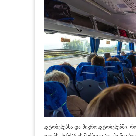
ავ­ტო­ბუ­სებ­სა და მიკ­რო­ავ­ტო­ბუ­სებ­ში,
ე­ლებს, სიჩ­ქა­რის შემ­ზღუ­და­ვი მო­წყო­ბი­