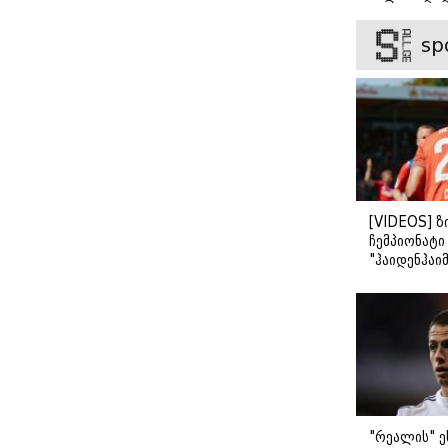
ვიცნობ" - ვ
უკრაინის
მშობელს
ბარბაქაძის
ომში
მშობლის
sp
როგორია მ
რეკორდული
უფლება
სიყვარულის
მასშტაბი
მიიღო
[VIDEOS] ზ
ჩემპიონატ
"ჰაიდენჰაიმ
გამარჯვები
"რეალის" ე