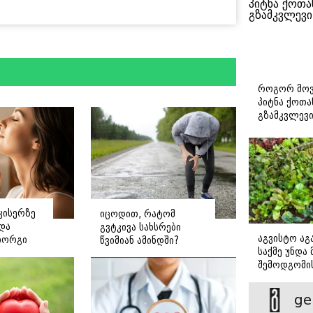
როგორ მოვ
პიტნა ქოთა
გზამკვლევ
კისერზე
იცოდით, რატომ
ნდა
გვტკივა სახსრები
აგვისტო აგა
იორგი
წვიმიან ამინდში?
საქმე უნდა
ე
შემოდგომი
დადგომამდ
ge