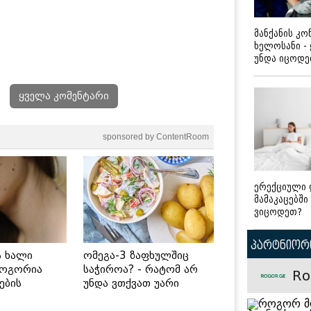
მანქანის კ
ხელოსანი -
უნდა იცოდ
ყველა კომენტარი
sponsored by ContentRoom
ერექციული 
მამაკაცებში
ვიცოდეთ?
პარტნიორი
ს ხალი
ომეგა-3 ზაფხულშიც
როგორია
საჭიროა? - რატომ არ
Ro
ების
უნდა ვთქვათ უარი
 უსაფრთხო
თევზზე ცხელ დღეებში