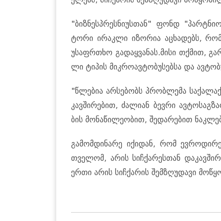
"ბიზ­ნესპრეს­ნი­უს­თან" ფონდ "პარტნი­ო
ტო­რი ირაკ­ლი იზო­რია აცხა­დებს, რომ 
უსაფრ­თხო გა­დაყ­ვა­ნას.მისი თქმით, გარ­და
ლი ტი­პის მიკ­რო­ავ­ტო­ბუ­სებ­სა და ავ­ტო­ბ
"წლე­ბია არ­სე­ბობს პრობ­ლე­მა სა­ქა­ლაქ
კავ­ში­რე­ბით, ძა­ლი­ან ბევ­რი ავ­ტო­საგ­ზ
ბის მო­ნა­წი­ლე­ო­ბით, შე­და­რე­ბით ნაკ­ლე­
გა­მომ­დი­ნა­რე იქი­დან, რომ ევ­რო­დი­რექ
თვე­ლომ, არის სიჩ­ქა­რეს­თან და­კავ­ში­
ერთი არის სიჩ­ქა­რის შემ­ზღუ­და­ვი მო­წყო