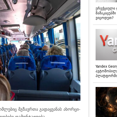
ერექციული 
მამაკაცებში
ვიცოდეთ?
Yandex Geor
ავტომობილე
პლატფორმის
 რომ­ლე­ბიც მგზავ­რთა გა­დაყ­ვა­ნას ახორ­ცი­
ლო­ბე­ბი და­მონ­ტაჟ­დე­ბა.