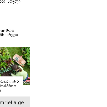
იყვანოთ
ნში: სრული
ი
რაკზე: ეს 5
 მოასწროთ
ს
ე
mrielia.ge