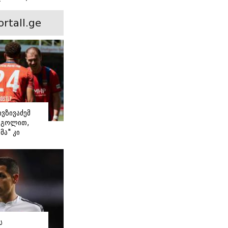
ინ არის ევა
 რჩეული და
ortall.ge
ისი
 ამბავი
ივზივაძემ
ი გოლით,
მა" კი
თ დაიწყო
ს