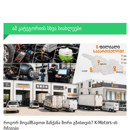
ამ კატეგორიის სხვა სიახლეები
როგორ მოვამზადოთ მანქანა შორი გზისთვის? K-Motors-ის
რჩევები