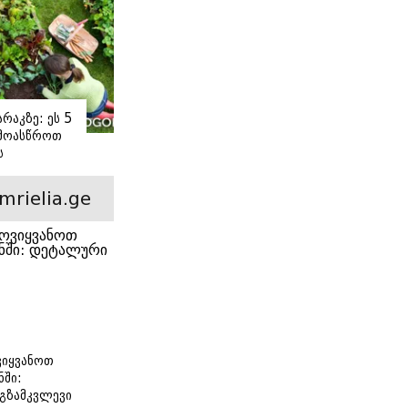
რაკზე: ეს 5
 მოასწროთ
ს
ე
mrielia.ge
იყვანოთ
ნში:
გზამკვლევი