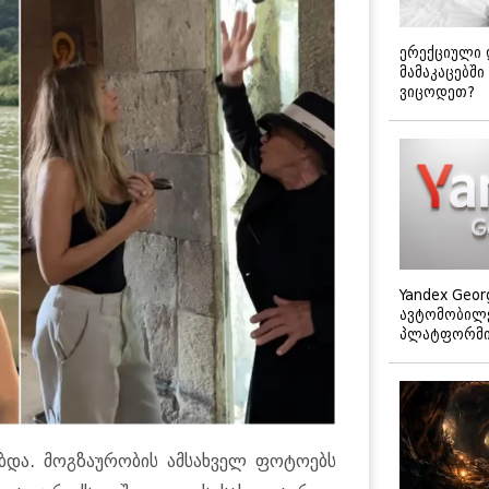
ერექციული 
მამაკაცებში
ვიცოდეთ?
Yandex Geor
ავტომობილე
პლატფორმის
და. მოგ­ზა­უ­რო­ბის ამ­სახ­ველ ფო­ტო­ებს