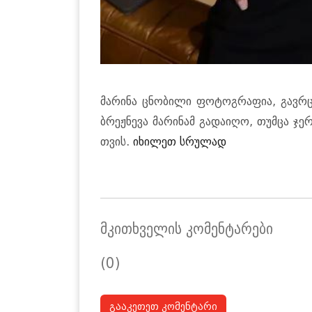
მა­რი­ნა ცნო­ბი­ლი ფო­ტოგ­რა­ფია, გავ­
ბრეჟნე­ვა მა­რი­ნამ გა­და­ი­ღო, თუმ­ცა ჯე
თვის.
იხილეთ სრულად
მკითხველის კომენტარები
(0)
გააკეთეთ კომენტარი