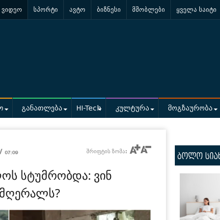
ვიდეო
სპორტი
ავტო
ბიზნესი
მშობლები
ყველა საიტი
ო
განათლება
HI-Tech
კულტურა
მოგზაურობა
 /
შრიფტის ზომა:
07:09
ბოლო სია
ლოს სტუმრობდა: ვინ
ომღერალს?