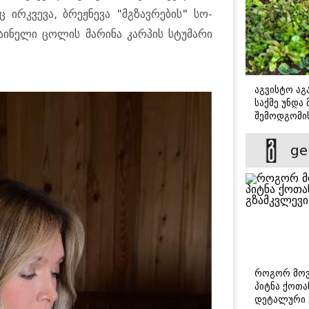
 ირ­კვე­ვა, ბრეჟნე­ვა "მგზავ­რე­ბის" სო­
­ი­ნე­ლი ცო­ლის მა­რი­ნა კარ­პის სტუ­მა­რი
აგვისტო აგა
საქმე უნდა
შემოდგომი
დადგომამდ
ge
როგორ მოვ
პიტნა ქოთა
დეტალური 