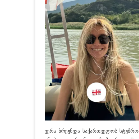
ვერა ბრეჟნე­ვა სა­ქარ­თვე­ლოს სტუმ­რობ­