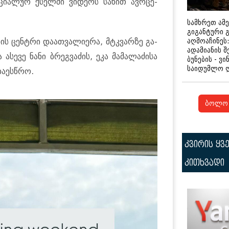
­ცი­ა­ლურ ქსელ­ში ვი­დე­ოს სა­ხით ავ­რცე­
სამხრეთ ამ
გიგანტური 
აღმოაჩინეს:
ის ცენ­ტრი და­ათ­ვა­ლი­ე­რა, მტკვარ­ზე გა­
ადამიანის შ
ა ასე­ვე ნანი ბრეგ­ვა­ძის, ეკა მა­მა­ლა­ძი­სა
ბუნების - ვი
საიდუმლო 
ა­ეს­წრო.
ბოლო 
კვირის ყვ
კითხვადი