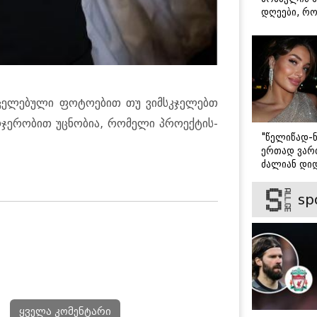
დღეები, რო
მარტოდ გრ
- ირინა ონ
წერილი
რცე­ლე­ბუ­ლი ფო­ტო­ე­ბით თუ ვიმსკჯე­ლებთ
რ­ჯე­რო­ბით უც­ნო­ბია, რო­მე­ლი პრო­ექ­ტის­
"წელიწად-ნ
ერთად ვართ
ძალიან დიდ
ვიცნობ" - ვ
ბარბაქაძის
sp
როგორია მ
სიყვარულის
ყველა კომენტარი