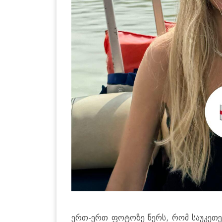
ერთ-ერთ ფო­ტო­ზე წერს, რომ სა­უ­კე­თე­სო