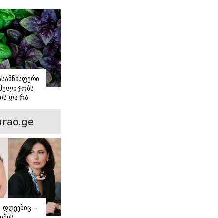
იასამნისფერი
მელი ჯობს
ის და რა
ორის
ნსხვავება?
rao.ge
ი დღეებიც -
იშის