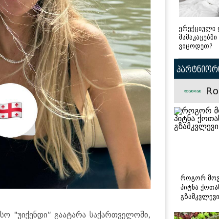
ერექციული 
მამაკაცებში
ვიცოდეთ?
პარტნიორი
Ro
როგორ მოვ
პიტნა ქოთა
გზამკვლევ
 "უი­ქენ­დი“ გა­ა­ტა­რა სა­ქარ­თვე­ლო­ში,