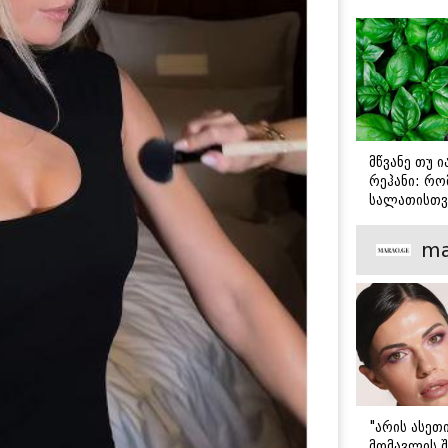
მწვანე თუ 
რეჰანი: რო
სალათისთვ
არის მათ შ
მთავარი გა
ma
"არის ასეთ
მომავლის შ