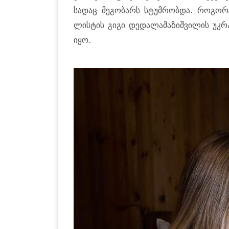
სა­დაც მე­გო­ბარს სტუმ­რობ­და. რო­გორც
ლის­ტის გიგი დე­და­ლა­მა­ზიშ­ვი­ლის უკ­რა
იყო.