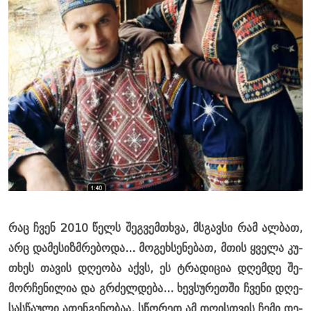
რაც ჩვენ 2010 წელს შეგ­ვემ­თხვა, მსგავ­სი რამ ალ­ბათ,
არც და­მე­სიზ­მრე­ბო­და... მო­გეხ­სე­ნე­ბათ, მთის ყვე­ლა კუ­
თხეს თა­ვის დღე­ო­ბა აქვს, ეს ტრა­დი­ცია დღემ­დე შე­
მორ­ჩე­ნი­ლია და გრძელ­დე­ბა... ხევ­სუ­რეთ­ში ჩვე­ნი დღე­
სას­წა­უ­ლი ათენ­გე­ნო­ბაა. სწო­რედ ამ დღის­თვის ჩემი დე­