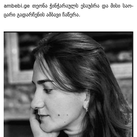
ambebi.ge თე­ო­ნა ჭინ­ჭა­რა­ულს ესა­უბ­რა და მისი სა­ო­
ცა­რი გა­დარ­ჩე­ნის ამ­ბა­ვი ჩა­წე­რა.