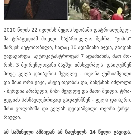
2010 წლის 22 ივ­ლისს მუ­ცოს ხე­ო­ბა­ში დატ­რი­ა­ლე­ბულ­
მა ტრა­გე­დი­ამ მთე­ლი სა­ქარ­თვე­ლო შეძ­რა. "ჯი­პის“
მარ­კის ავ­ტო­მო­ბი­ლი, სა­დაც 10 ადა­მი­ა­ნი იჯდა, გზი­დან
გა­და­ვარ­და. ავ­ტო­კა­ტას­ტრო­ფამ 7 ადა­მი­ა­ნის, მათ შო­
რის, 3 მცი­რე­წლო­ვა­ნი ბავ­შვი იმ­სხვერ­პლა. და­ი­ღუპ­ნენ
პოეტ გელა და­ი­ა­უ­რის მე­უღ­ლე - თე­ო­ნა ქუმ­სი­აშ­ვი­ლი
და მისი ორი ვაჟი, ასე­ვე თე­ო­ნას და, მან­ქა­ნის მძღო­ლი
- ბერ­დია არა­ბუ­ლი, მისი მე­უღ­ლე და მათი შვი­ლი. ტრა­
გე­დი­ას სას­წა­უ­ლებ­რი­ვად გა­და­ურჩნენ - გელა და­ი­ა­უ­რი,
მისი ცო­ლისძმა და გე­ლას დე­ი­დაშ­ვი­ლი თე­ო­ნა ჭინ­ჭა­
რა­უ­ლი.
ამ სა­ში­ნე­ლი ამ­ბი­დან ამ ზა­ფხულს 14 წელი გა­ვი­და.