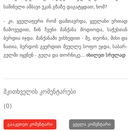
სა­ში­ნე­ლი ამ­ბა­ვი უკან გზა­ზე და­გა­ტყდათ, ხომ?
- კი, ყვე­ლა­ფე­რი რომ დამ­თავ­რდა, ყვე­ლა­ნი ერ­თად
წა­მო­ვე­დით, წინ ჩვე­ნი მან­ქა­ნა მო­დი­ო­და, სა­ჭეს­თან
ბერ­დია იჯდა. მან­ქა­ნა­ში ვის­ხე­დით - მე, თე­ო­ნა, მისი და
ნა­თია, ბერ­დოს გვერ­დით მე­უღ­ლე სოფო ეჯდა, სა­ბარ­
გულ­ში იყ­ვნენ - გელა და თორ­ნი­კე...
იხილეთ სრულად
მკითხველის კომენტარები
(0)
გააკეთეთ კომენტარი
ყველა კომენტარი