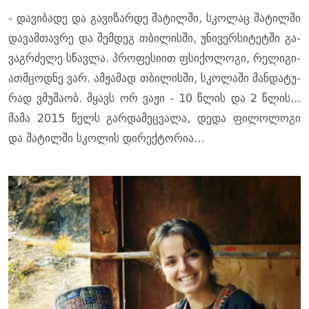
- და­ვი­ბა­დე და გა­ვი­ზარ­დე შა­ტილ­ში, სკო­ლაც შა­ტილ­ში
და­ვამ­თავ­რე და შემ­დეგ თბი­ლის­ში, უნი­ვერ­სი­ტეტ­ში გა­
ვაგ­რძე­ლე სწავ­ლა. პრო­ფე­სი­ით ფსი­ქო­ლო­გი, რე­ლი­გი­
ათმცოდ­ნე ვარ. ამ­ჟა­მად თბი­ლის­ში, სკო­ლა­ში მან­და­ტუ­
რად ვმუ­შა­ობ. მყავს ორ ვაჟი - 10 წლის და 2 წლის...
მამა 2015 წელს გარ­და­მეც­ვა­ლა, დედა ფი­ლო­ლო­გი
და შა­ტილ­ში სკო­ლის დი­რექ­ტო­რია...