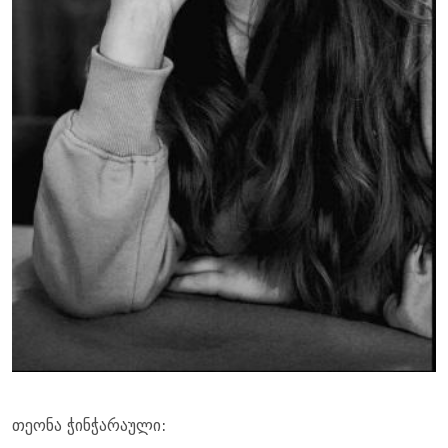
თე­ო­ნა ჭინ­ჭა­რა­უ­ლი: