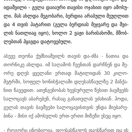
ი­დაშ­ვი­ლი - გელა და­ი­ა­უ­რი თა­ვი­სი ოჯა­ხით იყო ამო­სუ­
ლი. მას ახ­ლდა მე­გო­ბა­რი, ბერ­დია არა­ბუ­ლი მე­უღ­ლით
და 4 თვის პა­ტა­რით (გელა ბერ­დი­ას მეჯ­ვა­რე და შვი­
ლის ნათ­ლი­აც იყო), ხოლო 2 ვაჟი ბა­რი­სა­ხო­ში, მშობ­
ლებ­თან ჰყავ­და და­ტო­ვე­ბუ­ლი.
ასე­ვე თე­ო­ნა ქუმ­სი­აშ­ვილს თა­ვის და-ძმა - ნა­თია და
თორ­ნი­კე ახ­ლდა. იმ სა­ღა­მოს ჩვენ­თან დარ­ჩნენ და მე­
ო­რე დღეს ყვე­ლა­ნი ერ­თად შა­ტი­ლი­დან 30 კი­ლო­
მეტრში, სო­ფელ ხო­ნის­ჭა­ლა­ში დღე­სას­წა­ულ­ზე 2 მან­ქა­
ნით წა­ვე­დით. ათენ­გე­ნო­ბას ხევ­სუ­რუ­ლი წე­სით ბავ­შვებს
სა­ლო­ცავს აბა­რე­ბენ, რა­საც გა­ნათ­ვლას ეძა­ხი­ან. ჰოდა,
გე­ლას თა­ვის ბავ­შვე­ბი სა­ლო­ცა­ვის­თვის უნდა მი­ე­ბა­რე­
ბი­ნა - მისი იქ ამოს­ვლის ერთ-ერთი მი­ზე­ზი ესეც იყო.
- რო­გორც ცნო­ბი­ლია, დღე­სას­წა­ულს და­ეს­წა­რით და ის