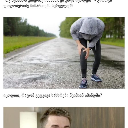
“თუ სუნამოს კისერზე ისხამთ, ეს უნდა იცოდეთ“ - გიორგი
ღოღობერიძე მიმართვას ავრცელებს
იცოდით, რატომ გვტკივა სახსრები წვიმიან ამინდში?