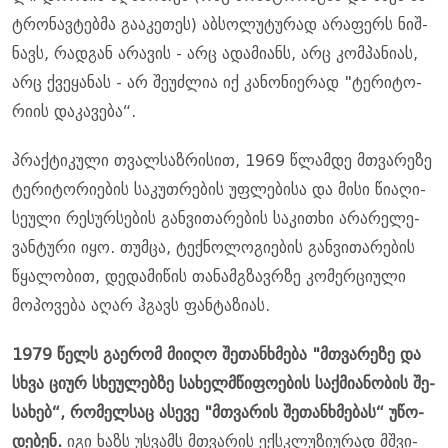
ტრო­ნავ­ტებ­მა გა­ა­კე­თეს) აბ­სო­ლუ­ტუ­რად არა­ფერს ნიშ­
ნავს, რად­გან არა­ვის - არც ადა­მი­ანს, არც კომ­პა­ნი­ას,
არც ქვე­ყა­ნას - არ შე­უძ­ლია იქ კა­ნო­ნი­ე­რად "ტე­რი­ტო­
რი­ის და­კა­ვე­ბა“.
პრაქ­ტი­კუ­ლი თვალ­საზ­რი­სით, 1969 წლამ­დე მთვა­რე­ზე
ტე­რი­ტო­რი­ე­ბის სა­კუთ­რე­ბის უფ­ლე­ბი­სა და მისი წი­ა­ღი­
სე­უ­ლი რე­სურ­სე­ბის გან­ვი­თა­რე­ბის სა­კი­თხი არა­რე­ლე­
ვან­ტუ­რი იყო. თუმ­ცა, ტექ­ნო­ლო­გი­ე­ბის გან­ვი­თა­რე­ბის
წყა­ლო­ბით, დე­და­მი­წის თა­ნამ­გზავრზე კო­მერ­ცი­უ­ლი
მო­პო­ვე­ბა აღარ ჰგავს ფან­ტა­ზი­ას.
1979 წელს გა­ე­რომ მი­ი­ღო შე­თან­ხმე­ბა "მთვა­რე­ზე და
სხვა ციურ სხე­უ­ლებ­ზე სა­ხელ­მწი­ფო­ე­ბის საქ­მი­ა­ნო­ბის შე­
სა­ხებ“, რო­მელ­საც ასე­ვე "მთვა­რის შე­თან­ხმე­ბას“ უწო­
დე­ბენ.
იგი ხაზს უს­ვამს მთვა­რის ექ­სკლუ­ზი­უ­რად მშვი­