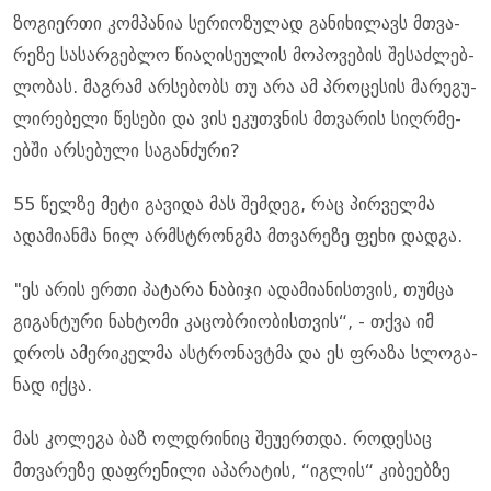
ზო­გი­ერ­თი კომ­პა­ნია სე­რი­ო­ზუ­ლად გა­ნი­ხი­ლავს მთვა­
რე­ზე სა­სარ­გებ­ლო წი­ა­ღი­სე­უ­ლის მო­პო­ვე­ბის შე­საძ­ლებ­
ლო­ბას. მაგ­რამ არ­სე­ბობს თუ არა ამ პრო­ცე­სის მა­რე­გუ­
ლი­რე­ბე­ლი წე­სე­ბი და ვის ეკუთ­ვნის მთვა­რის სიღ­რმე­
ებ­ში არ­სე­ბუ­ლი სა­გან­ძუ­რი?
55 წელ­ზე მეტი გა­ვი­და მას შემ­დეგ, რაც პირ­ველ­მა
ადა­მი­ან­მა ნილ არმსტრონ­გმა მთვა­რე­ზე ფეხი დად­გა.
"ეს არის ერთი პა­ტა­რა ნა­ბი­ჯი ადა­მი­ა­ნის­თვის, თუმ­ცა
გი­გან­ტუ­რი ნახ­ტო­მი კა­ცობ­რი­ო­ბის­თვის“, - თქვა იმ
დროს ამე­რი­კელ­მა ას­ტრო­ნავტმა და ეს ფრა­ზა სლო­გა­
ნად იქცა.
მას კო­ლე­გა ბაზ ოლდრი­ნიც შე­უ­ერ­თდა. რო­დე­საც
მთვა­რე­ზე დაფ­რე­ნი­ლი აპა­რა­ტის, “იგ­ლის“ კი­ბე­ებ­ზე