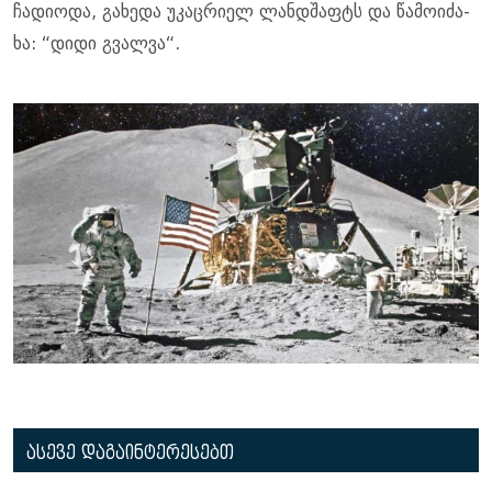
ჩა­დი­ო­და, გა­ხე­და უკაც­რი­ელ ლან­დშაფტს და წა­მო­ი­ძა­
ხა: “დიდი გვალ­ვა“.
ასევე დაგაინტერესებთ