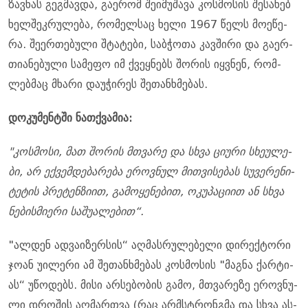
ზავ­ნას გეგ­მავ­და, გა­ე­რომ შე­ი­მუ­შა­ვა კოს­მო­სის შე­სა­ხებ
ხელ­შეკ­რუ­ლე­ბა, რო­მელ­საც ხელი 1967 წელს მო­ე­წე­
რა. შე­ერ­თე­ბუ­ლი შტა­ტე­ბი, საბ­ჭო­თა კავ­ში­რი და გა­ერ­
თი­ა­ნე­ბუ­ლი სა­მე­ფო იმ ქვეყ­ნებს შო­რის იყ­ვნენ, რომ­
ლებ­მაც მხა­რი და­უ­ჭი­რეს შე­თან­ხმე­ბას.
დო­კუ­მენ­ტში ნათ­ქვა­მია:
"კოს­მო­სი, მათ შო­რის მთვა­რე და სხვა ცი­უ­რი სხე­უ­ლე­
ბი, არ ექ­ვემ­დე­ბა­რე­ბა ეროვ­ნულ მით­ვი­სე­ბას სუ­ვე­რე­ნი­
ტე­ტის პრე­ტენ­ზი­ით, გა­მო­ყე­ნე­ბით, ოკუ­პა­ცი­ით ან სხვა
ნე­ბის­მი­ე­რი სა­შუ­ა­ლე­ბით“.
"ალ­დენ ად­ვა­ი­ზერ­სის“ აღ­მას­რუ­ლე­ბე­ლი დი­რექ­ტორი
ჯოან უი­ლე­რი ამ შე­თან­ხმე­ბას კოს­მო­სის "მაგ­ნა ქარ­ტი­
ას“ უწო­დებს. მისი არ­სე­ბო­ბის გამო, მთვა­რე­ზე ეროვ­ნუ­
ლი დრო­შის აღ­მარ­თვა (რაც არმსტრონ­გმა და სხვა ას­