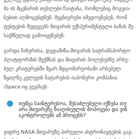
მა ის მცე­ნა­რის თეს­ლე­ბი ჩა­ი­ტა­ნა, რომ­ლე­ბიც მოგ­ვი­ა­
ნე­ბით აღ­მო­ცენ­დნენ. მეც­ნი­ე­რე­ბი იმე­დოვ­ნე­ბენ, რომ
ტეს­ტე­ბის შე­დე­გებს მთვა­რის ექ­სპე­რი­მენ­ტუ­ლი ბა­ზის შე­
საქ­მნე­ლად გა­მო­ი­ყე­ნე­ბენ.
გარ­და ჩი­ნუ­რი­სა, დე­და­მი­წა-მთვა­რის სატ­რან­სპორ­ტო
პლატ­ფორ­მის შექ­მნას და მთვა­რის პო­ლუ­სებ­ზე არ­სე­
ბულ კრა­ტე­რებ­ში მყარ მდგო­მა­რე­ო­ბა­ში არ­სე­ბულ
წყალ­ზე კვლე­ვის ჩა­ტა­რე­ბას ია­პო­ნუ­რი კომ­პა­ნია
iSpace-იც გეგ­მავს.
თუმ­ცა სა­ინ­ტე­რე­სოა, შე­საძ­ლე­ბე­ლი იქ­ნე­ბა თუ
არა მთვა­რე­ზე წი­ა­ღი­სე­უ­ლის მო­პო­ვე­ბა და ვინ
აკონ­ტრო­ლებს ამ პრო­ცესს?
ვიდ­რე NASA მთვა­რე­ზე პირ­ვე­ლი ას­ტრო­ნავ­ტე­ბის გაგ­