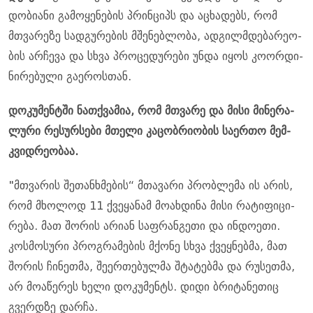
დო­ბი­ა­ნი გა­მო­ყე­ნე­ბის პრინ­ციპს და აცხა­დებს, რომ
მთვა­რე­ზე სად­გუ­რე­ბის მშე­ნებ­ლო­ბა, ად­გილმდე­ბა­რე­ო­
ბის არ­ჩე­ვა და სხვა პრო­ცე­დუ­რე­ბი უნდა იყოს კო­ორ­დი­
ნი­რე­ბუ­ლი გა­ე­როს­თან.
დო­კუ­მენ­ტში ნათ­ქვა­მია, რომ მთვა­რე და მისი მი­ნე­რა­
ლუ­რი რე­სურ­სე­ბი მთე­ლი კა­ცობ­რი­ო­ბის სა­ერ­თო მემ­
კვიდ­რე­ო­ბაა.
"მთვა­რის შე­თან­ხმე­ბის“ მთა­ვა­რი პრობ­ლე­მა ის არის,
რომ მხო­ლოდ 11 ქვე­ყა­ნამ მო­ახ­დი­ნა მისი რა­ტი­ფი­ცი­
რე­ბა. მათ შო­რის არი­ან საფ­რან­გე­თი და ინ­დო­ე­თი.
კოს­მო­სუ­რი პროგ­რა­მე­ბის მქო­ნე სხვა ქვეყ­ნებ­მა, მათ
შო­რის ჩი­ნეთ­მა, შე­ერ­თე­ბულ­მა შტა­ტებ­მა და რუ­სეთ­მა,
არ მო­ა­წე­რეს ხელი დო­კუ­მენტს. დიდი ბრი­ტა­ნე­თიც
გვერ­დზე დარ­ჩა.