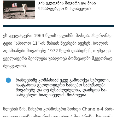
ვის ეკუთვნის მთვარე და მისი
სასარგებლო წიაღისეული?
ეს ყვე­ლა­ფე­რი 1969 წლის ივ­ლის­ში მოხ­და. ას­ტრო­ნავ­
ტე­ბი “აპო­ლო 11“-ის მი­სი­ის წევ­რე­ბი იყ­ვნენ. ბო­ლოს
ადა­მი­ა­ნე­ბი მთვა­რე­ზე 1972 წელს დას­ხდნენ, თუმ­ცა ეს
ყვე­ლა­ფე­რი შე­იძ­ლე­ბა უახ­ლო­ეს მო­მა­ვალ­ში მკვეთ­რად
შე­იც­ვა­ლოს.
რამ­დე­ნი­მე კომ­პა­ნი­ამ უკვე გა­მოთ­ქვა სურ­ვი­ლი,
ჩა­ა­ტა­როს გე­ო­ლო­გი­უ­რი სა­ძი­ე­ბო სა­მუ­შა­ო­ე­ბი
მთვა­რე­ზე და თუ შე­საძ­ლე­ბე­ლია, და­ი­წყოს სა­
სარ­გებ­ლო წი­ა­ღი­სე­უ­ლის მო­პო­ვე­ბა.
წლე­ბის წინ, ჩი­ნუ­რი კოს­მო­სუ­რი ზონ­დი Chang'e-4 პირ­
ვე­ლი­ვე ცდა­ზე უსაფრ­თხოდ დაჯ­და მთვა­რე­ზე. სად­გურ­