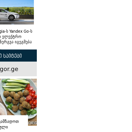
gia-ს Yandex Go-ს
ი ელექტრო
ნერგვა იგეგმება
 საიტები
gor.ge
ვამზადოთ
ნული