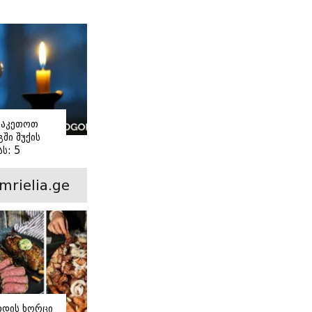
ი
ვაკეთოთ
ში შუქის
ს: 5
ანი ნაბიჯი
mrielia.ge
ოდის ხორცი