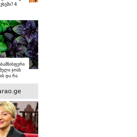
უხეში? 4
 წვნიანი
ა
ს
იასამნისფერი
მელი ჯობს
ის და რა
ორის
ნსხვავება?
rao.ge